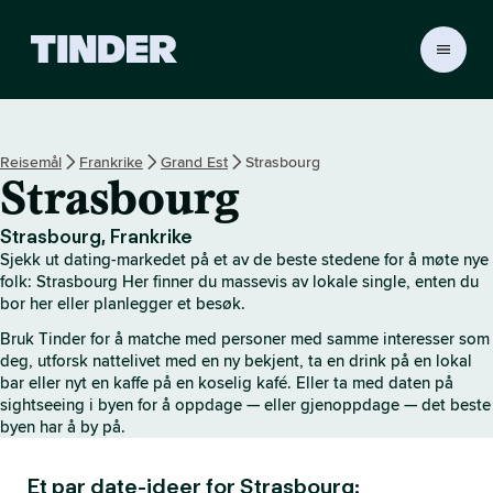
T
i
n
d
e
Reisemål
Frankrike
Grand Est
Strasbourg
r
Strasbourg
s
h
j
Strasbourg, Frankrike
e
Sjekk ut dating-markedet på et av de beste stedene for å møte nye
m
folk: Strasbourg Her finner du massevis av lokale single, enten du
m
bor her eller planlegger et besøk.
e
Bruk Tinder for å matche med personer med samme interesser som
s
deg, utforsk nattelivet med en ny bekjent, ta en drink på en lokal
i
bar eller nyt en kaffe på en koselig kafé. Eller ta med daten på
d
sightseeing i byen for å oppdage — eller gjenoppdage — det beste
e
byen har å by på.
Et par date-ideer for Strasbourg: