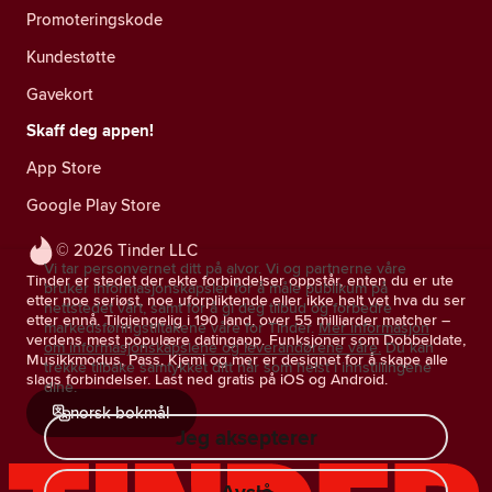
Promoteringskode
Kundestøtte
Gavekort
Skaff deg appen!
App Store
Google Play Store
© 2026 Tinder LLC
Vi tar personvernet ditt på alvor. Vi og partnerne våre
Tinder er stedet der ekte forbindelser oppstår, enten du er ute
bruker informasjonskapsler for å måle publikum på
etter noe seriøst, noe uforpliktende eller ikke helt vet hva du ser
nettstedet vårt, samt for å gi deg tilbud og forbedre
etter ennå. Tilgjengelig i 190 land, over 55 milliarder matcher –
markedsføringstiltakene våre for Tinder.
Mer informasjon
verdens mest populære datingapp. Funksjoner som Dobbeldate,
om informasjonskapslene og leverandørene våre.
Du kan
Musikkmodus, Pass, Kjemi og mer er designet for å skape alle
trekke tilbake samtykket ditt når som helst i innstillingene
slags forbindelser. Last ned gratis på iOS og Android.
dine.
norsk bokmål
Jeg aksepterer