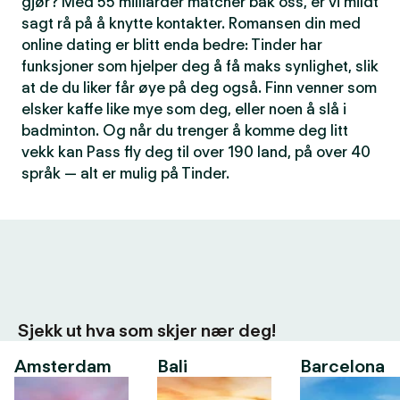
gjør? Med 55 milliarder matcher bak oss, er vi mildt
sagt rå på å knytte kontakter. Romansen din med
online dating er blitt enda bedre: Tinder har
funksjoner som hjelper deg å få maks synlighet, slik
at de du liker får øye på deg også. Finn venner som
elsker kaffe like mye som deg, eller noen å slå i
badminton. Og når du trenger å komme deg litt
vekk kan Pass fly deg til over 190 land, på over 40
språk — alt er mulig på Tinder.
Sjekk ut hva som skjer nær deg!
Amsterdam
Bali
Barcelona