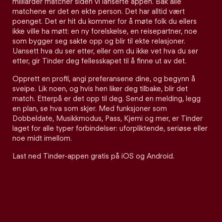
milliarder matcher siden vi lanserte appen. Bak alle
matchene er det en ekte person. Det har alltid vært
poenget. Det er hit du kommer for å møte folk du ellers
ikke ville ha møtt: en ny forelskelse, en reisepartner, noe
som bygger seg sakte opp og blir til ekte relasjoner.
Uansett hva du ser etter, eller om du ikke vet hva du ser
etter, gir Tinder deg fellesskapet til å finne ut av det.
Opprett en profil, angi preferansene dine, og begynn å
sveipe. Lik noen, og hvis hen liker deg tilbake, blir det
match. Etterpå er det opp til deg. Send en melding, legg
en plan, se hva som skjer. Med funksjoner som
Dobbeldate, Musikkmodus, Pass, Kjemi og mer, er Tinder
laget for alle typer forbindelser: uforpliktende, seriøse eller
noe midt imellom.
Last ned Tinder-appen gratis på iOS og Android.