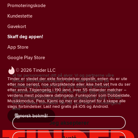
Promoteringskode
Kundestøtte
Gavekort
Skaff deg appen!
App Store
Google Play Store
© 2026 Tinder LLC
Vi tar personvernet ditt på alvor. Vi og partnerne våre
Tinder er stedet der ekte forbindelser oppstår, enten du er ute
bruker informasjonskapsler for å måle publikum på
etter noe seriøst, noe uforpliktende eller ikke helt vet hva du ser
nettstedet vårt, samt for å gi deg tilbud og forbedre
etter ennå. Tilgjengelig i 190 land, over 55 milliarder matcher –
markedsføringstiltakene våre for Tinder.
Mer informasjon
verdens mest populære datingapp. Funksjoner som Dobbeldate,
om informasjonskapslene og leverandørene våre.
Du kan
Musikkmodus, Pass, Kjemi og mer er designet for å skape alle
trekke tilbake samtykket ditt når som helst i innstillingene
slags forbindelser. Last ned gratis på iOS og Android.
dine.
norsk bokmål
Jeg aksepterer