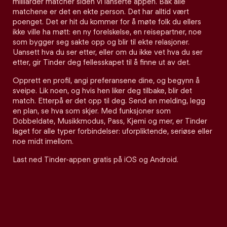
milliarder matcher siden vi lanserte appen. Bak alle
matchene er det en ekte person. Det har alltid vært
poenget. Det er hit du kommer for å møte folk du ellers
ikke ville ha møtt: en ny forelskelse, en reisepartner, noe
som bygger seg sakte opp og blir til ekte relasjoner.
Uansett hva du ser etter, eller om du ikke vet hva du ser
etter, gir Tinder deg fellesskapet til å finne ut av det.
Opprett en profil, angi preferansene dine, og begynn å
sveipe. Lik noen, og hvis hen liker deg tilbake, blir det
match. Etterpå er det opp til deg. Send en melding, legg
en plan, se hva som skjer. Med funksjoner som
Dobbeldate, Musikkmodus, Pass, Kjemi og mer, er Tinder
laget for alle typer forbindelser: uforpliktende, seriøse eller
noe midt imellom.
Last ned Tinder-appen gratis på iOS og Android.