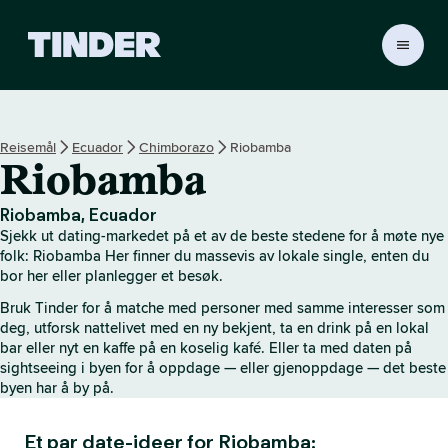
T
i
n
d
e
Reisemål
Ecuador
Chimborazo
Riobamba
r
Riobamba
s
h
j
Riobamba, Ecuador
e
Sjekk ut dating-markedet på et av de beste stedene for å møte nye
m
folk: Riobamba Her finner du massevis av lokale single, enten du
m
bor her eller planlegger et besøk.
e
Bruk Tinder for å matche med personer med samme interesser som
s
deg, utforsk nattelivet med en ny bekjent, ta en drink på en lokal
i
bar eller nyt en kaffe på en koselig kafé. Eller ta med daten på
d
sightseeing i byen for å oppdage — eller gjenoppdage — det beste
e
byen har å by på.
Et par date-ideer for Riobamba: