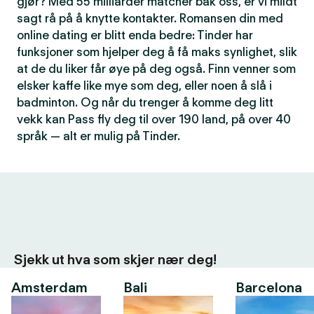
gjør? Med 55 milliarder matcher bak oss, er vi mildt
sagt rå på å knytte kontakter. Romansen din med
online dating er blitt enda bedre: Tinder har
funksjoner som hjelper deg å få maks synlighet, slik
at de du liker får øye på deg også. Finn venner som
elsker kaffe like mye som deg, eller noen å slå i
badminton. Og når du trenger å komme deg litt
vekk kan Pass fly deg til over 190 land, på over 40
språk — alt er mulig på Tinder.
Sjekk ut hva som skjer nær deg!
Amsterdam
Bali
Barcelona