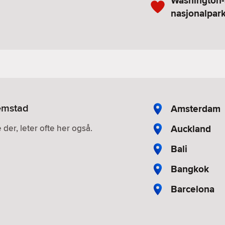
Washington-
nasjonalpar
lemstad
Amsterdam
Auckland
 der, leter ofte her også.
Bali
Bangkok
Barcelona