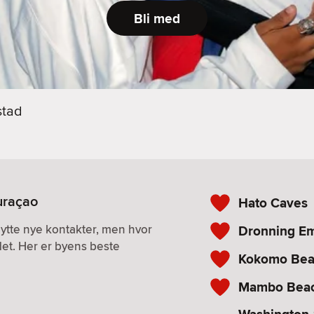
Bli med
stad
uraçao
Hato Caves
nytte nye kontakter, men hvor
Dronning E
det. Her er byens beste
Kokomo Bea
Mambo Bea