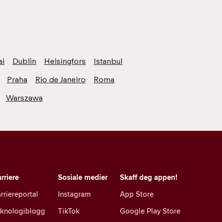
ai
Dublin
Helsingfors
Istanbul
Praha
Rio de Janeiro
Roma
Warszawa
rriere
Sosiale medier
Skaff deg appen!
rriereportal
Instagram
App Store
eknologiblogg
TikTok
Google Play Store