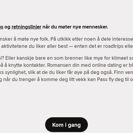
ps
og
retningslinjer
når du møter nye mennesker.
nsker å møte nye folk. På utkikk etter noen å dele interes
ktivitetene du liker aller best — enten det er roadtrips el
l? Eller kanskje bare en som brenner like mye for klimaet s
 på å knytte kontakter. Romansen din med online dating er bl
 synlighet, slik at de du liker får øye på deg også. Finn v
g når du trenger å komme deg litt vekk kan Pass fly deg til o
Kom i gang