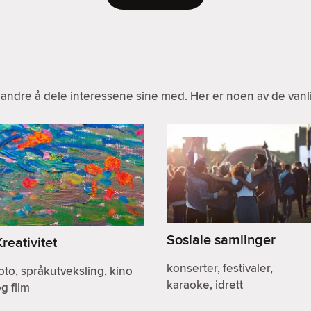
ndre å dele interessene sine med. Her er noen av de vanlig
Sosiale samlinger
Kreativitet
konserter, festivaler,
oto, språkutveksling, kino
karaoke, idrett
g film