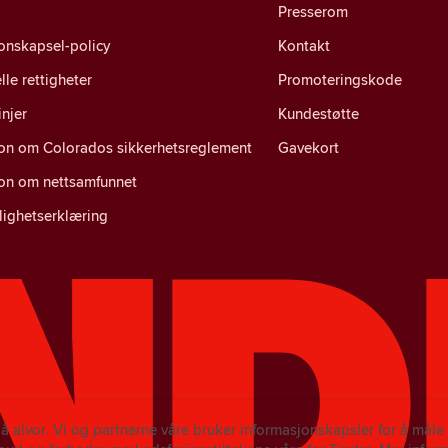
Presserom
onskapsel-policy
Kontakt
lle rettigheter
Promoteringskode
injer
Kundestøtte
jon om Colorados sikkerhetsreglement
Gavekort
jon om nettsamfunnet
lighetserklæring
på alvor. Vi og partnerne våre bruker informasjonskapsler for å mål