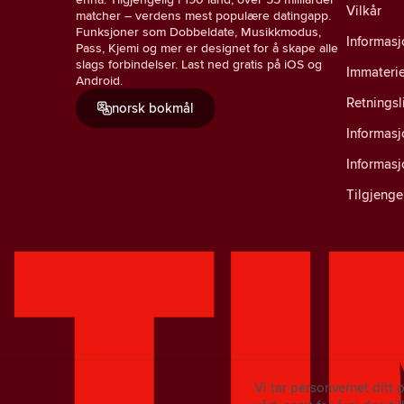
Vilkår
matcher – verdens mest populære datingapp.
Funksjoner som Dobbeldate, Musikkmodus,
Informasj
Pass, Kjemi og mer er designet for å skape alle
slags forbindelser. Last ned gratis på iOS og
Immaterie
Android.
Retningsl
norsk bokmål
Informas
Informas
Tilgjenge
Vi tar personvernet ditt 