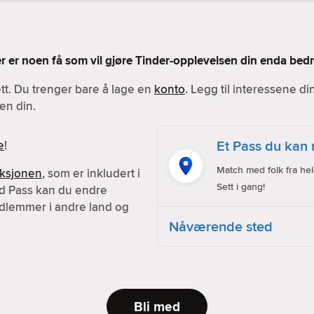
Her er noen få som vil gjøre Tinder-opplevelsen din enda bedr
ett. Du trenger bare å lage en
konto
. Legg til interessene d
en din.
Et Pass du kan 
e
!
Match med folk fra hel
nksjonen
, som er inkludert i
Sett i gang!
d Pass kan du endre
dlemmer i andre land og
Nåværende sted
Bli med