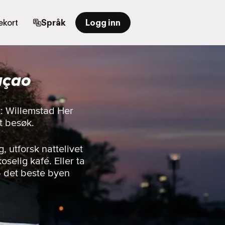
kort
Språk
Logg inn
açao
k: Willemstad Her
t besøk.
 utforsk nattelivet
oselig kafé. Eller ta
— det beste byen