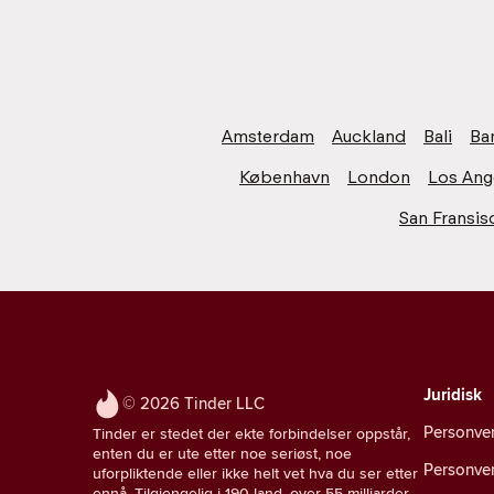
Amsterdam
Auckland
Bali
Ba
København
London
Los Ang
San Fransis
Juridisk
© 2026 Tinder LLC
Personve
Tinder er stedet der ekte forbindelser oppstår,
enten du er ute etter noe seriøst, noe
Personver
uforpliktende eller ikke helt vet hva du ser etter
ennå. Tilgjengelig i 190 land, over 55 milliarder