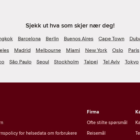
Sjekk ut hva som skjer nær deg!
ngkok
Barcelona
Berlin
Buenos Aires
Cape Town
Dub
eles
Madrid
Melbourne
Miami
New York
Oslo
Paris
co
São Paulo
Seoul
Stockholm
Taipei
Tel Aviv
Tokyo
Firma
Ka
rn
Ofte stilte spørsmål
Ka
nspolicy for helsedata om forbrukere
Reisemål
T