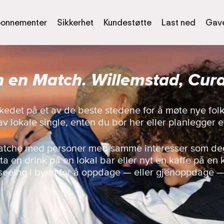
onnementer
Sikkerhet
Kundestøtte
Last ned
Gave
n en Match. Willemstad, Cur
kedet på et av de beste stedene for å møte nye fol
v lokale single, enten du bor her eller planlegger e
matche med personer med samme interesser som deg,
a en drink på en lokal bar eller nyt en kaffe på en k
seeing i byen for å oppdage — eller gjenoppdage 