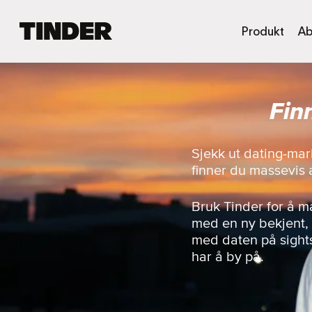
T
Produkt
Ab
i
n
d
e
Fin
r
s
h
j
Sjekk ut dating-mar
e
finner du massevis a
m
m
e
Bruk Tinder for å 
s
med en ny bekjent, t
i
med daten på sight
d
har å by på.
e