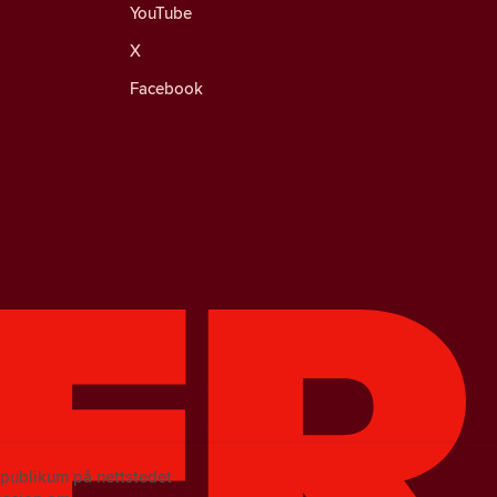
YouTube
X
Facebook
e publikum på nettstedet