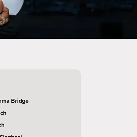
mma Bridge
ch
ch