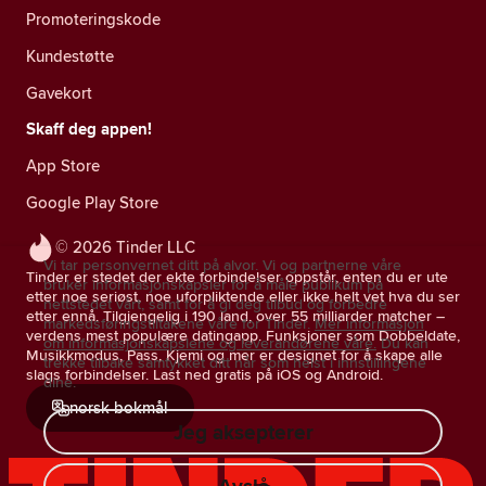
Promoteringskode
Kundestøtte
Gavekort
Skaff deg appen!
App Store
Google Play Store
© 2026 Tinder LLC
Vi tar personvernet ditt på alvor. Vi og partnerne våre
Tinder er stedet der ekte forbindelser oppstår, enten du er ute
bruker informasjonskapsler for å måle publikum på
etter noe seriøst, noe uforpliktende eller ikke helt vet hva du ser
nettstedet vårt, samt for å gi deg tilbud og forbedre
etter ennå. Tilgjengelig i 190 land, over 55 milliarder matcher –
markedsføringstiltakene våre for Tinder.
Mer informasjon
verdens mest populære datingapp. Funksjoner som Dobbeldate,
om informasjonskapslene og leverandørene våre.
Du kan
Musikkmodus, Pass, Kjemi og mer er designet for å skape alle
trekke tilbake samtykket ditt når som helst i innstillingene
slags forbindelser. Last ned gratis på iOS og Android.
dine.
norsk bokmål
Jeg aksepterer