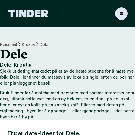
T
i
n
d
e
Reisemål
Kroatia
Dele
r
Dele
s
h
j
Dele, Kroatia
e
Sjekk ut dating-markedet på et av de beste stedene for å møte nye
m
folk: Dele Her finner du massevis av lokale single, enten du bor her
m
eller planlegger et besøk.
e
Bruk Tinder for å matche med personer med samme interesser som
s
deg, utforsk nattelivet med en ny bekjent, ta en drink på en lokal
i
bar eller nyt en kaffe på en koselig kafé. Eller ta med daten på
d
sightseeing i byen for å oppdage — eller gjenoppdage — det beste
e
byen har å by på.
Et par date-ideer for Dele: