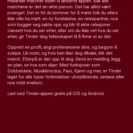
milliarder matcher siden vi lanserte appen. Bak alle
matchene er det en ekte person. Det har alltid vært
poenget. Det er hit du kommer for å møte folk du ellers
ikke ville ha møtt: en ny forelskelse, en reisepartner, noe
som bygger seg sakte opp og blir til ekte relasjoner.
Uansett hva du ser etter, eller om du ikke vet hva du ser
etter, gir Tinder deg fellesskapet til å finne ut av det.
Opprett en profil, angi preferansene dine, og begynn å
sveipe. Lik noen, og hvis hen liker deg tilbake, blir det
match. Etterpå er det opp til deg. Send en melding, legg
en plan, se hva som skjer. Med funksjoner som
Dobbeldate, Musikkmodus, Pass, Kjemi og mer, er Tinder
laget for alle typer forbindelser: uforpliktende, seriøse eller
noe midt imellom.
Last ned Tinder-appen gratis på iOS og Android.