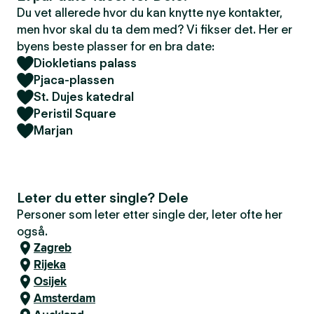
Du vet allerede hvor du kan knytte nye kontakter,
men hvor skal du ta dem med? Vi fikser det. Her er
byens beste plasser for en bra date:
Diokletians palass
Pjaca-plassen
St. Dujes katedral
Peristil Square
Marjan
Leter du etter single? Dele
Personer som leter etter single der, leter ofte her
også.
Zagreb
Rijeka
Osijek
Amsterdam