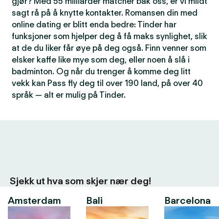
gjør? Med 55 milliarder matcher bak oss, er vi mildt
sagt rå på å knytte kontakter. Romansen din med
online dating er blitt enda bedre: Tinder har
funksjoner som hjelper deg å få maks synlighet, slik
at de du liker får øye på deg også. Finn venner som
elsker kaffe like mye som deg, eller noen å slå i
badminton. Og når du trenger å komme deg litt
vekk kan Pass fly deg til over 190 land, på over 40
språk — alt er mulig på Tinder.
Sjekk ut hva som skjer nær deg!
Amsterdam
Bali
Barcelona