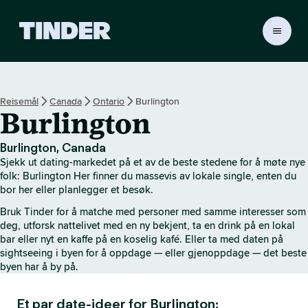
T
i
n
d
e
Reisemål
Canada
Ontario
Burlington
r
Burlington
s
h
j
Burlington, Canada
e
Sjekk ut dating-markedet på et av de beste stedene for å møte nye
m
folk: Burlington Her finner du massevis av lokale single, enten du
m
bor her eller planlegger et besøk.
e
Bruk Tinder for å matche med personer med samme interesser som
s
deg, utforsk nattelivet med en ny bekjent, ta en drink på en lokal
i
bar eller nyt en kaffe på en koselig kafé. Eller ta med daten på
d
sightseeing i byen for å oppdage — eller gjenoppdage — det beste
e
byen har å by på.
Et par date-ideer for Burlington: