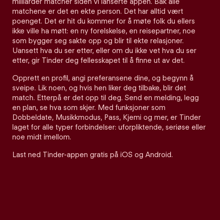
milliarder matcher siden vi lanserte appen. Bak alle
matchene er det en ekte person. Det har alltid vært
poenget. Det er hit du kommer for å møte folk du ellers
ikke ville ha møtt: en ny forelskelse, en reisepartner, noe
som bygger seg sakte opp og blir til ekte relasjoner.
Uansett hva du ser etter, eller om du ikke vet hva du ser
etter, gir Tinder deg fellesskapet til å finne ut av det.
Opprett en profil, angi preferansene dine, og begynn å
sveipe. Lik noen, og hvis hen liker deg tilbake, blir det
match. Etterpå er det opp til deg. Send en melding, legg
en plan, se hva som skjer. Med funksjoner som
Dobbeldate, Musikkmodus, Pass, Kjemi og mer, er Tinder
laget for alle typer forbindelser: uforpliktende, seriøse eller
noe midt imellom.
Last ned Tinder-appen gratis på iOS og Android.