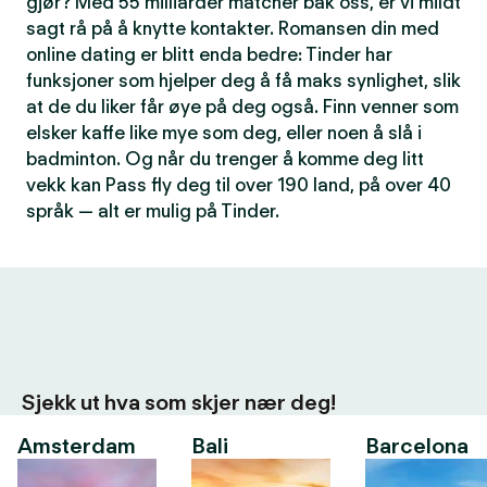
gjør? Med 55 milliarder matcher bak oss, er vi mildt
sagt rå på å knytte kontakter. Romansen din med
online dating er blitt enda bedre: Tinder har
funksjoner som hjelper deg å få maks synlighet, slik
at de du liker får øye på deg også. Finn venner som
elsker kaffe like mye som deg, eller noen å slå i
badminton. Og når du trenger å komme deg litt
vekk kan Pass fly deg til over 190 land, på over 40
språk — alt er mulig på Tinder.
Sjekk ut hva som skjer nær deg!
Amsterdam
Bali
Barcelona