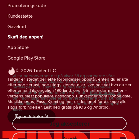
Promoteringskode
Kundestøtte
Gavekort
Skaff deg appen!
App Store
Google Play Store
© 2026 Tinder LLC
Vi tar personvernet ditt på alvor. Vi og partnerne våre
Tinder er stedet der ekte forbindelser oppstår, enten du er ute
bruker informasjonskapsler for å måle publikum på
etter noe seriøst, noe uforpliktende eller ikke helt vet hva du ser
nettstedet vårt, samt for å gi deg tilbud og forbedre
etter ennå. Tilgjengelig i 190 land, over 55 milliarder matcher –
markedsføringstiltakene våre for Tinder.
Mer informasjon
verdens mest populære datingapp. Funksjoner som Dobbeldate,
om informasjonskapslene og leverandørene våre.
Du kan
Musikkmodus, Pass, Kjemi og mer er designet for å skape alle
trekke tilbake samtykket ditt når som helst i innstillingene
slags forbindelser. Last ned gratis på iOS og Android.
dine.
norsk bokmål
Jeg aksepterer