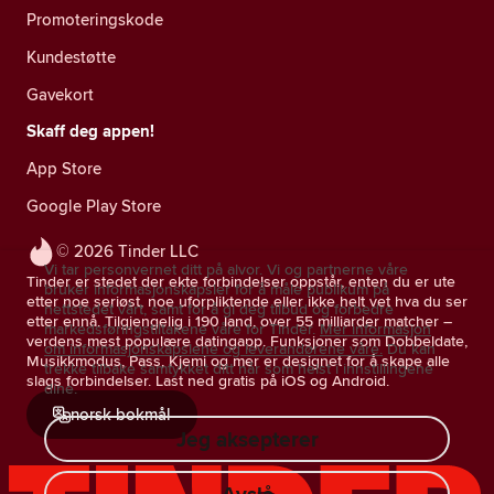
Promoteringskode
Kundestøtte
Gavekort
Skaff deg appen!
App Store
Google Play Store
© 2026 Tinder LLC
Vi tar personvernet ditt på alvor. Vi og partnerne våre
Tinder er stedet der ekte forbindelser oppstår, enten du er ute
bruker informasjonskapsler for å måle publikum på
etter noe seriøst, noe uforpliktende eller ikke helt vet hva du ser
nettstedet vårt, samt for å gi deg tilbud og forbedre
etter ennå. Tilgjengelig i 190 land, over 55 milliarder matcher –
markedsføringstiltakene våre for Tinder.
Mer informasjon
verdens mest populære datingapp. Funksjoner som Dobbeldate,
om informasjonskapslene og leverandørene våre.
Du kan
Musikkmodus, Pass, Kjemi og mer er designet for å skape alle
trekke tilbake samtykket ditt når som helst i innstillingene
slags forbindelser. Last ned gratis på iOS og Android.
dine.
norsk bokmål
Jeg aksepterer