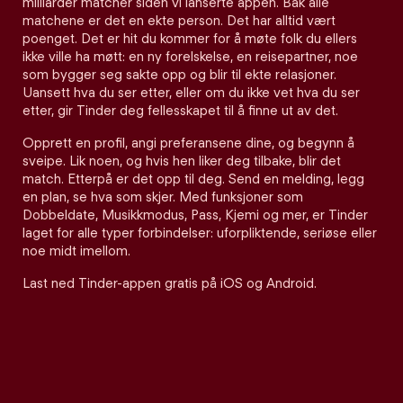
milliarder matcher siden vi lanserte appen. Bak alle
matchene er det en ekte person. Det har alltid vært
poenget. Det er hit du kommer for å møte folk du ellers
ikke ville ha møtt: en ny forelskelse, en reisepartner, noe
som bygger seg sakte opp og blir til ekte relasjoner.
Uansett hva du ser etter, eller om du ikke vet hva du ser
etter, gir Tinder deg fellesskapet til å finne ut av det.
Opprett en profil, angi preferansene dine, og begynn å
sveipe. Lik noen, og hvis hen liker deg tilbake, blir det
match. Etterpå er det opp til deg. Send en melding, legg
en plan, se hva som skjer. Med funksjoner som
Dobbeldate, Musikkmodus, Pass, Kjemi og mer, er Tinder
laget for alle typer forbindelser: uforpliktende, seriøse eller
noe midt imellom.
Last ned Tinder-appen gratis på iOS og Android.