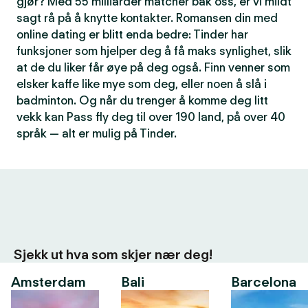
gjør? Med 55 milliarder matcher bak oss, er vi mildt
sagt rå på å knytte kontakter. Romansen din med
online dating er blitt enda bedre: Tinder har
funksjoner som hjelper deg å få maks synlighet, slik
at de du liker får øye på deg også. Finn venner som
elsker kaffe like mye som deg, eller noen å slå i
badminton. Og når du trenger å komme deg litt
vekk kan Pass fly deg til over 190 land, på over 40
språk — alt er mulig på Tinder.
Sjekk ut hva som skjer nær deg!
Amsterdam
Bali
Barcelona