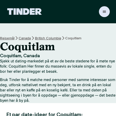
T
i
n
d
e
Reisemål
Canada
British Columbia
Coquitlam
r
Coquitlam
s
h
j
Coquitlam, Canada
e
Sjekk ut dating-markedet på et av de beste stedene for å møte nye
m
folk: Coquitlam Her finner du massevis av lokale single, enten du
m
bor her eller planlegger et besøk.
e
Bruk Tinder for å matche med personer med samme interesser som
s
deg, utforsk nattelivet med en ny bekjent, ta en drink på en lokal
i
bar eller nyt en kaffe på en koselig kafé. Eller ta med daten på
d
sightseeing i byen for å oppdage — eller gjenoppdage — det beste
e
byen har å by på.
Et par date-ideer for Coquitlam: