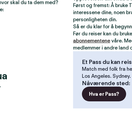
 hvor skal du ta dem med?
Først og fremst: Å bruke T
e:
interessene dine, noen bra
personligheten din.
Så er du klar for å begyn
Før du reiser kan du bruk
abonnementene
våre. Me
medlemmer i andre land o
Et Pass du kan rei
Match med folk fra he
ua
Los Angeles. Sydney. 
Nåværende sted
:
.
Hva er Pass?