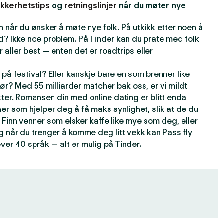
ikkerhetstips
og
retningslinjer
når du møter nye
 når du ønsker å møte nye folk. På utkikk etter noen å
d? Ikke noe problem. På Tinder kan du prate med folk
r aller best — enten det er roadtrips eller
på festival? Eller kanskje bare en som brenner like
ør? Med 55 milliarder matcher bak oss, er vi mildt
kter. Romansen din med online dating er blitt enda
er som hjelper deg å få maks synlighet, slik at de du
 Finn venner som elsker kaffe like mye som deg, eller
g når du trenger å komme deg litt vekk kan Pass fly
over 40 språk — alt er mulig på Tinder.