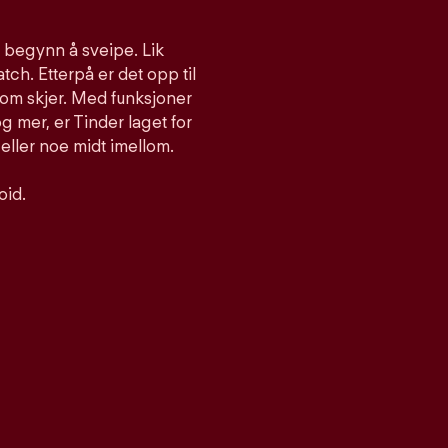
g begynn å sveipe. Lik
atch. Etterpå er det opp til
som skjer. Med funksjoner
 mer, er Tinder laget for
 eller noe midt imellom.
oid.