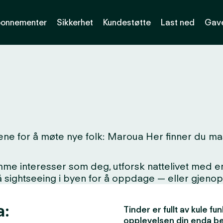
onnementer
Sikkerhet
Kundestøtte
Last ned
Gave
ne for å møte nye folk: Maroua Her finner du mass
interesser som deg, utforsk nattelivet med en ny
på sightseeing i byen for å oppdage — eller gjen
a:
Tinder er fullt av kule f
opplevelsen din enda b