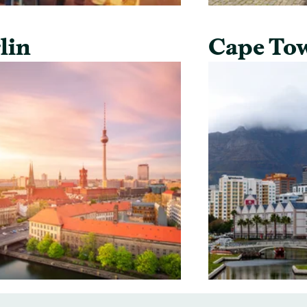
lin
Cape To