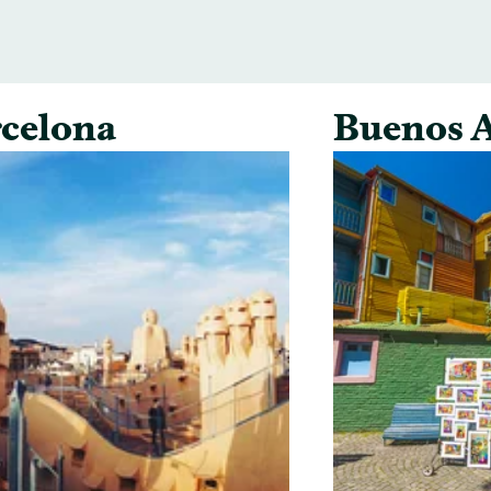
celona
Buenos A