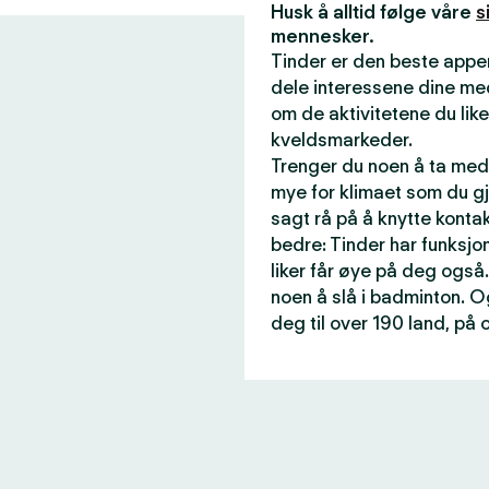
Husk å alltid følge våre
s
mennesker.
Tinder er den beste appen
dele interessene dine me
om de aktivitetene du like
kveldsmarkeder.
Trenger du noen å ta med 
mye for klimaet som du gj
sagt rå på å knytte konta
bedre: Tinder har funksjon
liker får øye på deg også.
noen å slå i badminton. O
deg til over 190 land, på 