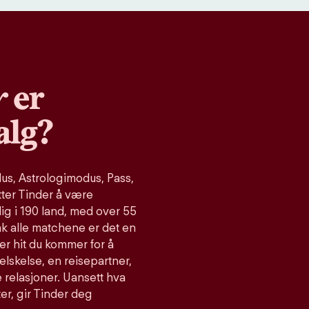
r
er
alg?
s, Astrologimodus, Pass,
tter Tinder å være
ig i 190 land, med over 55
ak alle matchene er det en
er hit du kommer for å
relskelse, en reisepartner,
 relasjoner. Uansett hva
ter, gir Tinder deg