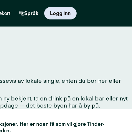
kort
Språk
Logg inn
evis av lokale single, enten du bor her eller
 bekjent, ta en drink på en lokal bar eller nyt
oppdage — det beste byen har å by på.
unksjoner. Her er noen få som vil gjøre Tinder-
edre.