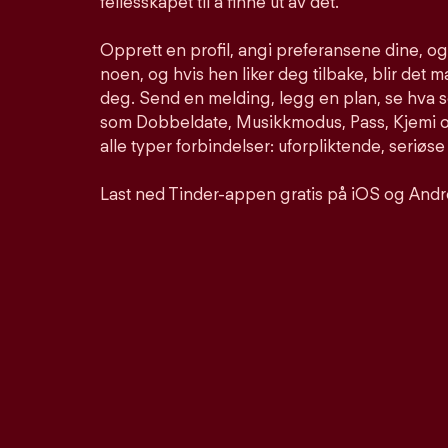
fellesskapet til å finne ut av det.
Opprett en profil, angi preferansene dine, o
noen, og hvis hen liker deg tilbake, blir det m
deg. Send en melding, legg en plan, se hva 
som Dobbeldate, Musikkmodus, Pass, Kjemi og
alle typer forbindelser: uforpliktende, seriøse
Last ned Tinder-appen gratis på iOS og Andr