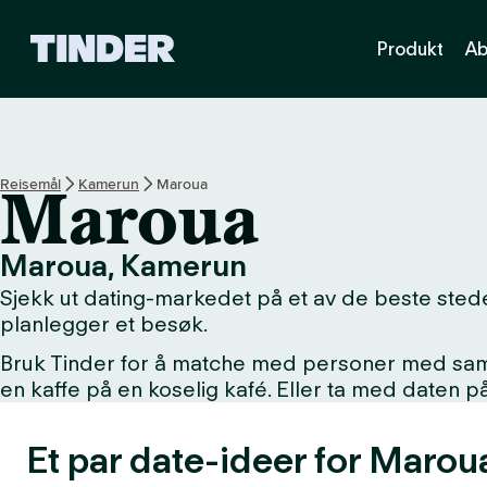
T
Produkt
Ab
i
n
d
e
r
s
Reisemål
Kamerun
Maroua
Maroua
h
j
e
Maroua, Kamerun
m
Sjekk ut dating-markedet på et av de beste stede
m
e
planlegger et besøk.
s
Bruk Tinder for å matche med personer med samme 
i
en kaffe på en koselig kafé. Eller ta med daten 
d
e
Et par date-ideer for Marou