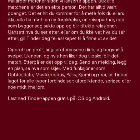
milliarder matcher siden vi lanserte appen. Bak alle
matchene er det en ekte person. Det har alltid vært
poenget. Det er hit du kommer for å møte folk du ellers
ikke ville ha møtt: en ny forelskelse, en reisepartner, noe
som bygger seg sakte opp og blir til ekte relasjoner.
Uansett hva du ser etter, eller om du ikke vet hva du ser
etter, gir Tinder deg fellesskapet til å finne ut av det.
Opprett en profil, angi preferansene dine, og begynn å
sveipe. Lik noen, og hvis hen liker deg tilbake, blir det
match. Etterpå er det opp til deg. Send en melding, legg
en plan, se hva som skjer. Med funksjoner som
Dobbeldate, Musikkmodus, Pass, Kjemi og mer, er Tinder
laget for alle typer forbindelser: uforpliktende, seriøse eller
noe midt imellom.
Last ned Tinder-appen gratis på iOS og Android.