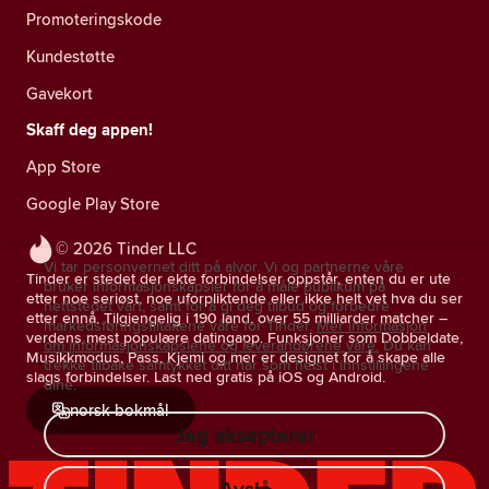
Promoteringskode
Kundestøtte
Gavekort
Skaff deg appen!
App Store
Google Play Store
© 2026 Tinder LLC
Vi tar personvernet ditt på alvor. Vi og partnerne våre
Tinder er stedet der ekte forbindelser oppstår, enten du er ute
bruker informasjonskapsler for å måle publikum på
etter noe seriøst, noe uforpliktende eller ikke helt vet hva du ser
nettstedet vårt, samt for å gi deg tilbud og forbedre
etter ennå. Tilgjengelig i 190 land, over 55 milliarder matcher –
markedsføringstiltakene våre for Tinder.
Mer informasjon
verdens mest populære datingapp. Funksjoner som Dobbeldate,
om informasjonskapslene og leverandørene våre.
Du kan
Musikkmodus, Pass, Kjemi og mer er designet for å skape alle
trekke tilbake samtykket ditt når som helst i innstillingene
slags forbindelser. Last ned gratis på iOS og Android.
dine.
norsk bokmål
Jeg aksepterer