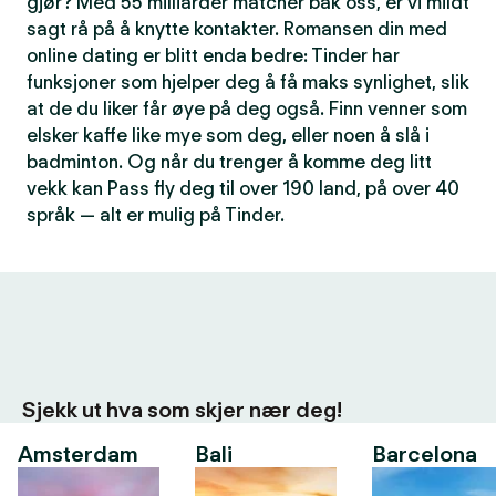
gjør? Med 55 milliarder matcher bak oss, er vi mildt
sagt rå på å knytte kontakter. Romansen din med
online dating er blitt enda bedre: Tinder har
funksjoner som hjelper deg å få maks synlighet, slik
at de du liker får øye på deg også. Finn venner som
elsker kaffe like mye som deg, eller noen å slå i
badminton. Og når du trenger å komme deg litt
vekk kan Pass fly deg til over 190 land, på over 40
språk — alt er mulig på Tinder.
Sjekk ut hva som skjer nær deg!
Amsterdam
Bali
Barcelona