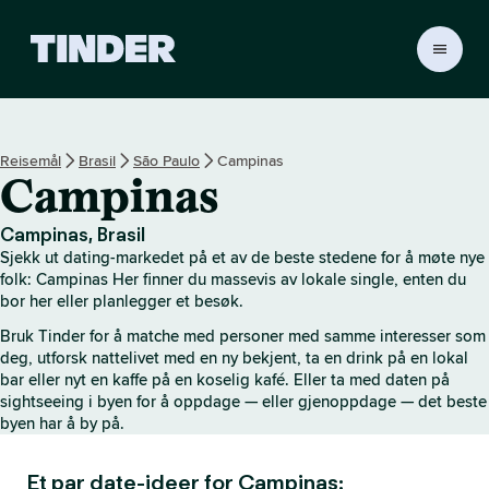
T
i
n
d
e
Reisemål
Brasil
São Paulo
Campinas
r
Campinas
s
h
j
Campinas, Brasil
e
Sjekk ut dating-markedet på et av de beste stedene for å møte nye
m
folk: Campinas Her finner du massevis av lokale single, enten du
m
bor her eller planlegger et besøk.
e
Bruk Tinder for å matche med personer med samme interesser som
s
deg, utforsk nattelivet med en ny bekjent, ta en drink på en lokal
i
bar eller nyt en kaffe på en koselig kafé. Eller ta med daten på
d
sightseeing i byen for å oppdage — eller gjenoppdage — det beste
e
byen har å by på.
Et par date-ideer for Campinas: