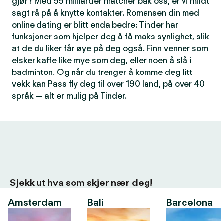
gjør? Med 55 milliarder matcher bak oss, er vi mildt
sagt rå på å knytte kontakter. Romansen din med
online dating er blitt enda bedre: Tinder har
funksjoner som hjelper deg å få maks synlighet, slik
at de du liker får øye på deg også. Finn venner som
elsker kaffe like mye som deg, eller noen å slå i
badminton. Og når du trenger å komme deg litt
vekk kan Pass fly deg til over 190 land, på over 40
språk — alt er mulig på Tinder.
Sjekk ut hva som skjer nær deg!
Amsterdam
Bali
Barcelona