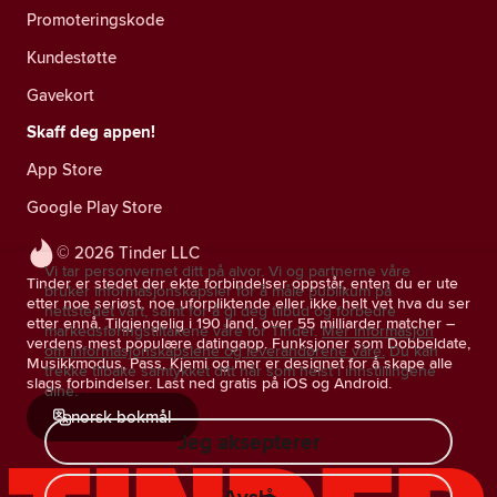
Promoteringskode
Kundestøtte
Gavekort
Skaff deg appen!
App Store
Google Play Store
© 2026 Tinder LLC
Vi tar personvernet ditt på alvor. Vi og partnerne våre
Tinder er stedet der ekte forbindelser oppstår, enten du er ute
bruker informasjonskapsler for å måle publikum på
etter noe seriøst, noe uforpliktende eller ikke helt vet hva du ser
nettstedet vårt, samt for å gi deg tilbud og forbedre
etter ennå. Tilgjengelig i 190 land, over 55 milliarder matcher –
markedsføringstiltakene våre for Tinder.
Mer informasjon
verdens mest populære datingapp. Funksjoner som Dobbeldate,
om informasjonskapslene og leverandørene våre.
Du kan
Musikkmodus, Pass, Kjemi og mer er designet for å skape alle
trekke tilbake samtykket ditt når som helst i innstillingene
slags forbindelser. Last ned gratis på iOS og Android.
dine.
norsk bokmål
Jeg aksepterer