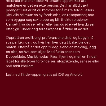
milliarder matcher siden vi lanserte appen. Bak alle
matchene er det en ekte person. Det har alltid vært
poenget. Det er hit du kommer for å møte folk du ellers
ikke ville ha møtt: en ny forelskelse, en reisepartner, noe
som bygger seg sakte opp og blir til ekte relasjoner.
Uansett hva du ser etter, eller om du ikke vet hva du ser
etter, gir Tinder deg fellesskapet til å finne ut av det.
Opprett en profil, angi preferansene dine, og begynn å
sveipe. Lik noen, og hvis hen liker deg tilbake, blir det
match. Etterpå er det opp til deg. Send en melding, legg
en plan, se hva som skjer. Med funksjoner som
Dobbeldate, Musikkmodus, Pass, Kjemi og mer, er Tinder
laget for alle typer forbindelser: uforpliktende, seriøse eller
noe midt imellom.
Last ned Tinder-appen gratis på iOS og Android.