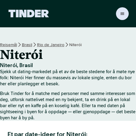
T
i
n
d
e
Reisemål
Brasil
Rio de Janeiro
Niterói
r
Niterói
s
h
j
Niterói, Brasil
e
Sjekk ut dating-markedet på et av de beste stedene for å møte nye
m
folk: Niterói Her finner du massevis av lokale single, enten du bor
m
her eller planlegger et besøk.
e
Bruk Tinder for å matche med personer med samme interesser som
s
deg, utforsk nattelivet med en ny bekjent, ta en drink på en lokal
i
bar eller nyt en kaffe på en koselig kafé. Eller ta med daten på
d
sightseeing i byen for å oppdage — eller gjenoppdage — det beste
e
byen har å by på.
Et par date-ideer for Niterói: