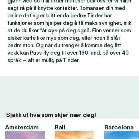
gjør? Med 55 milliarder matcher bak oss, er vi mildt
sagt rå på å knytte kontakter. Romansen din med
online dating er blitt enda bedre: Tinder har
funksjoner som hjelper deg å få maks synlighet, slik
at de du liker får øye på deg også. Finn venner som
elsker kaffe like mye som deg, eller noen å slå i
badminton. Og når du trenger å komme deg litt
vekk kan Pass fly deg til over 190 land, på over 40
språk — alt er mulig på Tinder.
Sjekk ut hva som skjer nær deg!
Amsterdam
Bali
Barcelona