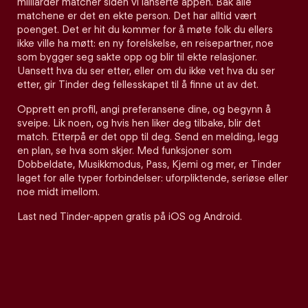
milliarder matcher siden vi lanserte appen. Bak alle
matchene er det en ekte person. Det har alltid vært
poenget. Det er hit du kommer for å møte folk du ellers
ikke ville ha møtt: en ny forelskelse, en reisepartner, noe
som bygger seg sakte opp og blir til ekte relasjoner.
Uansett hva du ser etter, eller om du ikke vet hva du ser
etter, gir Tinder deg fellesskapet til å finne ut av det.
Opprett en profil, angi preferansene dine, og begynn å
sveipe. Lik noen, og hvis hen liker deg tilbake, blir det
match. Etterpå er det opp til deg. Send en melding, legg
en plan, se hva som skjer. Med funksjoner som
Dobbeldate, Musikkmodus, Pass, Kjemi og mer, er Tinder
laget for alle typer forbindelser: uforpliktende, seriøse eller
noe midt imellom.
Last ned Tinder-appen gratis på iOS og Android.