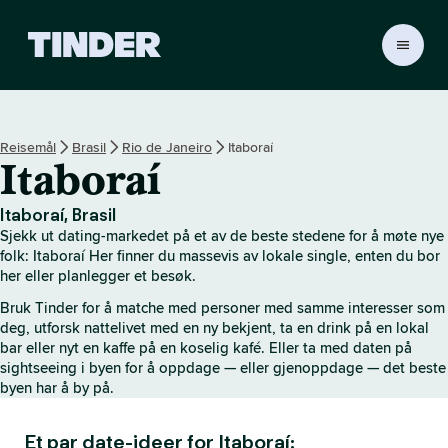
T
i
n
d
e
Reisemål
Brasil
Rio de Janeiro
Itaboraí
r
Itaboraí
s
h
j
Itaboraí, Brasil
e
Sjekk ut dating-markedet på et av de beste stedene for å møte nye
m
folk: Itaboraí Her finner du massevis av lokale single, enten du bor
m
her eller planlegger et besøk.
e
Bruk Tinder for å matche med personer med samme interesser som
s
deg, utforsk nattelivet med en ny bekjent, ta en drink på en lokal
i
bar eller nyt en kaffe på en koselig kafé. Eller ta med daten på
d
sightseeing i byen for å oppdage — eller gjenoppdage — det beste
e
byen har å by på.
Et par date-ideer for Itaboraí: