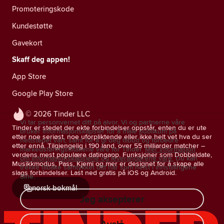
Promoteringskode
Kundestøtte
Gavekort
Skaff deg appen!
App Store
Google Play Store
© 2026 Tinder LLC
Vi tar personvernet ditt på alvor. Vi og partnerne våre
Tinder er stedet der ekte forbindelser oppstår, enten du er ute
bruker informasjonskapsler for å måle publikum på
etter noe seriøst, noe uforpliktende eller ikke helt vet hva du ser
nettstedet vårt, samt for å gi deg tilbud og forbedre
etter ennå. Tilgjengelig i 190 land, over 55 milliarder matcher –
markedsføringstiltakene våre for Tinder.
Mer informasjon
verdens mest populære datingapp. Funksjoner som Dobbeldate,
om informasjonskapslene og leverandørene våre.
Du kan
Musikkmodus, Pass, Kjemi og mer er designet for å skape alle
trekke tilbake samtykket ditt når som helst i innstillingene
slags forbindelser. Last ned gratis på iOS og Android.
dine.
norsk bokmål
Jeg aksepterer