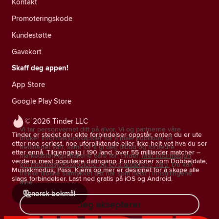
Kontakt
Promoteringskode
Kundestøtte
Gavekort
Skaff deg appen!
App Store
Google Play Store
© 2026 Tinder LLC
Vi tar personvernet ditt på alvor. Vi og partnerne våre
Tinder er stedet der ekte forbindelser oppstår, enten du er ute
bruker informasjonskapsler for å måle publikum på
etter noe seriøst, noe uforpliktende eller ikke helt vet hva du ser
nettstedet vårt, samt for å gi deg tilbud og forbedre
etter ennå. Tilgjengelig i 190 land, over 55 milliarder matcher –
markedsføringstiltakene våre for Tinder.
Mer informasjon
verdens mest populære datingapp. Funksjoner som Dobbeldate,
om informasjonskapslene og leverandørene våre.
Du kan
Musikkmodus, Pass, Kjemi og mer er designet for å skape alle
trekke tilbake samtykket ditt når som helst i innstillingene
slags forbindelser. Last ned gratis på iOS og Android.
dine.
norsk bokmål
Jeg aksepterer