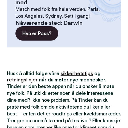
med
Match med folk fra hele verden. Paris.
Los Angeles. Sydney. Sett i gang!
Nåværende sted
:
Darwin
Hva er Pass?
Husk å alltid følge våre
sikkerhetstips
og
retningslinjer
når du møter nye mennesker.
Tinder er den beste appen når du ønsker å møte
nye folk. På utkikk etter noen å dele interessene
dine med? Ikke noe problem. På Tinder kan du
prate med folk om de aktivitetene du liker aller
best — enten det er roadtrips eller kveldsmarkeder.
Trenger du noen å ta med på festival? Eller kanskje
bare en som brenner like mye for klimaet som du