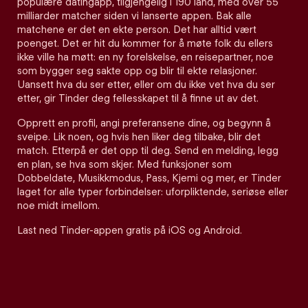
populære datingapp, tilgjengelig i 190 land, med over 55
milliarder matcher siden vi lanserte appen. Bak alle
matchene er det en ekte person. Det har alltid vært
poenget. Det er hit du kommer for å møte folk du ellers
ikke ville ha møtt: en ny forelskelse, en reisepartner, noe
som bygger seg sakte opp og blir til ekte relasjoner.
Uansett hva du ser etter, eller om du ikke vet hva du ser
etter, gir Tinder deg fellesskapet til å finne ut av det.
Opprett en profil, angi preferansene dine, og begynn å
sveipe. Lik noen, og hvis hen liker deg tilbake, blir det
match. Etterpå er det opp til deg. Send en melding, legg
en plan, se hva som skjer. Med funksjoner som
Dobbeldate, Musikkmodus, Pass, Kjemi og mer, er Tinder
laget for alle typer forbindelser: uforpliktende, seriøse eller
noe midt imellom.
Last ned Tinder-appen gratis på iOS og Android.