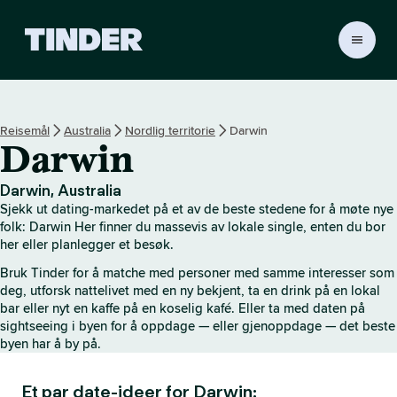
T
i
n
d
e
Reisemål
Australia
Nordlig territorie
Darwin
r
Darwin
s
h
j
Darwin, Australia
e
Sjekk ut dating-markedet på et av de beste stedene for å møte nye
m
folk: Darwin Her finner du massevis av lokale single, enten du bor
m
her eller planlegger et besøk.
e
Bruk Tinder for å matche med personer med samme interesser som
s
deg, utforsk nattelivet med en ny bekjent, ta en drink på en lokal
i
bar eller nyt en kaffe på en koselig kafé. Eller ta med daten på
d
sightseeing i byen for å oppdage — eller gjenoppdage — det beste
e
byen har å by på.
Et par date-ideer for Darwin: