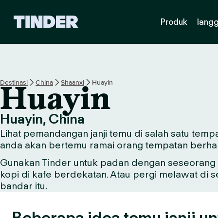
H
Produk
lang
a
l
a
m
a
n
Destinasi
China
Shaanxi
Huayin
Huayin
U
t
a
Huayin, China
m
Lihat pemandangan janji temu di salah satu tempa
a
T
anda akan bertemu ramai orang tempatan berha
i
Gunakan Tinder untuk padan dengan seseorang y
n
kopi di kafe berdekatan. Atau pergi melawat di 
d
e
bandar itu.
r
Beberapa idea temu janji un