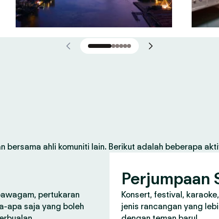
 bersama ahli komuniti lain. Berikut adalah beberapa aktiv
Perjumpaan S
 pawagam, pertukaran
Konsert, festival, karaoke
a-apa saja yang boleh
jenis rancangan yang lebi
perbualan.
dengan teman baru!