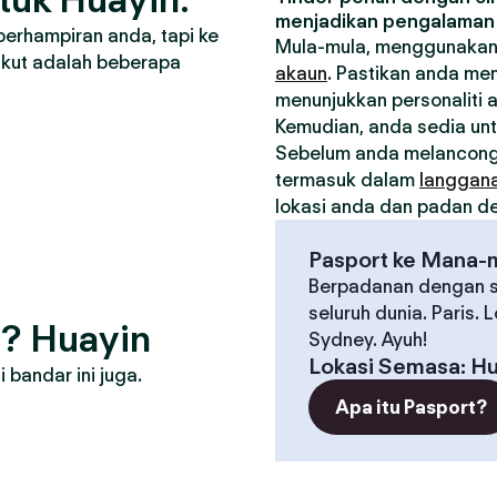
menjadikan pengalaman 
berhampiran anda, tapi ke
Mula-mula, menggunakan
ikut adalah beberapa
akaun
. Pastikan anda me
menunjukkan personaliti 
Kemudian, anda sedia un
Sebelum anda melancong
termasuk dalam
langgan
lokasi anda dan padan den
Pasport ke Mana-
Berpadanan dengan s
seluruh dunia. Paris. 
g? Huayin
Sydney. Ayuh!
Lokasi Semasa
:
Hu
bandar ini juga.
Apa itu Pasport?