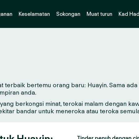
ganan
Keselamatan
Sokongan
Muat turun
Kad Had
t terbaik bertemu orang baru: Huayin. Sama ada an
mpiran anda.
ang berkongsi minat, terokai malam dengan kawa
sekitar bandar untuk meneroka atau teroka semul
tuk Huayin:
Tinder penuh dengan ciri