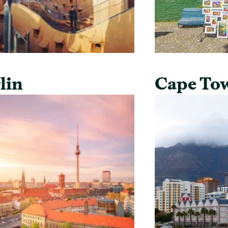
lin
Cape To