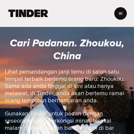
H
a
l
a
m
Cari Padanan. Zhoukou,
a
n
China
U
t
a
Lihat pemandangan janji temu di salah satu
m
tempat terbaik bertemu orang baru: Zhoukou.
a
Sama ada anda tinggal di sini atau hanya
T
melawat, di Tinder, anda akan bertemu ramai
i
orang tempatan berhampiran anda.
n
d
e
Gunakan Tinder untuk padan dengan
r
seseorang yang berkongsi minat, terokai
malam dengan kawan baru, minum di bar