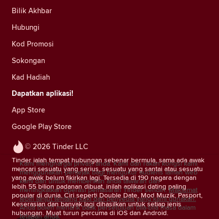
Bilik Akhbar
Hubungi
Kod Promosi
Sokongan
Kad Hadiah
Dapatkan aplikasi!
App Store
Google Play Store
© 2026 Tinder LLC
Tinder ialah tempat hubungan sebenar bermula, sama ada awak
Kami menghargai privasi anda. Kami dan rakan kongsi kami
mencari sesuatu yang serius, sesuatu yang santai atau sesuatu
menggunakan penjejak bagi mengukur audiens laman web
yang awak belum fikirkan lagi. Tersedia di 190 negara dengan
kami dan untuk memberikan anda tawaran dan
lebih 55 bilion padanan dibuat, inilah aplikasi dating paling
meningkatkan operasi pemasaran Tinder sendiri.
Maklumat
popular di dunia. Ciri seperti Double Date, Mod Muzik, Pasport,
lebih lanjut tentang kuki dan penyedia yang kami gunakan.
Keserasian dan banyak lagi dihasilkan untuk setiap jenis
Anda boleh menarik balik persetujuan bila-bila masa dalam
hubungan. Muat turun percuma di iOS dan Android.
tetapan anda.