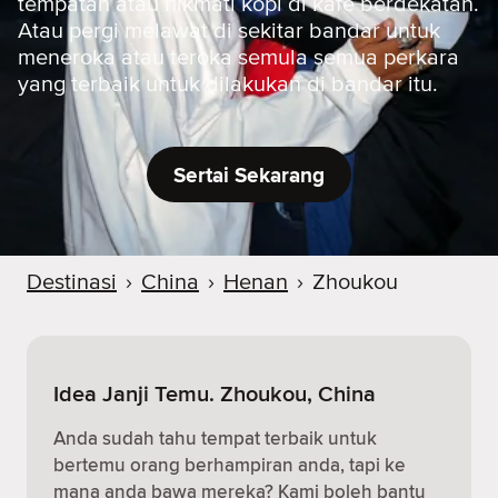
tempatan atau nikmati kopi di kafe berdekatan.
Atau pergi melawat di sekitar bandar untuk
meneroka atau teroka semula semua perkara
yang terbaik untuk dilakukan di bandar itu.
Sertai Sekarang
Destinasi
›
China
›
Henan
›
Zhoukou
Idea Janji Temu. Zhoukou, China
Anda sudah tahu tempat terbaik untuk
bertemu orang berhampiran anda, tapi ke
mana anda bawa mereka? Kami boleh bantu