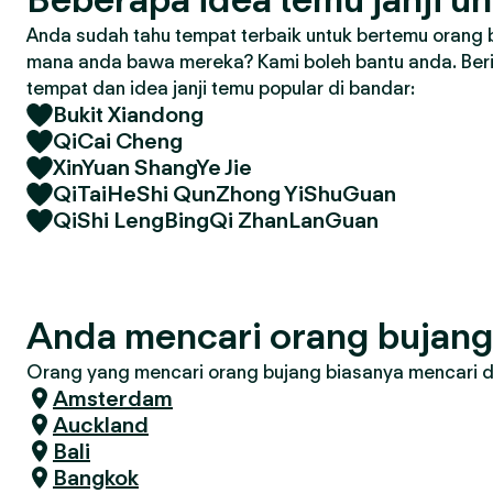
Anda sudah tahu tempat terbaik untuk bertemu orang 
mana anda bawa mereka? Kami boleh bantu anda. Ber
tempat dan idea janji temu popular di bandar:
Bukit Xiandong
QiCai Cheng
XinYuan ShangYe Jie
QiTaiHeShi QunZhong YiShuGuan
QiShi LengBingQi ZhanLanGuan
Anda mencari orang bujang
Orang yang mencari orang bujang biasanya mencari di 
Amsterdam
Auckland
Bali
Bangkok