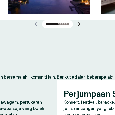
 bersama ahli komuniti lain. Berikut adalah beberapa aktiv
Perjumpaan S
 pawagam, pertukaran
Konsert, festival, karaoke
a-apa saja yang boleh
jenis rancangan yang lebi
perbualan.
dengan teman baru!