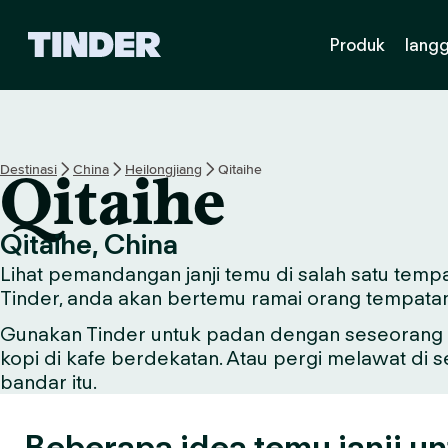
H
Produk
lang
a
l
a
m
a
n
Destinasi
China
Heilongjiang
Qitaihe
Qitaihe
U
t
a
Qitaihe, China
m
Lihat pemandangan janji temu di salah satu tempa
a
T
Tinder, anda akan bertemu ramai orang tempata
i
Gunakan Tinder untuk padan dengan seseorang y
n
kopi di kafe berdekatan. Atau pergi melawat di 
d
e
bandar itu.
r
Beberapa idea temu janji un