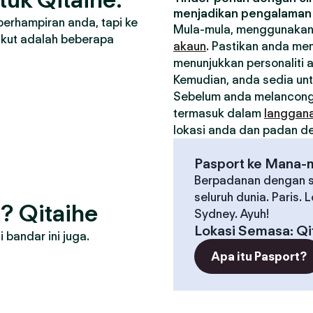
menjadikan pengalaman 
berhampiran anda, tapi ke
Mula-mula, menggunakan
ikut adalah beberapa
akaun
. Pastikan anda me
menunjukkan personaliti 
Kemudian, anda sedia un
Sebelum anda melancong
termasuk dalam
langgan
lokasi anda dan padan den
Pasport ke Mana-
Berpadanan dengan s
seluruh dunia. Paris. 
? Qitaihe
Sydney. Ayuh!
Lokasi Semasa
:
Qi
bandar ini juga.
Apa itu Pasport?