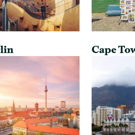
lin
Cape To