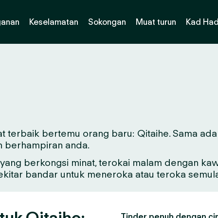
ganan
Keselamatan
Sokongan
Muat turun
Kad Had
t terbaik bertemu orang baru: Qitaihe. Sama ada a
n berhampiran anda.
ang berkongsi minat, terokai malam dengan kawa
sekitar bandar untuk meneroka atau teroka semul
tuk Qitaihe:
Tinder penuh dengan ciri