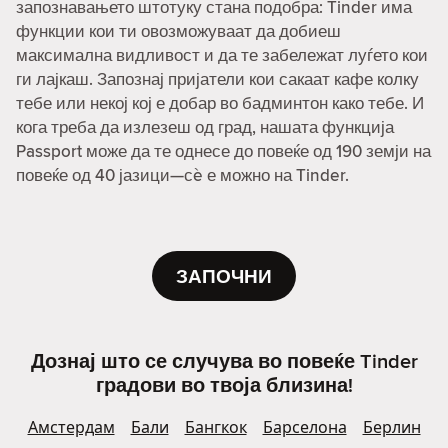
запознавањето штотуку стана подобра: Tinder има
функции кои ти овозможуваат да добиеш
максимална видливост и да те забележат луѓето кои
ги лајкаш. Запознај пријатели кои сакаат кафе колку
тебе или некој кој е добар во бадминтон како тебе. И
кога треба да излезеш од град, нашата функција
Passport може да те однесе до повеќе од 190 земји на
повеќе од 40 јазици—сè е можно на Tinder.
ЗАПОЧНИ
Дознај што се случува во повеќе Tinder
градови во твоја близина!
Амстердам
Бали
Бангкок
Барселона
Берлин