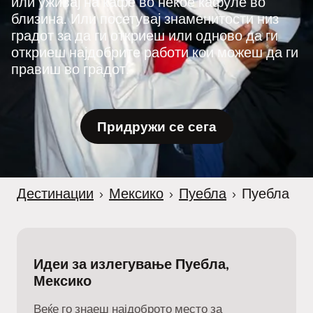
или уживај на кафе во некое кафуле во
близина. Или посетувај знаменитости низ
градот за да ги откриеш или одново да ги
откриеш најдобрите работи кои можеш да ги
правиш во градот.
Придружи се сега
Дестинации
›
Мексико
›
Пуебла
›
Пуебла
Идеи за излегување Пуебла,
Мексико
Веќе го знаеш најдоброто место за