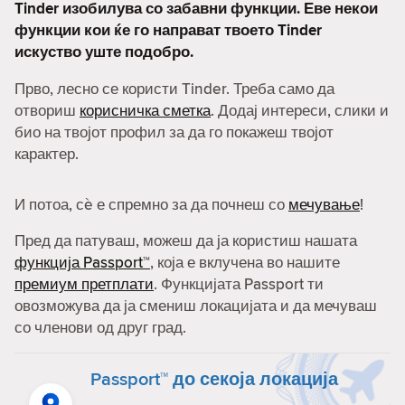
Tinder изобилува со забавни функции. Еве некои
функции кои ќе го направат твоето Tinder
искуство уште подобро.
Прво, лесно се користи Tinder. Треба само да
отвориш
корисничка сметка
. Додај интереси, слики и
био на твојот профил за да го покажеш твојот
карактер.
И потоа, сè е спремно за да почнеш со
мечување
!
Пред да патуваш, можеш да ја користиш нашата
функција Passport™
, која е вклучена во нашите
премиум претплати
. Функцијата Passport ти
овозможува да ја смениш локацијата и да мечуваш
со членови од друг град.
Passport™ до секоја локација