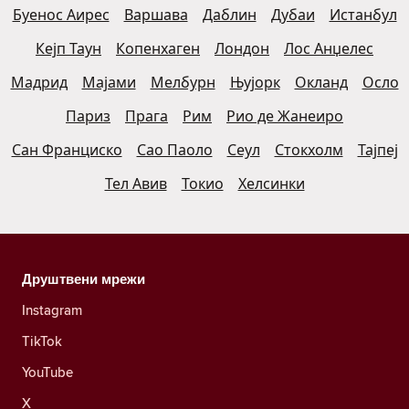
Буенос Аирес
Варшава
Даблин
Дубаи
Истанбул
Кејп Таун
Копенхаген
Лондон
Лос Анџелес
Мадрид
Мајами
Мелбурн
Њујорк
Окланд
Осло
Париз
Прага
Рим
Рио де Жанеиро
Сан Франциско
Сао Паоло
Сеул
Стокхолм
Тајпеј
Тел Авив
Токио
Хелсинки
Друштвени мрежи
Instagram
TikTok
YouTube
X