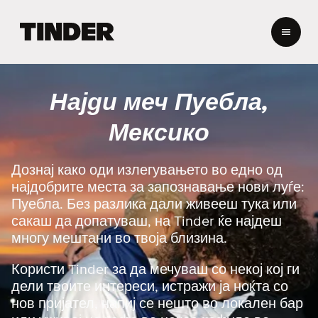
T
i
n
d
e
Најди меч Пуебла,
r
H
Мексико
o
m
e
Дознај како оди излегувањето во едно од
најдобрите места за запознавање нови луѓе:
Пуебла. Без разлика дали живееш тука или
сакаш да допатуваш, на Tinder ќе најдеш
многу мештани во твоја близина.
Користи Tinder за да мечуваш со некој кој ги
дели твоите интереси, истражи ја ноќта со
нов пријател, напиј се нешто во локален бар