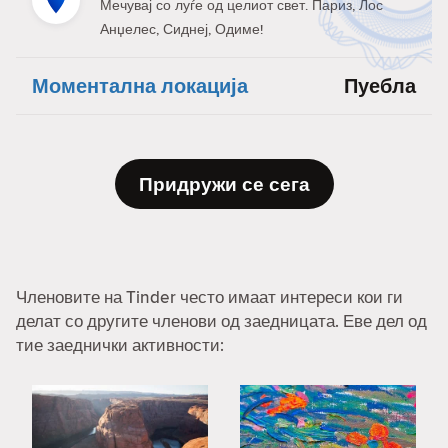
Мечувај со луѓе од целиот свет. Париз, Лос
Анџелес, Сиднеј, Одиме!
Моментална локација
Пуебла
Придружи се сега
Членовите на Tinder често имаат интереси кои ги
делат со другите членови од заедницата. Еве дел од
тие заеднички активности: