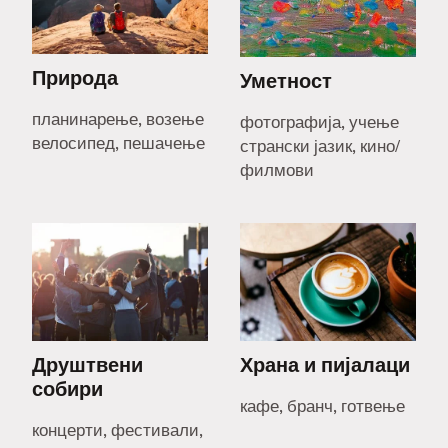
Природа
Уметност
планинарење, возење
фотографија, учење
велосипед, пешачење
странски јазик, кино/
филмови
Друштвени
Храна и пијалаци
собири
кафе, бранч, готвење
концерти, фестивали,