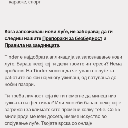
караоке, спорт
Кога запознаваш нови луѓе, не заборавај да ги
следиш нашите
Препораки за безбедност
и
Правила на заедницата
.
Tinder е најдобрата апликација за запознавање нови
луѓе. Бараш некој кој ги дели твоите интереси? Нема
проблем. На Tinder можеш да четуваш со луѓе за
работите во кои најмногу уживаш, од патувања до
ноќни пазари.
Ти треба личност која ќе ти помогне да минеш низ
гужвата на фестивал? Или можеби бараш некој кој е
загрижен за климатските промени колку тебе. Со 55
милијарди мечеви досега, имаме искуство во
спојување луѓе. Твојата врска со онлајн