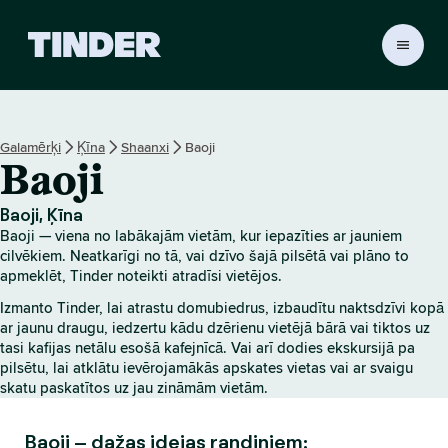
T
i
n
d
e
Galamērķi
Ķīna
Shaanxi
Baoji
r
Baoji
s
ā
k
Baoji, Ķīna
u
Baoji — viena no labākajām vietām, kur iepazīties ar jauniem
m
cilvēkiem. Neatkarīgi no tā, vai dzīvo šajā pilsētā vai plāno to
l
apmeklēt, Tinder noteikti atradīsi vietējos.
a
Izmanto Tinder, lai atrastu domubiedrus, izbaudītu naktsdzīvi kopā
p
ar jaunu draugu, iedzertu kādu dzērienu vietējā bārā vai tiktos uz
a
tasi kafijas netālu esošā kafejnīcā. Vai arī dodies ekskursijā pa
pilsētu, lai atklātu ievērojamākās apskates vietas vai ar svaigu
skatu paskatītos uz jau zināmām vietām.
Baoji – dažas idejas randiņiem: