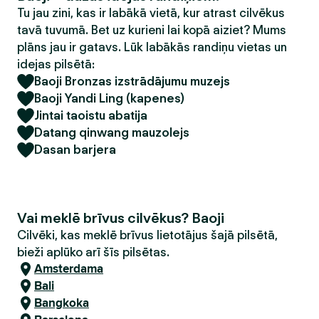
Tu jau zini, kas ir labākā vietā, kur atrast cilvēkus
tavā tuvumā. Bet uz kurieni lai kopā aiziet? Mums
plāns jau ir gatavs. Lūk labākās randiņu vietas un
idejas pilsētā:
Baoji Bronzas izstrādājumu muzejs
Baoji Yandi Ling (kapenes)
Jintai taoistu abatija
Datang qinwang mauzolejs
Dasan barjera
Vai meklē brīvus cilvēkus? Baoji
Cilvēki, kas meklē brīvus lietotājus šajā pilsētā,
bieži aplūko arī šīs pilsētas.
Amsterdama
Bali
Bangkoka