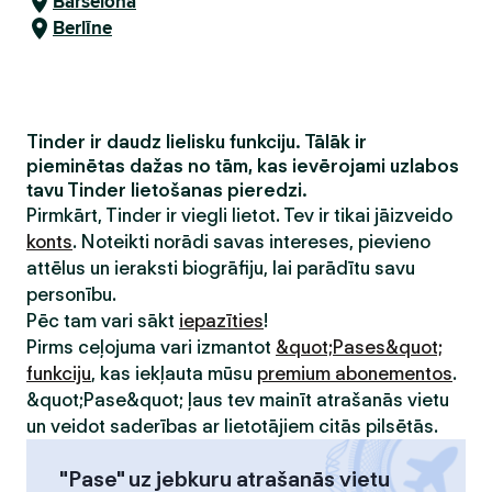
Barselona
Berlīne
Tinder ir daudz lielisku funkciju. Tālāk ir
pieminētas dažas no tām, kas ievērojami uzlabos
tavu Tinder lietošanas pieredzi.
Pirmkārt, Tinder ir viegli lietot. Tev ir tikai jāizveido
konts
. Noteikti norādi savas intereses, pievieno
attēlus un ieraksti biogrāfiju, lai parādītu savu
personību.
Pēc tam vari sākt
iepazīties
!
Pirms ceļojuma vari izmantot
&quot;Pases&quot;
funkciju
, kas iekļauta mūsu
premium abonementos
.
&quot;Pase&quot; ļaus tev mainīt atrašanās vietu
un veidot saderības ar lietotājiem citās pilsētās.
"Pase" uz jebkuru atrašanās vietu