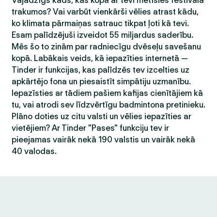
Vajadzīgs kāds, kas kopā ar tevi metīsies festivāla
trakumos? Vai varbūt vienkārši vēlies atrast kādu,
ko klimata pārmaiņas satrauc tikpat ļoti kā tevi.
Esam palīdzējuši izveidot 55 miljardus saderību.
Mēs šo to zinām par radniecīgu dvēseļu savešanu
kopā. Labākais veids, kā iepazīties internetā —
Tinder ir funkcijas, kas palīdzēs tev izcelties uz
apkārtējo fona un piesaistīt simpātiju uzmanību.
Iepazīsties ar tādiem pašiem kafijas cienītājiem kā
tu, vai atrodi sev līdzvērtīgu badmintona pretinieku.
Plāno doties uz citu valsti un vēlies iepazīties ar
vietējiem? Ar Tinder "Pases" funkciju tev ir
pieejamas vairāk nekā 190 valstis un vairāk nekā
40 valodas.