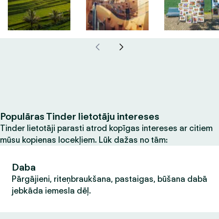
Populāras Tinder lietotāju intereses
Tinder lietotāji parasti atrod kopīgas intereses ar citiem
mūsu kopienas locekļiem. Lūk dažas no tām:
Daba
Pārgājieni, riteņbraukšana, pastaigas, būšana dabā
jebkāda iemesla dēļ.