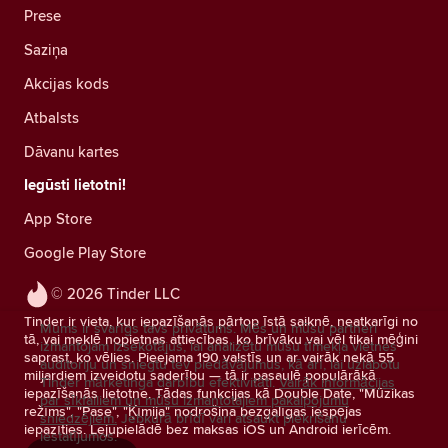
Prese
Saziņa
Akcijas kods
Atbalsts
Dāvanu kartes
Iegūsti lietotni!
App Store
Google Play Store
© 2026 Tinder LLC
Tinder ir vieta, kur iepazīšanās pārtop īstā saiknē, neatkarīgi no
Mums ir svarīgs tavs privātums. Mēs un mūsu partneri
tā, vai meklē nopietnas attiecības, ko brīvāku vai vēl tikai mēģini
izmantojam izsekotājus, lai analizētu mūsu tīmekļa vietnes
saprast, ko vēlies. Pieejama 190 valstīs un ar vairāk nekā 55
auditoriju un sniegtu tev piedāvājumus, kā arī, lai uzlabotu
miljardiem izveidotu saderību — tā ir pasaulē populārākā
Tinder mārketinga darbību efektivitāti.
Vairāk informācijas
iepazīšanās lietotne. Tādas funkcijas kā Double Date, "Mūzikas
par sīkfailiem un mūsu izmantotajiem pakalpojumu
režīms", "Pase", "Ķīmija" nodrošina bezgalīgas iespējas
sniedzējiem.
Jebkurā brīdī vari atsaukt piekrišanu
iepazīties. Lejupielādē bez maksas iOS un Android ierīcēm.
iestatījumos.