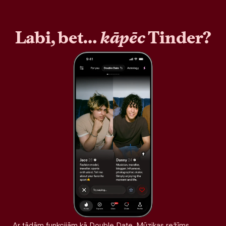
Labi, bet…
kāpēc
Tinder?
Ar tādām funkcijām kā Double Date, Mūzikas režīms,