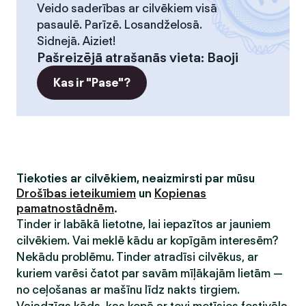
Veido saderības ar cilvēkiem visā
pasaulē. Parīzē. Losandželosā.
Sidnejā. Aiziet!
Pašreizējā atrašanās vieta
:
Baoji
Kas ir "Pase"?
Tiekoties ar cilvēkiem, neaizmirsti par mūsu
Drošības ieteikumiem
un
Kopienas
pamatnostādnēm
.
Tinder ir labākā lietotne, lai iepazītos ar jauniem
cilvēkiem. Vai meklē kādu ar kopīgām interesēm?
Nekādu problēmu. Tinder atradīsi cilvēkus, ar
kuriem varēsi čatot par savām mīļākajām lietām —
no ceļošanas ar mašīnu līdz nakts tirgiem.