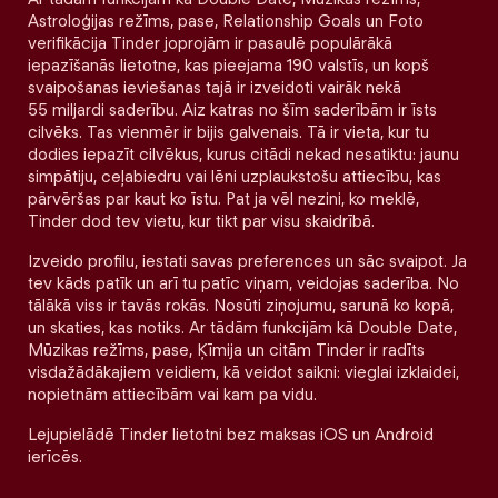
Astroloģijas režīms, pase, Relationship Goals un Foto
verifikācija Tinder joprojām ir pasaulē populārākā
iepazīšanās lietotne, kas pieejama 190 valstīs, un kopš
svaipošanas ieviešanas tajā ir izveidoti vairāk nekā
55 miljardi saderību. Aiz katras no šīm saderībām ir īsts
cilvēks. Tas vienmēr ir bijis galvenais. Tā ir vieta, kur tu
dodies iepazīt cilvēkus, kurus citādi nekad nesatiktu: jaunu
simpātiju, ceļabiedru vai lēni uzplaukstošu attiecību, kas
pārvēršas par kaut ko īstu. Pat ja vēl nezini, ko meklē,
Tinder dod tev vietu, kur tikt par visu skaidrībā.
Izveido profilu, iestati savas preferences un sāc svaipot. Ja
tev kāds patīk un arī tu patīc viņam, veidojas saderība. No
tālākā viss ir tavās rokās. Nosūti ziņojumu, sarunā ko kopā,
un skaties, kas notiks. Ar tādām funkcijām kā Double Date,
Mūzikas režīms, pase, Ķīmija un citām Tinder ir radīts
visdažādākajiem veidiem, kā veidot saikni: vieglai izklaidei,
nopietnām attiecībām vai kam pa vidu.
Lejupielādē Tinder lietotni bez maksas iOS un Android
ierīcēs.