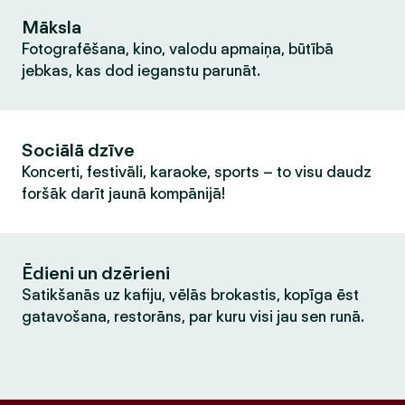
Māksla
Fotografēšana, kino, valodu apmaiņa, būtībā
jebkas, kas dod ieganstu parunāt.
Sociālā dzīve
Koncerti, festivāli, karaoke, sports – to visu daudz
foršāk darīt jaunā kompānijā!
Ēdieni un dzērieni
Satikšanās uz kafiju, vēlās brokastis, kopīga ēst
gatavošana, restorāns, par kuru visi jau sen runā.