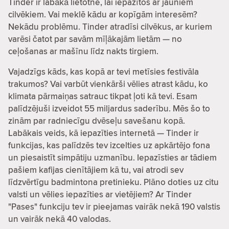
Tinder ir labākā lietotne, lai iepazītos ar jauniem
cilvēkiem. Vai meklē kādu ar kopīgām interesēm?
Nekādu problēmu. Tinder atradīsi cilvēkus, ar kuriem
varēsi čatot par savām mīļākajām lietām — no
ceļošanas ar mašīnu līdz nakts tirgiem.
Vajadzīgs kāds, kas kopā ar tevi metīsies festivāla
trakumos? Vai varbūt vienkārši vēlies atrast kādu, ko
klimata pārmaiņas satrauc tikpat ļoti kā tevi. Esam
palīdzējuši izveidot 55 miljardus saderību. Mēs šo to
zinām par radniecīgu dvēseļu savešanu kopā.
Labākais veids, kā iepazīties internetā — Tinder ir
funkcijas, kas palīdzēs tev izcelties uz apkārtējo fona
un piesaistīt simpātiju uzmanību. Iepazīsties ar tādiem
pašiem kafijas cienītājiem kā tu, vai atrodi sev
līdzvērtīgu badmintona pretinieku. Plāno doties uz citu
valsti un vēlies iepazīties ar vietējiem? Ar Tinder
"Pases" funkciju tev ir pieejamas vairāk nekā 190 valstis
un vairāk nekā 40 valodas.