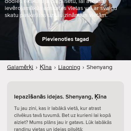
dodies ekskursijā pa pilsētu, lai atklātu
ievērojamākās apskates vietas vai ar svaigu
skatu paskatītos uz jau zināmām vietām.
Pievienoties tagad
Galamērķi
›
Ķīna
›
Liaoning
›
Shenyang
Iepazīšanās idejas. Shenyang, Ķīna
Tu jau zini, kas ir labākā vietā, kur atrast
cilvēkus tavā tuvumā. Bet uz kurieni lai kopā
aiziet? Mums plāns jau ir gatavs. Lūk labākās
randiņu vietas un idejas pilsētā: