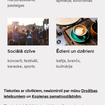
apmaiņa, kino/filmas
pastaigas
Sociālā dzīve
Ēdieni un dzērieni
koncerti, festivāli,
kafija, brančs,
karaoke, sports
kulinārija
Tiekoties ar cilvēkiem, neaizmirsti par mūsu
Drošības
ieteikumiem
un
Kopienas pamatnostādnēm
.