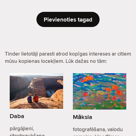
Pievienoties tagad
Tinder lietotāji parasti atrod kopīgas intereses ar citiem
mūsu kopienas locekļiem. Lūk dažas no tām:
Daba
Māksla
pārgājieni,
fotografēšana, valodu
riteņbraukšana,