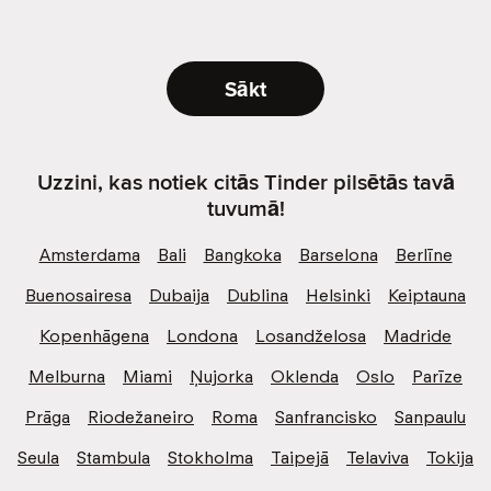
Sākt
Uzzini, kas notiek citās Tinder pilsētās tavā
tuvumā!
Amsterdama
Bali
Bangkoka
Barselona
Berlīne
Buenosairesa
Dubaija
Dublina
Helsinki
Keiptauna
Kopenhāgena
Londona
Losandželosa
Madride
Melburna
Miami
Ņujorka
Oklenda
Oslo
Parīze
Prāga
Riodežaneiro
Roma
Sanfrancisko
Sanpaulu
Seula
Stambula
Stokholma
Taipejā
Telaviva
Tokija