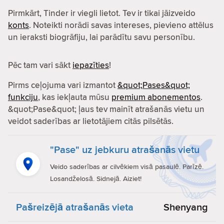
Pirmkārt, Tinder ir viegli lietot. Tev ir tikai jāizveido
konts
. Noteikti norādi savas intereses, pievieno attēlus
un ieraksti biogrāfiju, lai parādītu savu personību.
Pēc tam vari sākt
iepazīties
!
Pirms ceļojuma vari izmantot
&quot;Pases&quot;
funkciju
, kas iekļauta mūsu
premium abonementos
.
&quot;Pase&quot; ļaus tev mainīt atrašanās vietu un
veidot saderības ar lietotājiem citās pilsētās.
"Pase" uz jebkuru atrašanās vietu
Veido saderības ar cilvēkiem visā pasaulē. Parīzē.
Losandželosā. Sidnejā. Aiziet!
Pašreizējā atrašanās vieta
Shenyang