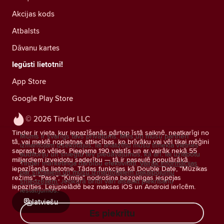
Akcijas kods
Atbalsts
Dāvanu kartes
Iegūsti lietotni!
App Store
Google Play Store
© 2026 Tinder LLC
Tinder ir vieta, kur iepazīšanās pārtop īstā saiknē, neatkarīgi no
Mums ir svarīgs tavs privātums. Mēs un mūsu partneri
tā, vai meklē nopietnas attiecības, ko brīvāku vai vēl tikai mēģini
izmantojam izsekotājus, lai analizētu mūsu tīmekļa vietnes
saprast, ko vēlies. Pieejama 190 valstīs un ar vairāk nekā 55
auditoriju un sniegtu tev piedāvājumus, kā arī, lai uzlabotu
miljardiem izveidotu saderību — tā ir pasaulē populārākā
Tinder mārketinga darbību efektivitāti.
Vairāk informācijas
iepazīšanās lietotne. Tādas funkcijas kā Double Date, "Mūzikas
par sīkfailiem un mūsu izmantotajiem pakalpojumu
režīms", "Pase", "Ķīmija" nodrošina bezgalīgas iespējas
sniedzējiem.
Jebkurā brīdī vari atsaukt piekrišanu
iepazīties. Lejupielādē bez maksas iOS un Android ierīcēm.
iestatījumos.
latviešu
Es piekrītu