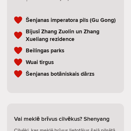
Šenjanas imperatora pils (Gu Gong)
Bijusī Zhang Zuolin un Zhang
Xueliang rezidence
Beilingas parks
Wuai tirgus
Šenjanas botāniskais dārzs
Vai meklē brīvus cilvēkus? Shenyang
Cilvēki, kas meklē brīvus lietotājus šajā pilsētā,