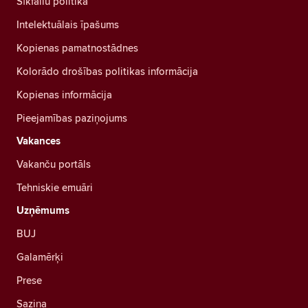
Sīkfailu politika
Intelektuālais īpašums
Kopienas pamatnostādnes
Kolorādo drošības politikas informācija
Kopienas informācija
Pieejamības paziņojums
Vakances
Vakanču portāls
Tehniskie emuāri
Uzņēmums
BUJ
Galamērķi
Prese
Saziņa