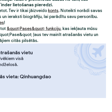
Tinder lietošanas pieredzi.
etot. Tev ir tikai jāizveido
konts
. Noteikti norādi savas
 un ieraksti biogrāfiju, lai parādītu savu personību.
ies
!
ntot
&quot;Pases&quot; funkciju
, kas iekļauta mūsu
&quot;Pase&quot; ļaus tev mainīt atrašanās vietu un
ājiem citās pilsētās.
atrašanās vietu
lvēkiem visā
ndželosā.
ās vieta
:
Qinhuangdao