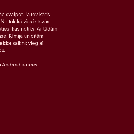
āc svaipot. Ja tev kāds
No tālākā viss ir tavās
ties, kas notiks. Ar tādām
se, Ķīmija un citām
idot saikni: vieglai
du.
 Android ierīcēs.