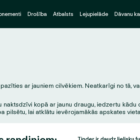
onementi
Drošība
Atbalsts
Lejupielāde
Dāvanu ka
zīties ar jauniem cilvēkiem. Neatkarīgi no tā, vai
 naktsdzīvi kopā ar jaunu draugu, iedzertu kādu dzē
pa pilsētu, lai atklātu ievērojamākās apskates vie
s randiņiem:
Tinder ir daudz lielisku f