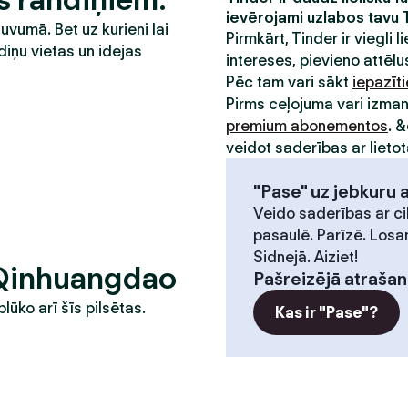
ievērojami uzlabos tavu 
tuvumā. Bet uz kurieni lai
Pirmkārt, Tinder ir viegli li
diņu vietas un idejas
intereses, pievieno attēlus
Pēc tam vari sākt
iepazīt
Pirms ceļojuma vari izma
premium abonementos
. 
veidot saderības ar lietot
"Pase" uz jebkuru 
Veido saderības ar ci
pasaulē. Parīzē. Losa
Sidnejā. Aiziet!
 Qinhuangdao
Pašreizējā atrašan
plūko arī šīs pilsētas.
Kas ir "Pase"?