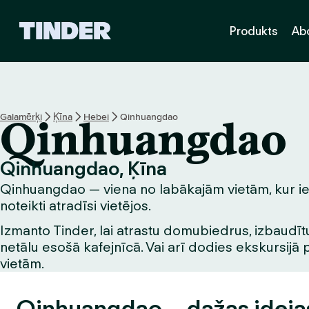
T
Produkts
Ab
i
n
d
e
r
s
Galamērķi
Ķīna
Hebei
Qinhuangdao
Qinhuangdao
ā
k
u
Qinhuangdao, Ķīna
m
Qinhuangdao — viena no labākajām vietām, kur iepa
l
a
noteikti atradīsi vietējos.
p
Izmanto Tinder, lai atrastu domubiedrus, izbaudītu
a
netālu esošā kafejnīcā. Vai arī dodies ekskursijā 
vietām.
Qinhuangdao – dažas ideja