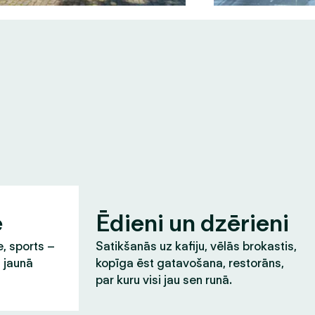
e
Ēdieni un dzērieni
e, sports –
Satikšanās uz kafiju, vēlās brokastis,
t jaunā
kopīga ēst gatavošana, restorāns,
par kuru visi jau sen runā.