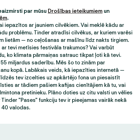
neaizmirsti par mūsu
Drošības ieteikumiem
un
nēm
.
 lai iepazītos ar jauniem cilvēkiem. Vai meklē kādu ar
 problēmu. Tinder atradīsi cilvēkus, ar kuriem varēsi
 lietām — no ceļošanas ar mašīnu līdz nakts tirgiem.
ar tevi metīsies festivāla trakumos? Vai varbūt
du, ko klimata pārmaiņas satrauc tikpat ļoti kā tevi.
 55 miljardus saderību. Mēs šo to zinām par
nu kopā. Labākais veids, kā iepazīties internetā —
līdzēs tev izcelties uz apkārtējo fona un piesaistīt
sties ar tādiem pašiem kafijas cienītājiem kā tu, vai
mintona pretinieku. Plāno doties uz citu valsti un vēlies
r Tinder "Pases" funkciju tev ir pieejamas vairāk nekā
ā 40 valodas.