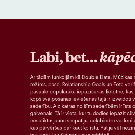
Labi, bet…
kāpē
Ar tādām funkcijām kā Double Date, Mūzikas r
režīms, pase, Relationship Goals un Foto verif
pasaulē populārākā iepazīšanās lietotne, kas 
kopš svaipošanas ieviešanas tajā ir izveidoti v
saderību. Aiz katras no šīm saderībām ir īsts ci
galvenais. Tā ir vieta, kur tu dodies iepazīt ci
nesatiktu: jaunu simpātiju, ceļabiedru vai lēni
kas pārvēršas par kaut ko īstu. Pat ja vēl nezi