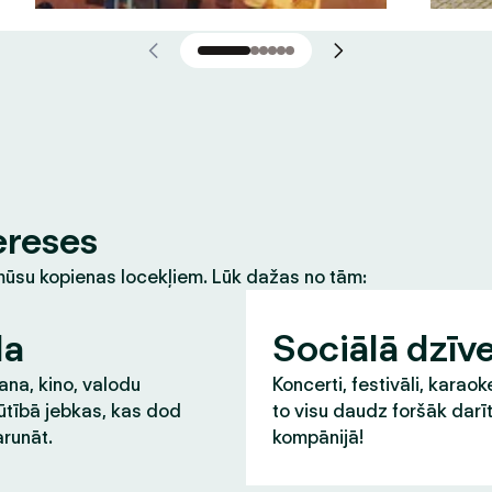
ereses
m mūsu kopienas locekļiem. Lūk dažas no tām:
la
Sociālā dzīv
na, kino, valodu
Koncerti, festivāli, karaok
ūtībā jebkas, kas dod
to visu daudz foršāk darī
runāt.
kompānijā!