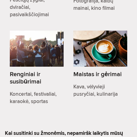
Fotografija, kalbų
dviračiai,
mainai, kino filmai
pasivaikščiojimai
Renginiai ir
Maistas ir gėrimai
susibūrimai
Kava, vėlyvieji
Koncertai, festivaliai,
pusryčiai, kulinarija
karaokė, sportas
Kai susitinki su žmonėmis, nepamiršk laikytis mūsų