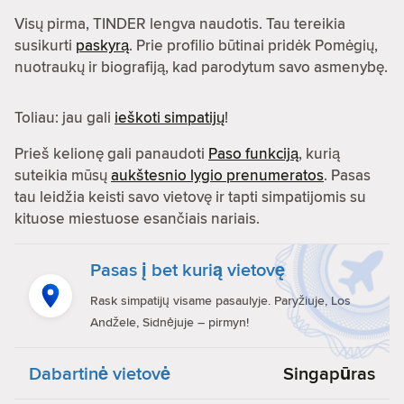
Visų pirma, TINDER lengva naudotis. Tau tereikia
susikurti
paskyrą
. Prie profilio būtinai pridėk Pomėgių,
nuotraukų ir biografiją, kad parodytum savo asmenybę.
Toliau: jau gali
ieškoti simpatijų
!
Prieš kelionę gali panaudoti
Paso funkciją
, kurią
suteikia mūsų
aukštesnio lygio prenumeratos
. Pasas
tau leidžia keisti savo vietovę ir tapti simpatijomis su
kituose miestuose esančiais nariais.
Pasas į bet kurią vietovę
Rask simpatijų visame pasaulyje. Paryžiuje, Los
Andžele, Sidnėjuje – pirmyn!
Dabartinė vietovė
Singapūras