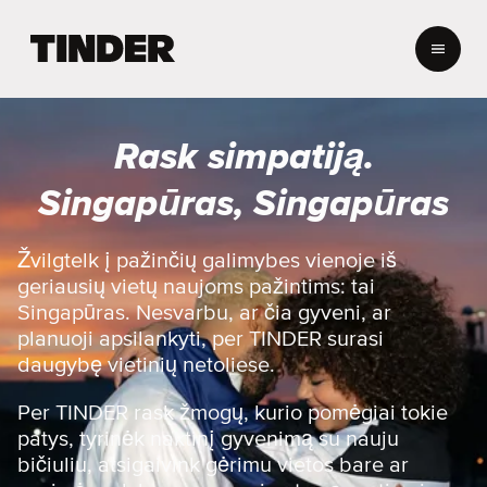
T
I
N
D
E
Rask simpatiją.
R
p
Singapūras, Singapūras
a
g
r
Žvilgtelk į pažinčių galimybes vienoje iš
i
geriausių vietų naujoms pažintims: tai
n
Singapūras. Nesvarbu, ar čia gyveni, ar
d
planuoji apsilankyti, per TINDER surasi
i
daugybę vietinių netoliese.
n
i
s
Per TINDER rask žmogų, kurio pomėgiai tokie
patys, tyrinėk naktinį gyvenimą su nauju
bičiuliu, atsigaivink gėrimu vietos bare ar