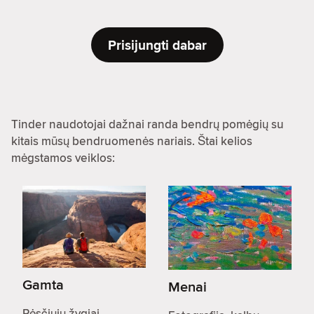
Prisijungti dabar
Tinder naudotojai dažnai randa bendrų pomėgių su
kitais mūsų bendruomenės nariais. Štai kelios
mėgstamos veiklos:
Gamta
Menai
Pėsčiųjų žygiai,