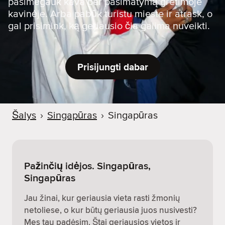
pasimėgauk kava per pasimatymą gretimoje
kavinėje. Arba pabūk turistu mieste ir atrask, o
gal prisimink, ką geriausio čia galima nuveikti.
Prisijungti dabar
Šalys
›
Singapūras
›
Singapūras
Pažinčių idėjos. Singapūras,
Singapūras
Jau žinai, kur geriausia vieta rasti žmonių
netoliese, o kur būtų geriausia juos nusivesti?
Mes tau padėsim. Štai geriausios vietos ir