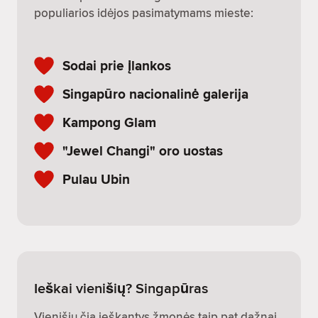
populiarios idėjos pasimatymams mieste:
Sodai prie įlankos
Singapūro nacionalinė galerija
Kampong Glam
"Jewel Changi" oro uostas
Pulau Ubin
Ieškai vienišių? Singapūras
Vienišių čia ieškantys žmonės taip pat dažnai