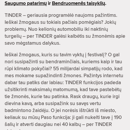
Saugumo patarimų
ir
Bendruomenės taisyklių
.
TINDER – geriausia programėlė naujoms pažintims.
Ieškai žmogaus su tokiais pačiais pomėgiais? Jokių
problemų. Nuo kelionių automobiliu iki naktinių
turgelių – per TINDER galėsi kalbėtis su žmonėmis apie
savo mėgstamus dalykus.
Ieškai žmogaus, kuris su tavim vyktų į festivalį? O gal
nori susipažinti su bendraminčiais, kuriems kaip ir tau
rūpi klimato pokyčiai? 55 milijardai simpatijų rodo, kad
mes mokame supažindinti žmones. Pažintys internetu
dabar tau patiks dar labiau: TINDER funkcijos padeda
užsitikrinti maksimalų matomumą, kad tave pastebėtų
tie žmonės, kurie tau patinka. Rask draugų, kurie irgi
dievina kavą, arba susipažink su savęs vertu
badmintono žaidėju. O jei norėsis ištrūkti iš miesto,
keliauk su mūsų Paso funkcija: ji gali nukelti tave į 190
šalių ir atverti daugiau nei 40 kalbų – per TINDER