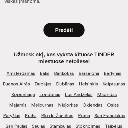
viskas įmanoma.
Pradėti
Užmesk akį, kas vyksta kituose TINDER
miestuose netoliese!
Amsterdamas
Balis
Bankokas
Barselona
Berlynas
Buenos Airės
Dubajus
Dublinas
Helsinkis
Keiptaunas
Kopenhaga
Londonas
Los Andželas
Madridas
Majamis
Melburnas
Niujorkas
Oklendas
Oslas
Paryžius
Praha
Rio de Žaneiras
Roma
San Franciskas
San Paulas
Seulas
Stambulas
Stokholmas
Taipėjus