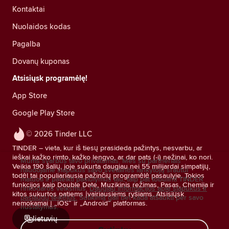
Kontaktai
Nuolaidos kodas
Pagalba
Dovanų kuponas
Atsisiųsk programėlę!
App Store
Google Play Store
© 2026 Tinder LLC
TINDER – vieta, kur iš tiesų prasideda pažintys, nesvarbu, ar
ieškai kažko rimto, kažko lengvo, ar dar pats (-i) nežinai, ko nori.
Mums svarbus tavo privatumas. Mes su partneriais
Veikia 190 šalių, joje sukurta daugiau nei 55 milijardai simpatijų,
naudojame slapukus savo svetainės lankytojų srautui
todėl tai populiariausia pažinčių programėlė pasaulyje. Tokios
matuoti ir pateikti pasiūlymus tau, taip pat tobulinti TINDER
funkcijos kaip Double Date, Muzikinis režimas, Pasas, Chemija ir
rinkodaros veiksmus.
Daugiau informacijos apie slapukus ir
kitos sukurtos patiems įvairiausiems ryšiams. Atsisiųsk
paslaugų teikėjus.
Sutikimą gali bet kada atšaukti per savo
nemokamai į „iOS“ ir „Android“ platformas.
nustatymus.
lietuvių