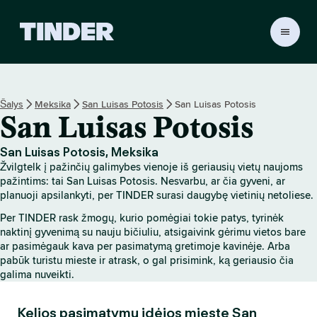
T
I
N
D
E
Šalys
Meksika
San Luisas Potosis
San Luisas Potosis
R
San Luisas Potosis
p
a
g
San Luisas Potosis, Meksika
r
Žvilgtelk į pažinčių galimybes vienoje iš geriausių vietų naujoms
i
pažintims: tai San Luisas Potosis. Nesvarbu, ar čia gyveni, ar
n
planuoji apsilankyti, per TINDER surasi daugybę vietinių netoliese.
d
Per TINDER rask žmogų, kurio pomėgiai tokie patys, tyrinėk
i
naktinį gyvenimą su nauju bičiuliu, atsigaivink gėrimu vietos bare
n
ar pasimėgauk kava per pasimatymą gretimoje kavinėje. Arba
i
pabūk turistu mieste ir atrask, o gal prisimink, ką geriausio čia
s
galima nuveikti.
Kelios pasimatymų idėjos mieste San