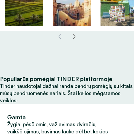
Populiarūs pomėgiai TINDER platformoje
Tinder naudotojai dažnai randa bendrų pomėgių su kitais
mūsų bendruomenės nariais. Štai kelios mėgstamos
veiklos:
Gamta
Žygiai pėsčiomis, važiavimas dviračiu,
vaikščiojimas, buvimas lauke dėl bet kokios