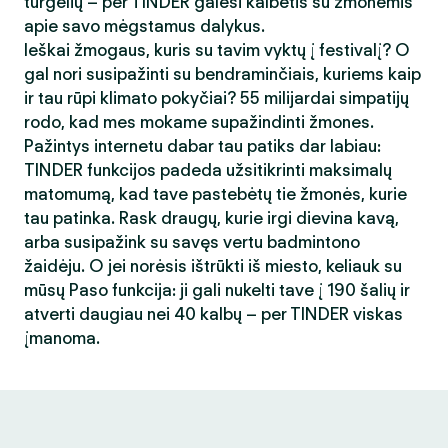
turgelių – per TINDER galėsi kalbėtis su žmonėmis
apie savo mėgstamus dalykus.
Ieškai žmogaus, kuris su tavim vyktų į festivalį? O
gal nori susipažinti su bendraminčiais, kuriems kaip
ir tau rūpi klimato pokyčiai? 55 milijardai simpatijų
rodo, kad mes mokame supažindinti žmones.
Pažintys internetu dabar tau patiks dar labiau:
TINDER funkcijos padeda užsitikrinti maksimalų
matomumą, kad tave pastebėtų tie žmonės, kurie
tau patinka. Rask draugų, kurie irgi dievina kavą,
arba susipažink su savęs vertu badmintono
žaidėju. O jei norėsis ištrūkti iš miesto, keliauk su
mūsų Paso funkcija: ji gali nukelti tave į 190 šalių ir
atverti daugiau nei 40 kalbų – per TINDER viskas
įmanoma.