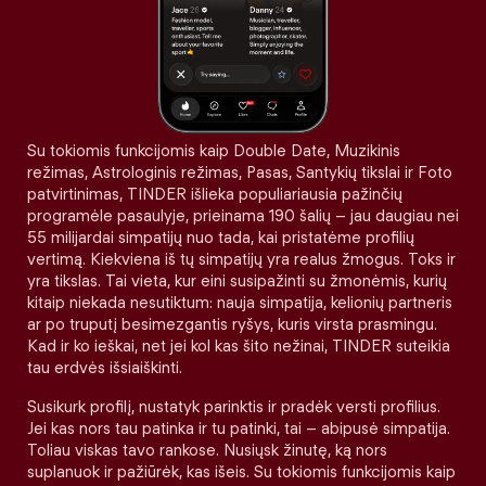
Su tokiomis funkcijomis kaip Double Date, Muzikinis
režimas, Astrologinis režimas, Pasas, Santykių tikslai ir Foto
patvirtinimas, TINDER išlieka populiariausia pažinčių
programėle pasaulyje, prieinama 190 šalių – jau daugiau nei
55 milijardai simpatijų nuo tada, kai pristatėme profilių
vertimą. Kiekviena iš tų simpatijų yra realus žmogus. Toks ir
yra tikslas. Tai vieta, kur eini susipažinti su žmonėmis, kurių
kitaip niekada nesutiktum: nauja simpatija, kelionių partneris
ar po truputį besimezgantis ryšys, kuris virsta prasmingu.
Kad ir ko ieškai, net jei kol kas šito nežinai, TINDER suteikia
tau erdvės išsiaiškinti.
Susikurk profilį, nustatyk parinktis ir pradėk versti profilius.
Jei kas nors tau patinka ir tu patinki, tai – abipusė simpatija.
Toliau viskas tavo rankose. Nusiųsk žinutę, ką nors
suplanuok ir pažiūrėk, kas išeis. Su tokiomis funkcijomis kaip