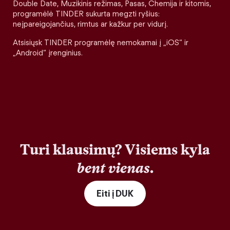
Double Date, Muzikinis režimas, Pasas, Chemija ir kitomis,
programėlė TINDER sukurta megzti ryšius:
neįpareigojančius, rimtus ar kažkur per vidurį.
Atsisiųsk TINDER programėlę nemokamai į „iOS“ ir
„Android“ įrenginius.
Turi klausimų? Visiems kyla
bent vienas
.
Eiti į DUK