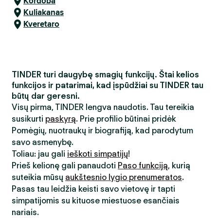
Kordoba
Kuliakanas
Kveretaro
TINDER turi daugybę smagių funkcijų. Štai kelios
funkcijos ir patarimai, kad įspūdžiai su TINDER tau
būtų dar geresni.
Visų pirma, TINDER lengva naudotis. Tau tereikia
susikurti
paskyrą
. Prie profilio būtinai pridėk
Pomėgių, nuotraukų ir biografiją, kad parodytum
savo asmenybę.
Toliau: jau gali
ieškoti simpatijų
!
Prieš kelionę gali panaudoti
Paso funkciją
, kurią
suteikia mūsų
aukštesnio lygio prenumeratos
.
Pasas tau leidžia keisti savo vietovę ir tapti
simpatijomis su kituose miestuose esančiais
nariais.