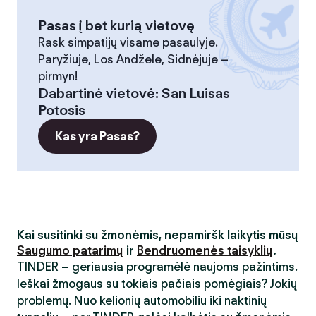
Pasas į bet kurią vietovę
Rask simpatijų visame pasaulyje.
Paryžiuje, Los Andžele, Sidnėjuje –
pirmyn!
Dabartinė vietovė
:
San Luisas
Potosis
Kas yra Pasas?
Kai susitinki su žmonėmis, nepamiršk laikytis mūsų
Saugumo patarimų
ir
Bendruomenės taisyklių
.
TINDER – geriausia programėlė naujoms pažintims.
Ieškai žmogaus su tokiais pačiais pomėgiais? Jokių
problemų. Nuo kelionių automobiliu iki naktinių