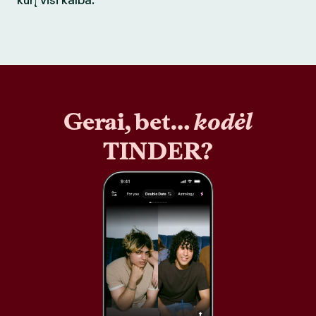
kurį visi kalba.
Gerai, bet…
kodėl
TINDER?