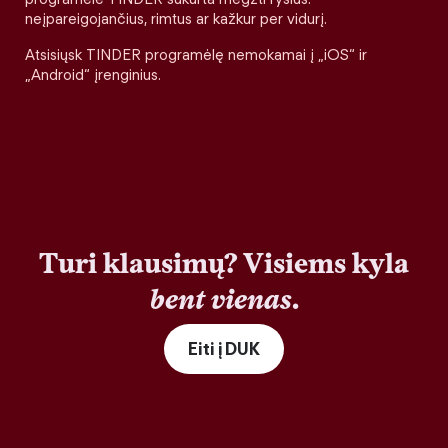
neįpareigojančius, rimtus ar kažkur per vidurį.
Atsisiųsk TINDER programėlę nemokamai į „iOS“ ir
„Android“ įrenginius.
Turi klausimų? Visiems kyla
bent vienas
.
Eiti į DUK