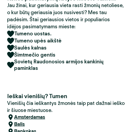
Jau žinai, kur geriausia vieta rasti žmonių netoliese,
o kur būtų geriausia juos nusivesti? Mes tau
padėsim. Štai geriausios vietos ir populiarios
idėjos pasimatymams mieste:
Tumeno uostas.
Tumeno upės aikštė
Saulės kalnas
Šimtmečio gentis
Sovietų Raudonosios armijos kankinių
paminklas
Ieškai vienišių? Tumen
Vienišių čia ieškantys žmonės taip pat dažnai ieško
ir šiuose miestuose.
Amsterdamas
Balis
Bankokas