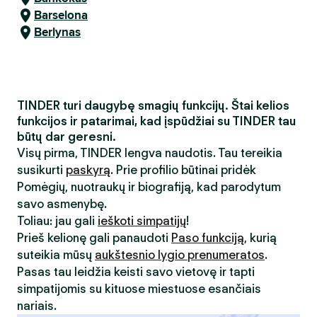
Barselona
Berlynas
TINDER turi daugybę smagių funkcijų. Štai kelios
funkcijos ir patarimai, kad įspūdžiai su TINDER tau
būtų dar geresni.
Visų pirma, TINDER lengva naudotis. Tau tereikia
susikurti
paskyrą
. Prie profilio būtinai pridėk
Pomėgių, nuotraukų ir biografiją, kad parodytum
savo asmenybę.
Toliau: jau gali
ieškoti simpatijų
!
Prieš kelionę gali panaudoti
Paso funkciją
, kurią
suteikia mūsų
aukštesnio lygio prenumeratos
.
Pasas tau leidžia keisti savo vietovę ir tapti
simpatijomis su kituose miestuose esančiais
nariais.