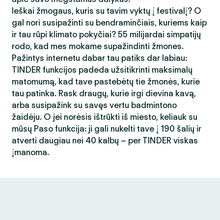
Ieškai žmogaus, kuris su tavim vyktų į festivalį? O
gal nori susipažinti su bendraminčiais, kuriems kaip
ir tau rūpi klimato pokyčiai? 55 milijardai simpatijų
rodo, kad mes mokame supažindinti žmones.
Pažintys internetu dabar tau patiks dar labiau:
TINDER funkcijos padeda užsitikrinti maksimalų
matomumą, kad tave pastebėtų tie žmonės, kurie
tau patinka. Rask draugų, kurie irgi dievina kavą,
arba susipažink su savęs vertu badmintono
žaidėju. O jei norėsis ištrūkti iš miesto, keliauk su
mūsų Paso funkcija: ji gali nukelti tave į 190 šalių ir
atverti daugiau nei 40 kalbų – per TINDER viskas
įmanoma.