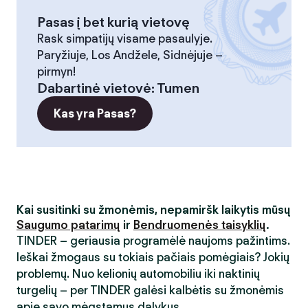
Pasas į bet kurią vietovę
Rask simpatijų visame pasaulyje.
Paryžiuje, Los Andžele, Sidnėjuje –
pirmyn!
Dabartinė vietovė
:
Tumen
Kas yra Pasas?
Kai susitinki su žmonėmis, nepamiršk laikytis mūsų
Saugumo patarimų
ir
Bendruomenės taisyklių
.
TINDER – geriausia programėlė naujoms pažintims.
Ieškai žmogaus su tokiais pačiais pomėgiais? Jokių
problemų. Nuo kelionių automobiliu iki naktinių
turgelių – per TINDER galėsi kalbėtis su žmonėmis
apie savo mėgstamus dalykus.