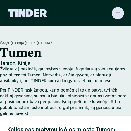
T
I
N
D
E
Šalys
Kinija
Jilin
Tumen
R
Tumen
p
a
g
Tumen, Kinija
r
Žvilgtelk į pažinčių galimybes vienoje iš geriausių vietų naujoms
i
pažintims: tai Tumen. Nesvarbu, ar čia gyveni, ar planuoji
n
apsilankyti, per TINDER surasi daugybę vietinių netoliese.
d
Per TINDER rask žmogų, kurio pomėgiai tokie patys, tyrinėk
i
naktinį gyvenimą su nauju bičiuliu, atsigaivink gėrimu vietos bare
n
ar pasimėgauk kava per pasimatymą gretimoje kavinėje. Arba
i
pabūk turistu mieste ir atrask, o gal prisimink, ką geriausio čia
s
galima nuveikti.
Kelios pasimatymų idėjos mieste Tumen: