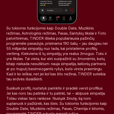
Su tokiomis funkcijomis kaip Double Date, Muzikinis
režimas, Astrologinis režimas, Pasas, Santykių tikslai ir Foto
patvirtinimas, TINDER išlieka populiariausia pažinčių
programėle pasaulyje, prieinama 190 šalių – jau daugiau nei
55 milijardai simpatijų nuo tada, kai pristatėme profilių
vertimą. Kiekviena iš tų simpatijų yra realus žmogus. Toks ir
yra tikslas. Tai vieta, kur eini susipažinti su žmonėmis, kurių
kitaip niekada nesutiktum: nauja simpatija, kelionių partneris
ar po truputį besimezgantis ryšys, kuris virsta prasmingu.
Kad ir ko ieškai, net jei kol kas šito nežinai, TINDER suteikia
tau erdvės išsiaiškinti.
Susikurk profilį, nustatyk parinktis ir pradėk versti profilius.
Jei kas nors tau patinka ir tu patinki, tai – abipusė simpatija.
Toliau viskas tavo rankose. Nusiųsk žinutę, ką nors
suplanuok ir pažiūrėk, kas išeis. Su tokiomis funkcijomis kaip
Double Date, Muzikinis režimas, Pasas, Chemija ir kitomis,
programėlė TINDER sukurta megzti ryšius: