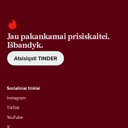
Jau pakankamai prisiskaitei.
Išbandyk.
Atsisiųsti TINDER
Socialiniai tinklai
Instagram
TikTok
YouTube
X