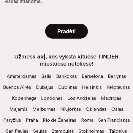
viskas įmanoma.
Pradėti
Užmesk akį, kas vyksta kituose TINDER
miestuose netoliese!
Amsterdamas
Balis
Bankokas
Barselona
Berlynas
Buenos Airės
Dubajus
Dublinas
Helsinkis
Keiptaunas
Kopenhaga
Londonas
Los Andželas
Madridas
Majamis
Melburnas
Niujorkas
Oklendas
Oslas
Paryžius
Praha
Rio de Žaneiras
Roma
San Franciskas
San Paulas
Seulas
Stambulas
Stokholmas
Taipėjus