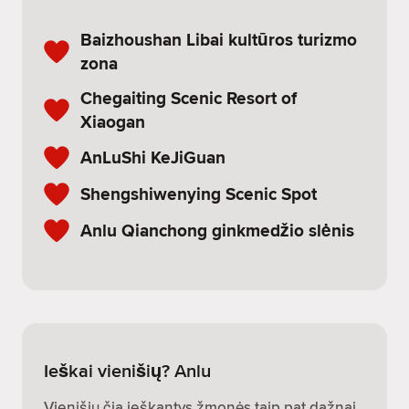
Baizhoushan Libai kultūros turizmo
zona
Chegaiting Scenic Resort of
Xiaogan
AnLuShi KeJiGuan
Shengshiwenying Scenic Spot
Anlu Qianchong ginkmedžio slėnis
Ieškai vienišių? Anlu
Vienišių čia ieškantys žmonės taip pat dažnai