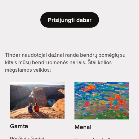
Prisijungti dabar
Tinder naudotojai dažnai randa bendrų pomėgių su
kitais mūsų bendruomenės nariais. Štai kelios
mėgstamos veiklos:
Gamta
Menai
Pėsčiųjų žygiai,