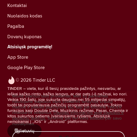
Kontaktai
Nuolaidos kodas
Pagalba
Dovanų kuponas
Atsisiųsk programėlę!
App Store
Google Play Store
© 2026 Tinder LLC
TINDER – vieta, kur iš tiesų prasideda pažintys, nesvarbu, ar
ieškai kažko rimto, kažko lengvo, ar dar pats (-i) nežinai, ko nori.
Mums svarbus tavo privatumas. Mes su partneriais
Veikia 190 šalių, joje sukurta daugiau nei 55 milijardai simpatijų,
naudojame slapukus savo svetainės lankytojų srautui
todėl tai populiariausia pažinčių programėlė pasaulyje. Tokios
matuoti ir pateikti pasiūlymus tau, taip pat tobulinti TINDER
funkcijos kaip Double Date, Muzikinis režimas, Pasas, Chemija ir
rinkodaros veiksmus.
Daugiau informacijos apie slapukus ir
kitos sukurtos patiems įvairiausiems ryšiams. Atsisiųsk
paslaugų teikėjus.
Sutikimą gali bet kada atšaukti per savo
nemokamai į „iOS“ ir „Android“ platformas.
nustatymus.
lietuvių