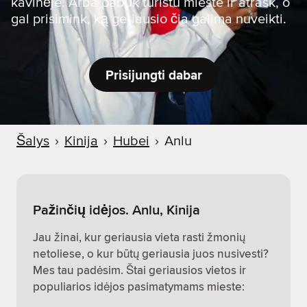
kavinėje. Arba pabūk turistu mieste ir atrask, o
gal prisimink, ką geriausio čia galima nuveikti.
Prisijungti dabar
Šalys
›
Kinija
›
Hubei
›
Anlu
Pažinčių idėjos. Anlu, Kinija
Jau žinai, kur geriausia vieta rasti žmonių
netoliese, o kur būtų geriausia juos nusivesti?
Mes tau padėsim. Štai geriausios vietos ir
populiarios idėjos pasimatymams mieste: