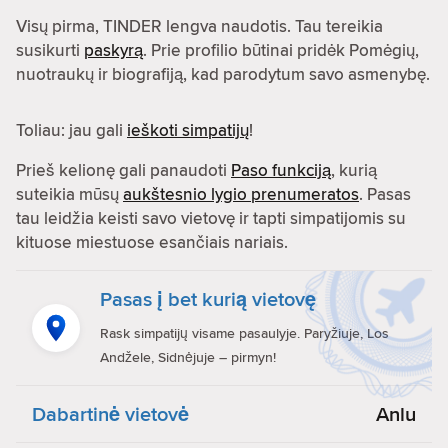
Visų pirma, TINDER lengva naudotis. Tau tereikia
susikurti
paskyrą
. Prie profilio būtinai pridėk Pomėgių,
nuotraukų ir biografiją, kad parodytum savo asmenybę.
Toliau: jau gali
ieškoti simpatijų
!
Prieš kelionę gali panaudoti
Paso funkciją
, kurią
suteikia mūsų
aukštesnio lygio prenumeratos
. Pasas
tau leidžia keisti savo vietovę ir tapti simpatijomis su
kituose miestuose esančiais nariais.
Pasas į bet kurią vietovę
Rask simpatijų visame pasaulyje. Paryžiuje, Los
Andžele, Sidnėjuje – pirmyn!
Dabartinė vietovė
Anlu