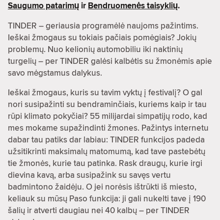
Saugumo patarimų
ir
Bendruomenės taisyklių
.
TINDER – geriausia programėlė naujoms pažintims.
Ieškai žmogaus su tokiais pačiais pomėgiais? Jokių
problemų. Nuo kelionių automobiliu iki naktinių
turgelių – per TINDER galėsi kalbėtis su žmonėmis apie
savo mėgstamus dalykus.
Ieškai žmogaus, kuris su tavim vyktų į festivalį? O gal
nori susipažinti su bendraminčiais, kuriems kaip ir tau
rūpi klimato pokyčiai? 55 milijardai simpatijų rodo, kad
mes mokame supažindinti žmones. Pažintys internetu
dabar tau patiks dar labiau: TINDER funkcijos padeda
užsitikrinti maksimalų matomumą, kad tave pastebėtų
tie žmonės, kurie tau patinka. Rask draugų, kurie irgi
dievina kavą, arba susipažink su savęs vertu
badmintono žaidėju. O jei norėsis ištrūkti iš miesto,
keliauk su mūsų Paso funkcija: ji gali nukelti tave į 190
šalių ir atverti daugiau nei 40 kalbų – per TINDER