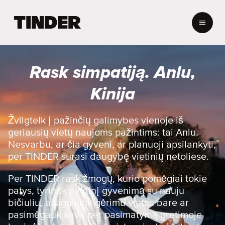
T
I
N
D
E
Rask simpatiją. Anlu,
R
p
Kinija
a
g
r
Žvilgtelk į pažinčių galimybes vienoje iš
i
geriausių vietų naujoms pažintims: tai Anlu.
n
Nesvarbu, ar čia gyveni, ar planuoji apsilankyti,
d
per TINDER surasi daugybę vietinių netoliese.
i
n
Per TINDER rask žmogų, kurio pomėgiai tokie
i
s
patys, tyrinėk naktinį gyvenimą su nauju
bičiuliu, atsigaivink gėrimu vietos bare ar
pasimėgauk kava per pasimatymą gretimoje