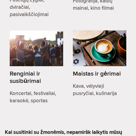
Fotografija, kalbų
dviračiai,
mainai, kino filmai
pasivaikščiojimai
Renginiai ir
Maistas ir gėrimai
susibūrimai
Kava, vėlyvieji
Koncertai, festivaliai,
pusryčiai, kulinarija
karaokė, sportas
Kai susitinki su žmonėmis, nepamiršk laikytis mūsų