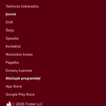
Techninis tinklaraštis
Įmonė
DUK
Šalys
Spaudai
Kontaktai
Nuolaidos kodas
Pagalba
Dovanų kuponas
Atsisiųsk programėlę!
App Store
Google Play Store
© 2026 Tinder LLC