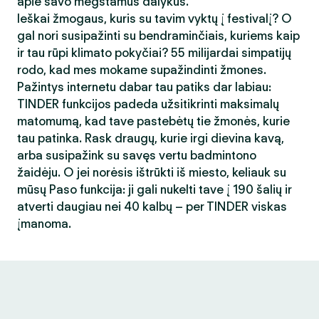
apie savo mėgstamus dalykus.
Ieškai žmogaus, kuris su tavim vyktų į festivalį? O
gal nori susipažinti su bendraminčiais, kuriems kaip
ir tau rūpi klimato pokyčiai? 55 milijardai simpatijų
rodo, kad mes mokame supažindinti žmones.
Pažintys internetu dabar tau patiks dar labiau:
TINDER funkcijos padeda užsitikrinti maksimalų
matomumą, kad tave pastebėtų tie žmonės, kurie
tau patinka. Rask draugų, kurie irgi dievina kavą,
arba susipažink su savęs vertu badmintono
žaidėju. O jei norėsis ištrūkti iš miesto, keliauk su
mūsų Paso funkcija: ji gali nukelti tave į 190 šalių ir
atverti daugiau nei 40 kalbų – per TINDER viskas
įmanoma.