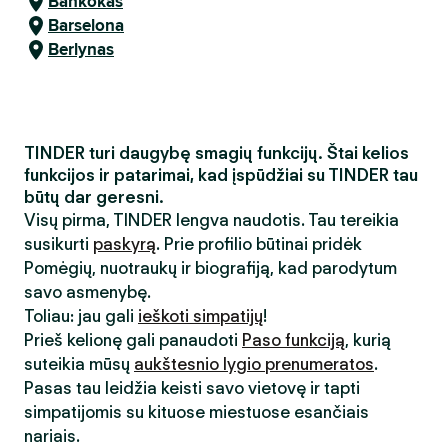
Bankokas
Barselona
Berlynas
TINDER turi daugybę smagių funkcijų. Štai kelios
funkcijos ir patarimai, kad įspūdžiai su TINDER tau
būtų dar geresni.
Visų pirma, TINDER lengva naudotis. Tau tereikia
susikurti
paskyrą
. Prie profilio būtinai pridėk
Pomėgių, nuotraukų ir biografiją, kad parodytum
savo asmenybę.
Toliau: jau gali
ieškoti simpatijų
!
Prieš kelionę gali panaudoti
Paso funkciją
, kurią
suteikia mūsų
aukštesnio lygio prenumeratos
.
Pasas tau leidžia keisti savo vietovę ir tapti
simpatijomis su kituose miestuose esančiais
nariais.