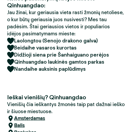
Qinhuangdao:
Jau žinai, kur geriausia vieta rasti žmonių netoliese,
o kur būtų geriausia juos nusivesti? Mes tau
padėsim. Štai geriausios vietos ir populiarios
idėjos pasimatymams mieste:
Laolongtou (Senojo drakono galva)
Beidaihe vasaros kurortas
Didžioji siena prie Šanhaiguano perėjos
Qinhuangdao laukinės gamtos parkas
Nandaihe auksinis paplūdimys
Ieškai vienišių? Qinhuangdao
Vienišių čia ieškantys žmonės taip pat dažnai ieško
ir šiuose miestuose.
Amsterdamas
Balis