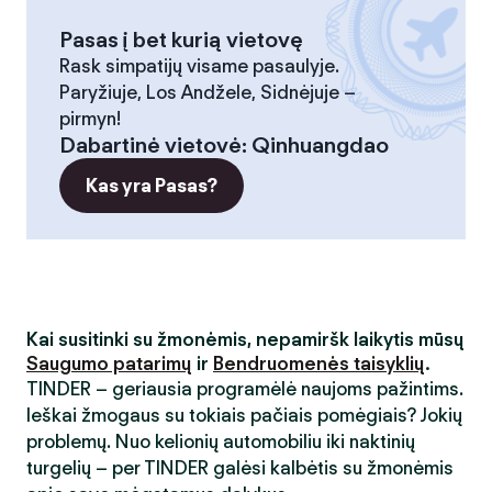
Pasas į bet kurią vietovę
Rask simpatijų visame pasaulyje.
Paryžiuje, Los Andžele, Sidnėjuje –
pirmyn!
Dabartinė vietovė
:
Qinhuangdao
Kas yra Pasas?
Kai susitinki su žmonėmis, nepamiršk laikytis mūsų
Saugumo patarimų
ir
Bendruomenės taisyklių
.
TINDER – geriausia programėlė naujoms pažintims.
Ieškai žmogaus su tokiais pačiais pomėgiais? Jokių
problemų. Nuo kelionių automobiliu iki naktinių
turgelių – per TINDER galėsi kalbėtis su žmonėmis