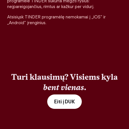
programėlė TINDER sukurta megzti ryšius:
neįpareigojančius, rimtus ar kažkur per vidurį.
Atsisiųsk TINDER programėlę nemokamai į „iOS“ ir
„Android“ įrenginius.
Turi klausimų? Visiems kyla
bent vienas
.
Eiti į DUK