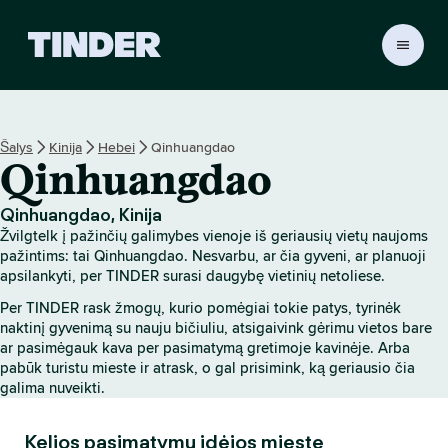
T
I
N
D
E
Šalys
Kinija
Hebei
Qinhuangdao
R
Qinhuangdao
p
a
g
Qinhuangdao, Kinija
r
Žvilgtelk į pažinčių galimybes vienoje iš geriausių vietų naujoms
i
pažintims: tai Qinhuangdao. Nesvarbu, ar čia gyveni, ar planuoji
n
apsilankyti, per TINDER surasi daugybę vietinių netoliese.
d
Per TINDER rask žmogų, kurio pomėgiai tokie patys, tyrinėk
i
naktinį gyvenimą su nauju bičiuliu, atsigaivink gėrimu vietos bare
n
ar pasimėgauk kava per pasimatymą gretimoje kavinėje. Arba
i
pabūk turistu mieste ir atrask, o gal prisimink, ką geriausio čia
s
galima nuveikti.
Kelios pasimatymų idėjos mieste