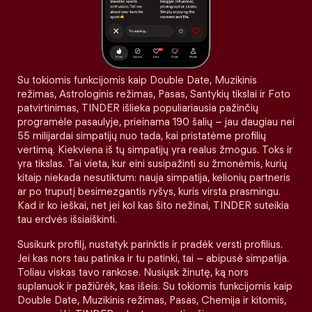
Su tokiomis funkcijomis kaip Double Date, Muzikinis
režimas, Astrologinis režimas, Pasas, Santykių tikslai ir Foto
patvirtinimas, TINDER išlieka populiariausia pažinčių
programėle pasaulyje, prieinama 190 šalių – jau daugiau nei
55 milijardai simpatijų nuo tada, kai pristatėme profilių
vertimą. Kiekviena iš tų simpatijų yra realus žmogus. Toks ir
yra tikslas. Tai vieta, kur eini susipažinti su žmonėmis, kurių
kitaip niekada nesutiktum: nauja simpatija, kelionių partneris
ar po truputį besimezgantis ryšys, kuris virsta prasmingu.
Kad ir ko ieškai, net jei kol kas šito nežinai, TINDER suteikia
tau erdvės išsiaiškinti.
Susikurk profilį, nustatyk parinktis ir pradėk versti profilius.
Jei kas nors tau patinka ir tu patinki, tai – abipusė simpatija.
Toliau viskas tavo rankose. Nusiųsk žinutę, ką nors
suplanuok ir pažiūrėk, kas išeis. Su tokiomis funkcijomis kaip
Double Date, Muzikinis režimas, Pasas, Chemija ir kitomis,