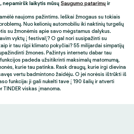
s, nepamiršk laikytis mūsų
Saugumo patarimų
ir
amėlė naujoms pažintims. Ieškai žmogaus su tokiais
roblemų. Nuo kelionių automobiliu iki naktinių turgelių
ėtis su žmonėmis apie savo mėgstamus dalykus.
avim vyktų į festivalį? O gal nori susipažinti su
ip ir tau rūpi klimato pokyčiai? 55 milijardai simpatijų
ažindinti žmones. Pažintys internetu dabar tau
 funkcijos padeda užsitikrinti maksimalų matomumą,
nės, kurie tau patinka. Rask draugų, kurie irgi dievina
avęs vertu badmintono žaidėju. O jei norėsis ištrūkti iš
 funkcija: ji gali nukelti tave į 190 šalių ir atverti
er TINDER viskas įmanoma.