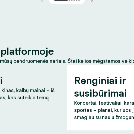
platformoje
 mūsų bendruomenės nariais. Štai kelios mėgstamos veikl
i
Renginiai ir
susibūrimai
 kinas, kalbų mainai – iš
as, kas suteikia temą
Koncertai, festivaliai, kar
sportas – planai, kuriuos 
smagiau su nauju žmogum