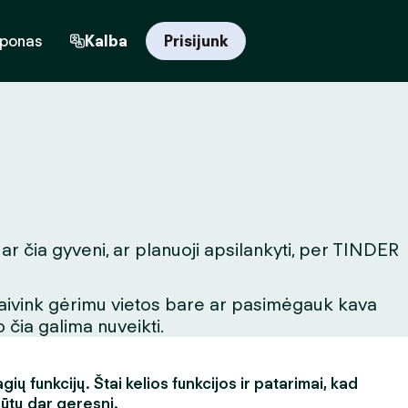
uponas
Kalba
Prisijunk
ar čia gyveni, ar planuoji apsilankyti, per TINDER
igaivink gėrimu vietos bare ar pasimėgauk kava
 čia galima nuveikti.
ų funkcijų. Štai kelios funkcijos ir patarimai, kad
būtų dar geresni.