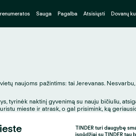
renumeratos
Sauga
Pagalba
Atsisiųsti
Dovanų k
 vietų naujoms pažintims: tai Jerevanas. Nesvarbu, 
, tyrinėk naktinį gyvenimą su nauju bičiuliu, ats
stu mieste ir atrask, o gal prisimink, ką geriausio
ieste
TINDER turi daugybę smagi
įspūdžiai su TINDER tau 