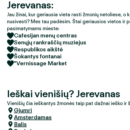
Jerevanas:
Jau žinai, kur geriausia vieta rasti žmonių netoliese, o 
nusivesti? Mes tau padėsim. Štai geriausios vietos ir p
pasimatymams mieste:
Cafesijan menų centras
Senųjų rankraščių muziejus
Respublikos aikštė
Šokantys fontanai
"Vernissage Market
Ieškai vienišių? Jerevanas
Vienišių čia ieškantys žmonės taip pat dažnai ieško ir
Gjumri
Amsterdamas
Balis