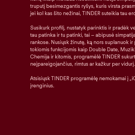
truputį besimezgantis ryšys, kuris virsta prasm
jei kol kas šito nežinai, TINDER suteikia tau erd
Susikurk profilį, nustatyk parinktis ir pradėk ver
tau patinka ir tu patinki, tai – abipusė simpatij
rankose. Nusiųsk žinutę, ką nors suplanuok ir 
tokiomis funkcijomis kaip Double Date, Muziki
Chemija ir kitomis, programėlė TINDER sukurt
neįpareigojančius, rimtus ar kažkur per vidurį.
Atsisiųsk TINDER programėlę nemokamai į „iO
įrenginius.