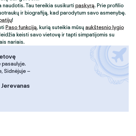
 naudotis. Tau tereikia susikurti
paskyrą
. Prie profilio
uotraukų ir biografiją, kad parodytum savo asmenybę.
patijų
!
oti
Paso funkciją
, kurią suteikia mūsų
aukštesnio lygio
leidžia keisti savo vietovę ir tapti simpatijomis su
is nariais.
ietovę
 pasaulyje.
, Sidnėjuje –
:
Jerevanas