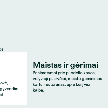
os:
Maistas ir gėrimai
Pasimatymai prie puodelio kavos,
vėlyvieji pusryčiai, maisto gaminimas
aokė,
kartu, restoranas, apie kurį visi
įgyvendinti
kalba.
i!