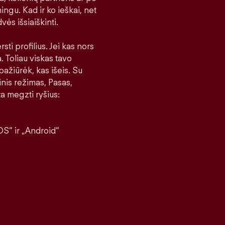
ingu. Kad ir ko ieškai, net
vės išsiaiškinti.
sti profilius. Jei kas nors
a. Toliau viskas tavo
pažiūrėk, kas išeis. Su
nis režimas, Pasas,
a megzti ryšius:
S“ ir „Android“