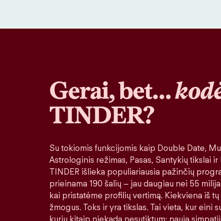
Gerai, bet…
kodė
TINDER?
Su tokiomis funkcijomis kaip Double Date, Muz
Astrologinis režimas, Pasas, Santykių tikslai ir
TINDER išlieka populiariausia pažinčių progr
prieinama 190 šalių – jau daugiau nei 55 milija
kai pristatėme profilių vertimą. Kiekviena iš tų
žmogus. Toks ir yra tikslas. Tai vieta, kur eini
kurių kitaip niekada nesutiktum: nauja simpatij