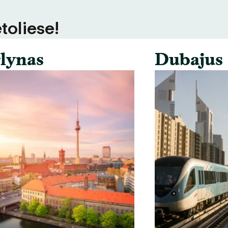
toliese!
lynas
Dubajus