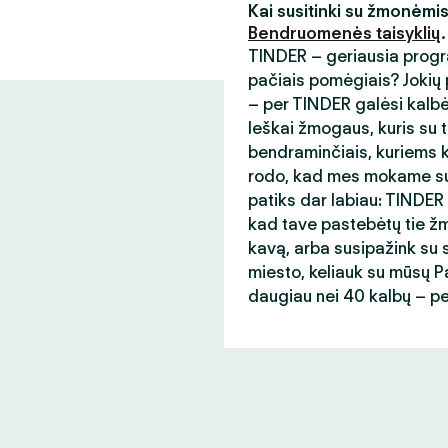
Kai susitinki su žmonėmi
Bendruomenės taisyklių
.
TINDER – geriausia progr
pačiais pomėgiais? Jokių p
– per TINDER galėsi kalb
Ieškai žmogaus, kuris su t
bendraminčiais, kuriems ka
rodo, kad mes mokame sup
patiks dar labiau: TINDER
kad tave pastebėtų tie žmo
kavą, arba susipažink su s
miesto, keliauk su mūsų Paso
daugiau nei 40 kalbų – p