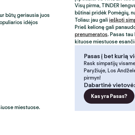
Visų pirma, TINDER lengva
būtinai pridėk Pomėgių, n
kur būtų geriausia juos
Toliau: jau gali
ieškoti sim
opuliarios idėjos
Prieš kelionę gali panaud
prenumeratos
. Pasas tau 
kituose miestuose esančia
Pasas į bet kurią v
Rask simpatijų visame
Paryžiuje, Los Andžele
pirmyn!
Dabartinė vietovė
Kas yra Pasas?
 šiuose miestuose.