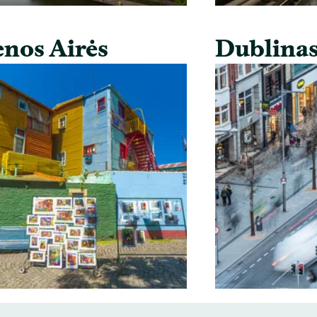
nos Airės
Dublina