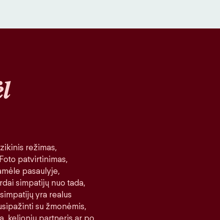
l
ikinis režimas,
 Foto patvirtinimas,
amėle pasaulyje,
rdai simpatijų nuo tada,
 simpatijų yra realus
 susipažinti su žmonėmis,
a, kelionių partneris ar po