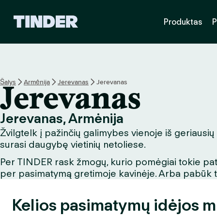
T
Produktas
P
I
N
D
E
R
p
Šalys
Armėnija
Jerevanas
Jerevanas
Jerevanas
a
g
r
Jerevanas, Armėnija
i
Žvilgtelk į pažinčių galimybes vienoje iš geriausių
n
d
surasi daugybę vietinių netoliese.
i
Per TINDER rask žmogų, kurio pomėgiai tokie patys
n
per pasimatymą gretimoje kavinėje. Arba pabūk turi
i
s
Kelios pasimatymų idėjos m