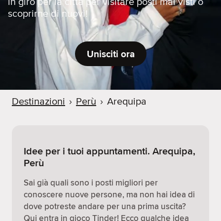
in giro per la città per visitare posti mai visti o
scoprirne di nuovi!
Unisciti ora
Destinazioni
›
Perù
›
Arequipa
Idee per i tuoi appuntamenti. Arequipa,
Perù
Sai già quali sono i posti migliori per
conoscere nuove persone, ma non hai idea di
dove potreste andare per una prima uscita?
Qui entra in gioco Tinder! Ecco qualche idea