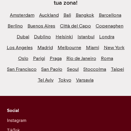
tua zona!
Amsterdam
Auckland
Bali
Bangkok
Barcellona
Berlino
Buenos Aires
Città del Capo
Copenaghen
Dubai
Dublino
Helsinki
Istanbul
Londra
Los Angeles
Madrid
Melbourne
Miami
New York
Oslo
Parigi
Praga
Rio de Janeiro
Roma
San Francisco
San Paolo
Seoul
Stoccolma
Taipei
Tel Aviv
Tokyo
Varsavia
Social
Instagram
TikTok