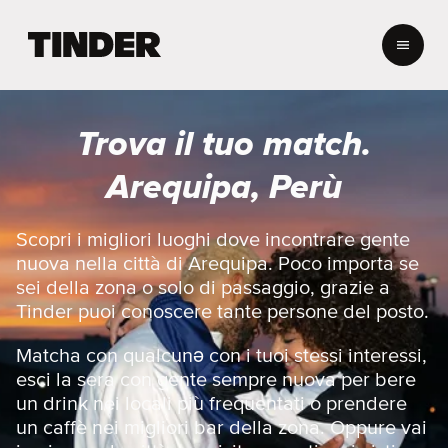
H
o
m
e
d
Trova il tuo match.
i
T
Arequipa, Perù
i
n
d
Scopri i migliori luoghi dove incontrare gente
e
nuova nella città di Arequipa. Poco importa se
r
sei della zona o solo di passaggio, grazie a
Tinder puoi conoscere tante persone del posto.
Matcha con qualcunə con i tuoi stessi interessi,
esci la sera con gente sempre nuova per bere
un drink nei locali più frequentati o prendere
un caffè nei migliori bar della zona. Oppure vai