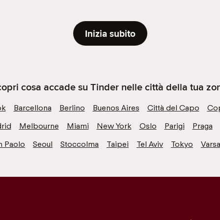
Inizia subito
opri cosa accade su Tinder nelle città della tua zo
ok
Barcellona
Berlino
Buenos Aires
Città del Capo
Co
rid
Melbourne
Miami
New York
Oslo
Parigi
Praga
n Paolo
Seoul
Stoccolma
Taipei
Tel Aviv
Tokyo
Varsa