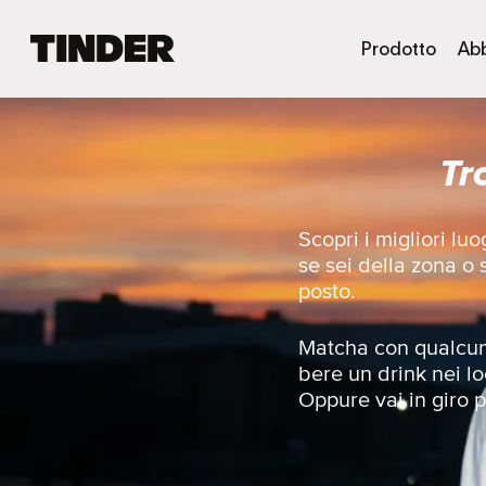
H
Prodotto
Ab
o
m
e
d
Tr
i
T
i
n
Scopri i migliori l
d
se sei della zona o
e
posto.
r
Matcha con qualcunə
bere un drink nei lo
Oppure vai in giro pe