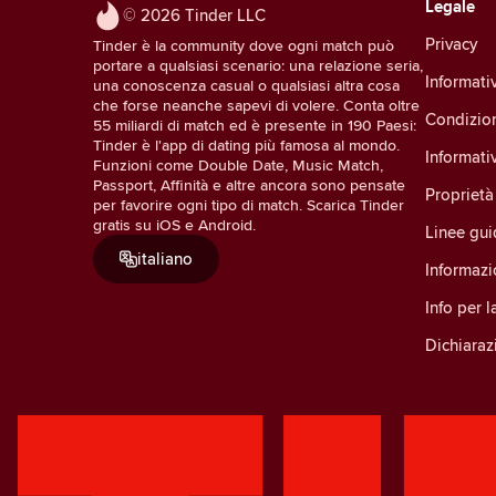
Legale
© 2026 Tinder LLC
Privacy
Tinder è la community dove ogni match può
portare a qualsiasi scenario: una relazione seria,
Informativ
una conoscenza casual o qualsiasi altra cosa
che forse neanche sapevi di volere. Conta oltre
Condizio
55 miliardi di match ed è presente in 190 Paesi:
Tinder è l'app di dating più famosa al mondo.
Informati
Funzioni come Double Date, Music Match,
Passport, Affinità e altre ancora sono pensate
Proprietà 
per favorire ogni tipo di match. Scarica Tinder
gratis su iOS e Android.
Linee gu
italiano
Informazi
Info per 
Dichiarazi