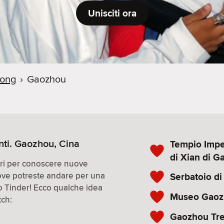
Unisciti ora
ong
›
Gaozhou
nti. Gaozhou, Cina
Tempio Impe
di Xian di 
iori per conoscere nuove
ove potreste andare per una
Serbatoio d
co Tinder! Ecco qualche idea
Museo Gaoz
tch:
Gaozhou Tr