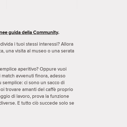
inee guida della Community
.
ida i tuoi stessi interessi? Allora
ca, una visita al museo o una serata
semplice aperitivo? Oppure vuoi
di match avvenuti finora, adesso
ù semplice: ci sono un sacco di
uoi trovare amanti del caffè proprio
gio di lavoro, prova la funzione
diverse. E tutto ciò succede solo se