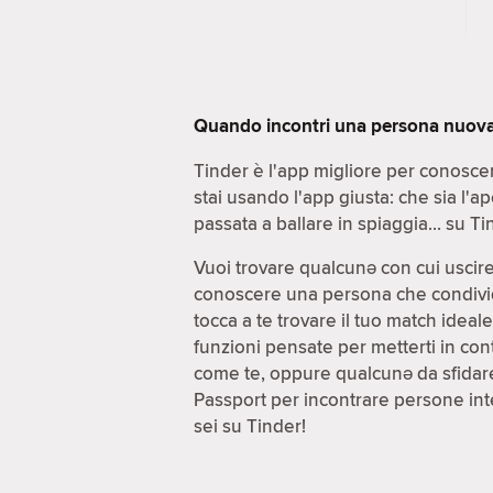
Quando incontri una persona nuova, 
Tinder è l'app migliore per conoscer
stai usando l'app giusta: che sia l'a
passata a ballare in spiaggia… su Tin
Vuoi trovare qualcunə con cui uscir
conoscere una persona che condivida d
tocca a te trovare il tuo match idea
funzioni pensate per metterti in cont
come te, oppure qualcunə da sfidare
Passport per incontrare persone inte
sei su Tinder!