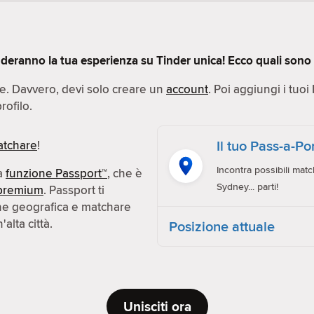
deranno la tua esperienza su Tinder unica! Ecco quali sono q
ce. Davvero, devi solo creare un
account
. Poi aggiungi i tuoi
rofilo.
Il tuo Pass-a-P
tchare
!
Incontra possibili matc
la
funzione Passport™
, che è
Sydney... parti!
premium
. Passport ti
one geografica e matchare
alta città.
Posizione attuale
Unisciti ora