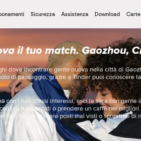
bonamenti
Sicurezza
Assistenza
Download
Carte
ova il tuo match. Gaozhou, C
uoghi dove incontrare gente nuova nella città di Gao
 solo di passaggio, grazie a Tinder puoi conoscere t
 con i tuoi stessi interessi, esci la sera con gent
cali più frequentati o prendere un caffè nei migliori
r la città per visitare posti mai visti o scoprirne di 