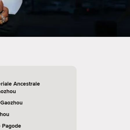
riale Ancestrale
Gaozhou
i Gaozhou
hou
e Pagode