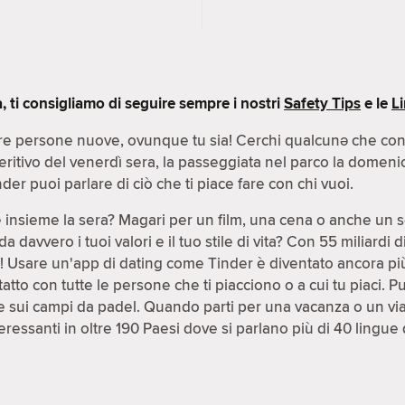
ti consigliamo di seguire sempre i nostri
Safety Tips
e le
L
e persone nuove, ovunque tu sia! Cerchi qualcunə che condiv
peritivo del venerdì sera, la passeggiata nel parco la domeni
der puoi parlare di ciò che ti piace fare con chi vuoi.
e insieme la sera? Magari per un film, una cena o anche un 
avvero i tuoi valori e il tuo stile di vita? Con 55 miliardi 
le! Usare un'app di dating come Tinder è diventato ancora pi
atto con tutte le persone che ti piacciono o a cui tu piaci. P
 sui campi da padel. Quando parti per una vacanza o un viag
ressanti in oltre 190 Paesi dove si parlano più di 40 lingue 