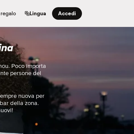
 regalo
Lingua
Accedi
ina
zhou. Poco importa
ante persone del
e sempre nuova per
 bar della zona.
nuovi!