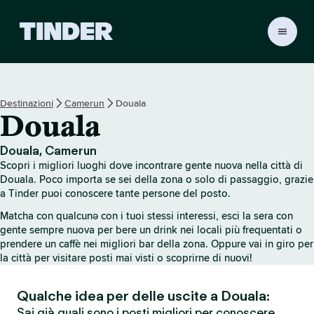
H
o
m
e
d
Destinazioni
Camerun
Douala
i
Douala
T
i
n
Douala, Camerun
d
Scopri i migliori luoghi dove incontrare gente nuova nella città di
e
Douala. Poco importa se sei della zona o solo di passaggio, grazie
r
a Tinder puoi conoscere tante persone del posto.
Matcha con qualcunə con i tuoi stessi interessi, esci la sera con
gente sempre nuova per bere un drink nei locali più frequentati o
prendere un caffè nei migliori bar della zona. Oppure vai in giro per
la città per visitare posti mai visti o scoprirne di nuovi!
Qualche idea per delle uscite a Douala:
Sai già quali sono i posti migliori per conoscere