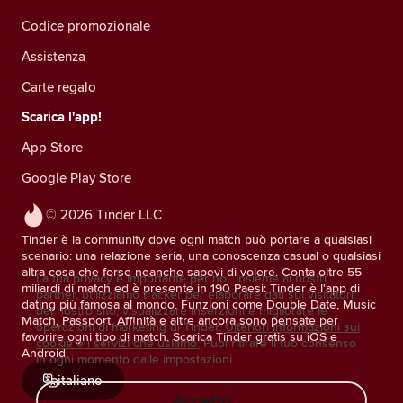
Codice promozionale
Assistenza
Carte regalo
Scarica l'app!
App Store
Google Play Store
© 2026 Tinder LLC
Tinder è la community dove ogni match può portare a qualsiasi
scenario: una relazione seria, una conoscenza casual o qualsiasi
altra cosa che forse neanche sapevi di volere. Conta oltre 55
La tua privacy è importante per noi. Insieme ai nostri
miliardi di match ed è presente in 190 Paesi: Tinder è l'app di
partner, utilizziamo tracker per elaborare dati sui visitatori
dating più famosa al mondo. Funzioni come Double Date, Music
del nostro sito, visualizzare inserzioni e migliorare le
Match, Passport, Affinità e altre ancora sono pensate per
operazioni di marketing di Tinder.
Ulteriori informazioni sui
favorire ogni tipo di match. Scarica Tinder gratis su iOS e
cookie e i servizi che usiamo.
Puoi ritirare il tuo consenso
Android.
in ogni momento dalle impostazioni.
italiano
Accetto