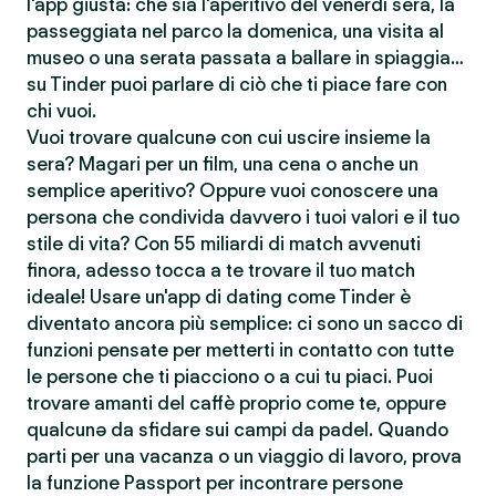
l'app giusta: che sia l'aperitivo del venerdì sera, la
passeggiata nel parco la domenica, una visita al
museo o una serata passata a ballare in spiaggia…
su Tinder puoi parlare di ciò che ti piace fare con
chi vuoi.
Vuoi trovare qualcunə con cui uscire insieme la
sera? Magari per un film, una cena o anche un
semplice aperitivo? Oppure vuoi conoscere una
persona che condivida davvero i tuoi valori e il tuo
stile di vita? Con 55 miliardi di match avvenuti
finora, adesso tocca a te trovare il tuo match
ideale! Usare un'app di dating come Tinder è
diventato ancora più semplice: ci sono un sacco di
funzioni pensate per metterti in contatto con tutte
le persone che ti piacciono o a cui tu piaci. Puoi
trovare amanti del caffè proprio come te, oppure
qualcunə da sfidare sui campi da padel. Quando
parti per una vacanza o un viaggio di lavoro, prova
la funzione Passport per incontrare persone