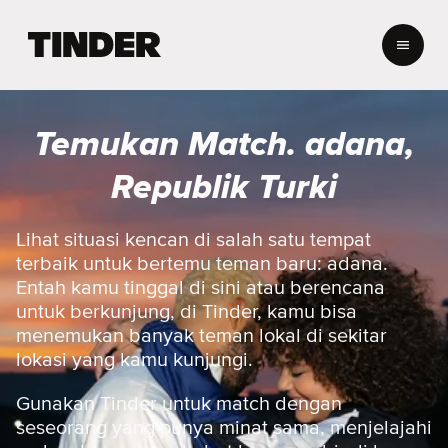
B
e
r
a
n
Temukan Match. adana,
d
a
Republik Turki
T
i
n
Lihat situasi kencan di salah satu tempat
d
terbaik untuk bertemu teman baru: adana.
e
Entah kamu tinggal di sini atau berencana
r
untuk berkunjung, di Tinder, kamu bisa
menemukan banyak teman lokal di sekitar
lokasi yang kamu kunjungi.
Gunakan Tinder untuk match dengan
seseorang yang punya minat sama, menjelajahi