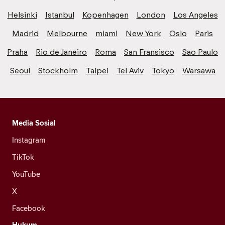
Helsinki
Istanbul
Kopenhagen
London
Los Angeles
Madrid
Melbourne
miami
New York
Oslo
Paris
Praha
Rio de Janeiro
Roma
San Fransisco
Sao Paulo
Seoul
Stockholm
Taipei
Tel Aviv
Tokyo
Warsawa
Media Sosial
Instagram
TikTok
YouTube
X
Facebook
Hukum