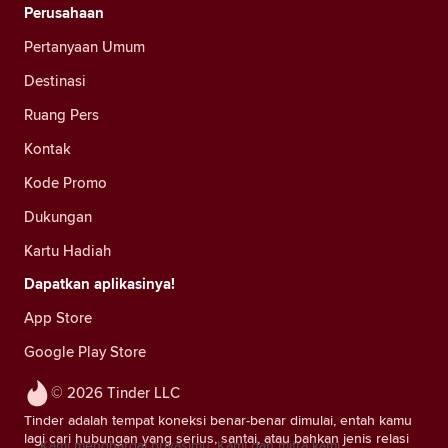
Perusahaan
Pertanyaan Umum
Destinasi
Ruang Pers
Kontak
Kode Promo
Dukungan
Kartu Hadiah
Dapatkan aplikasinya!
App Store
Google Play Store
© 2026 Tinder LLC
Tinder adalah tempat koneksi benar-benar dimulai, entah kamu
lagi cari hubungan yang serius, santai, atau bahkan jenis relasi
Kami menghargai privasimu. Kami dan mitra kami