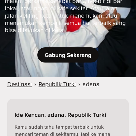
malam bersama sahabat baru, ngebir di bar
lokal, atau ngopi di kafe sekitar. Atau jalan-
jalan keliling kota untuk menemukan, atau
menemukan kembali, semua hal terbaik yang
bisa dilakukan di kota.
Gabung Sekarang
Destinasi
›
Republik Turki
›
adana
Ide Kencan. adana, Republik Turki
Kamu sudah tahu tempat terbaik untuk
mencari teman di sekitarmu, tapi ke mana