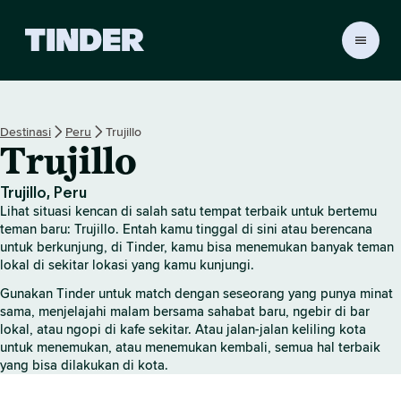
B
e
r
a
n
Destinasi
Peru
Trujillo
d
Trujillo
a
T
i
Trujillo, Peru
n
Lihat situasi kencan di salah satu tempat terbaik untuk bertemu
d
teman baru: Trujillo. Entah kamu tinggal di sini atau berencana
e
untuk berkunjung, di Tinder, kamu bisa menemukan banyak teman
lokal di sekitar lokasi yang kamu kunjungi.
r
Gunakan Tinder untuk match dengan seseorang yang punya minat
sama, menjelajahi malam bersama sahabat baru, ngebir di bar
lokal, atau ngopi di kafe sekitar. Atau jalan-jalan keliling kota
untuk menemukan, atau menemukan kembali, semua hal terbaik
yang bisa dilakukan di kota.