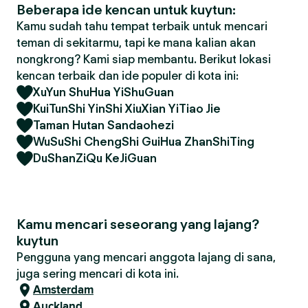
Beberapa ide kencan untuk kuytun:
Kamu sudah tahu tempat terbaik untuk mencari
teman di sekitarmu, tapi ke mana kalian akan
nongkrong? Kami siap membantu. Berikut lokasi
kencan terbaik dan ide populer di kota ini:
XuYun ShuHua YiShuGuan
KuiTunShi YinShi XiuXian YiTiao Jie
Taman Hutan Sandaohezi
WuSuShi ChengShi GuiHua ZhanShiTing
DuShanZiQu KeJiGuan
Kamu mencari seseorang yang lajang?
kuytun
Pengguna yang mencari anggota lajang di sana,
juga sering mencari di kota ini.
Amsterdam
Auckland