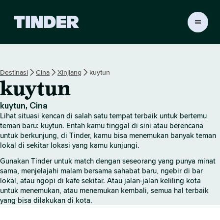
B
e
r
a
n
Destinasi
Cina
Xinjiang
kuytun
d
kuytun
a
T
i
kuytun, Cina
n
Lihat situasi kencan di salah satu tempat terbaik untuk bertemu
d
teman baru: kuytun. Entah kamu tinggal di sini atau berencana
e
untuk berkunjung, di Tinder, kamu bisa menemukan banyak teman
lokal di sekitar lokasi yang kamu kunjungi.
r
Gunakan Tinder untuk match dengan seseorang yang punya minat
sama, menjelajahi malam bersama sahabat baru, ngebir di bar
lokal, atau ngopi di kafe sekitar. Atau jalan-jalan keliling kota
untuk menemukan, atau menemukan kembali, semua hal terbaik
yang bisa dilakukan di kota.