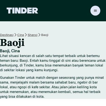
B
e
r
a
n
Destinasi
Cina
Shanxi
Baoji
d
Baoji
a
T
i
Baoji, Cina
n
Lihat situasi kencan di salah satu tempat terbaik untuk bertemu
d
teman baru: Baoji. Entah kamu tinggal di sini atau berencana untuk
e
berkunjung, di Tinder, kamu bisa menemukan banyak teman lokal
di sekitar lokasi yang kamu kunjungi.
r
Gunakan Tinder untuk match dengan seseorang yang punya minat
sama, menjelajahi malam bersama sahabat baru, ngebir di bar
lokal, atau ngopi di kafe sekitar. Atau jalan-jalan keliling kota
untuk menemukan, atau menemukan kembali, semua hal terbaik
yang bisa dilakukan di kota.