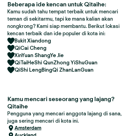
Beberapa ide kencan untuk Qitaihe:
Kamu sudah tahu tempat terbaik untuk mencari
teman di sekitarmu, tapi ke mana kalian akan
nongkrong? Kami siap membantu. Berikut lokasi
kencan terbaik dan ide populer di kota ini:
Bukit Xiandong
QiCai Cheng
XinYuan ShangYe Jie
QiTaiHeShi QunZhong YiShuGuan
QiShi LengBingQi ZhanLanGuan
Kamu mencari seseorang yang lajang?
Qitaihe
Pengguna yang mencari anggota lajang di sana,
juga sering mencari di kota ini.
Amsterdam
Auckland