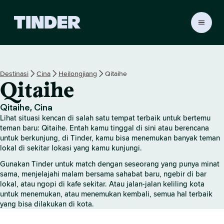
B
e
r
a
n
Destinasi
Cina
Heilongjiang
Qitaihe
d
Qitaihe
a
T
i
Qitaihe, Cina
n
Lihat situasi kencan di salah satu tempat terbaik untuk bertemu
d
teman baru: Qitaihe. Entah kamu tinggal di sini atau berencana
e
untuk berkunjung, di Tinder, kamu bisa menemukan banyak teman
lokal di sekitar lokasi yang kamu kunjungi.
r
Gunakan Tinder untuk match dengan seseorang yang punya minat
sama, menjelajahi malam bersama sahabat baru, ngebir di bar
lokal, atau ngopi di kafe sekitar. Atau jalan-jalan keliling kota
untuk menemukan, atau menemukan kembali, semua hal terbaik
yang bisa dilakukan di kota.