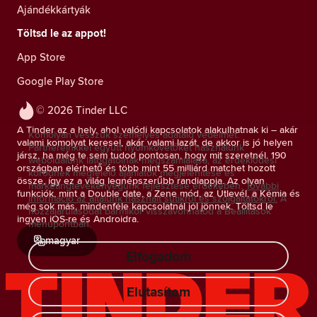
Ajándékkártyák
Töltsd le az appot!
App Store
Google Play Store
© 2026 Tinder LLC
A Tinder az a hely, ahol valódi kapcsolatok alakulhatnak ki – akár
Komolyan vesszük személyes adataid védelmét.
valami komolyat keresel, akár valami lazát, de akkor is jó helyen
Partnereinkkel együtt nyomkövetőket használunk
jársz, ha még te sem tudod pontosan, hogy mit szeretnél. 190
weboldalunk látogatóinak megszámlálása, az érdeklődési
országban elérhető és több mint 55 milliárd matchet hozott
körödnek megfelelő ajánlatok megjelenítése és
össze, így ez a világ legnépszerűbb randiappja. Az olyan
marketingtevékenyégünk fejlesztése érdekében.
További
funkciók, mint a Double date, a Zene mód, az Útlevél, a Kémia és
információ az általunk használt sütikről és szolgáltatókról.
A
még sok más, mindenféle kapcsolatnál jól jönnek. Töltsd le
hozzájárulásodat bármikor visszavonhatod a Beállítások
ingyen iOS-re és Androidra.
menüpontban.
magyar
Elfogadom
Elutasítom