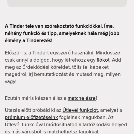
A Tinder tele van szórakoztató funkciókkal. Íme,
néhány funkció és tipp, amelyeknek hála még jobb
élmény a Tinderezés!
Először is: a Tindert egyszerű használni. Mindössze
csak annyi a dolgod, hogy létrehozz egy
fiókot
. Add
meg az Érdeklődési köreidet, tölts fel képeket
magadról, írj bemutatkozást és mutasd meg, milyen
vagy!
Ezután máris készen állsz a
matchelésre
!
Utazás előtt próbáld ki az
Útlevél funkciót
, amelyet a
prémium előfizetéseink
foglalnak magukban. Az
Útlevél funkcióval módosíthatod a tartózkodási helyed
és más városból is matchelhetsz tagokkal.