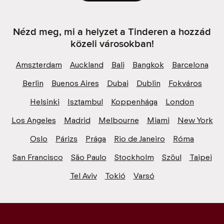
Nézd meg, mi a helyzet a Tinderen a hozzád
közeli városokban!
Amszterdam
Auckland
Bali
Bangkok
Barcelona
Berlin
Buenos Aires
Dubai
Dublin
Fokváros
Helsinki
Isztambul
Koppenhága
London
Los Angeles
Madrid
Melbourne
Miami
New York
Oslo
Párizs
Prága
Rio de Janeiro
Róma
San Francisco
São Paulo
Stockholm
Szöul
Taipei
Tel Aviv
Tokió
Varsó