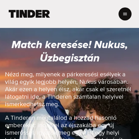
T
i
n
d
e
Match keresése! Nukus,
r
K
Üzbegisztán
e
z
d
Nézd meg, milyenek a párkeresési esélyek a
ő
világ egyik legjobb helyén, Nukus városában.
o
Akár ezen a helyen élsz, akár csak el szeretnél
l
látogatni ide, a Tinderen számtalan helyivel
d
ismerkedhetsz meg.
a
l
A Tinderen megtalálod a hozzád hasonló
embereket: indulj el az éjszakába egy új
ismerőssel, igyatok meg egy italt egy helyi