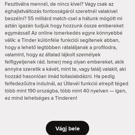
Fesztiválra mennél, de nincs kivel? Vagy csak az
éghajlatváltozás fontosságáról szeretnél valakivel
beszélni? 55 milliárd match-csel a hátunk mögött mi
aztán igazán tudjuk hogy hozzunk össze embereket
egymással! Az online ismerkedés egyre könnyebbé
válik: a Tinder különféle funkciói segítenek abban,
hogy a lehető legtöbben rátaláljanak a profilodra,
valamint, hogy az általad lájkolt személyek
felfigyeljenek rád. Ismerj meg olyan embereket, akik
annyira szeretik a kávét, mint te, vagy találj valakit, aki
hozzád hasonlóan imád tollaslabdázni. Ha pedig
felfedezőútra indulnál, az Útlevél funkció elrepít téged
több mint 190 országba, több mint 40 nyelven — igen,
ez mind lehetséges a Tinderen!
Vágj bele