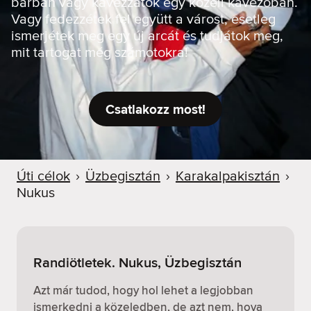
bárban vagy kávézzatok egy közeli kávézóban.
Vagy fedezzétek fel együtt a várost, esetleg
ismerjétek meg egy új arcát és tudjátok meg,
mit tartogat még számotokra!
Csatlakozz most!
Úti célok
›
Üzbegisztán
›
Karakalpakisztán
›
Nukus
Randiötletek. Nukus, Üzbegisztán
Azt már tudod, hogy hol lehet a legjobban
ismerkedni a közeledben, de azt nem, hova