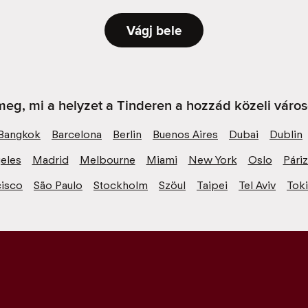
Vágj bele
eg, mi a helyzet a Tinderen a hozzád közeli váro
Bangkok
Barcelona
Berlin
Buenos Aires
Dubai
Dublin
eles
Madrid
Melbourne
Miami
New York
Oslo
Pári
cisco
São Paulo
Stockholm
Szöul
Taipei
Tel Aviv
Tok