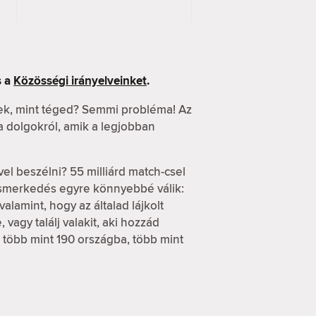
 a
Közösségi irányelveinket
.
ek, mint téged? Semmi probléma! Az
 a dolgokról, amik a legjobban
vel beszélni? 55 milliárd match-csel
ismerkedés egyre könnyebbé válik:
alamint, hogy az általad lájkolt
vagy találj valakit, aki hozzád
d több mint 190 országba, több mint