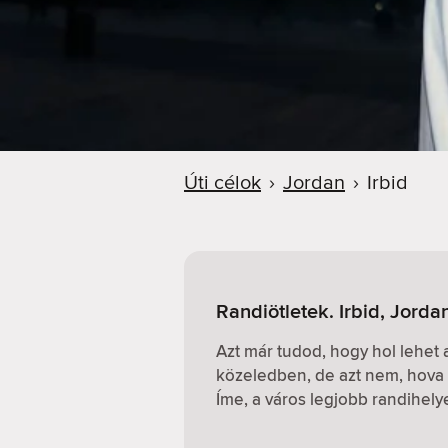
Úti célok
›
Jordan
›
Irbid
Randiötletek. Irbid, Jorda
Azt már tudod, hogy hol lehet
közeledben, de azt nem, hova 
Íme, a város legjobb randihely