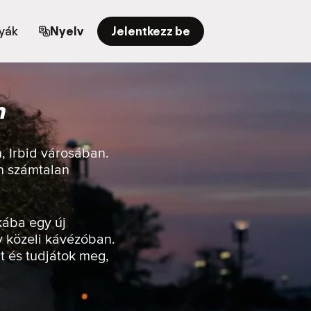
yák
Nyelv
Jelentkezz be
n
, Irbid városában.
en számtalan
kába egy új
y közeli kávézóban.
t és tudjátok meg,