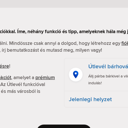
ciókkal. Íme, néhány funkció és tipp, amelyeknek hála még
nálni. Mindössze csak annyi a dolgod, hogy létrehozz egy
fió
l, írj bemutatkozást és mutasd meg, milyen vagy!
Útlevél bárhov
ésre
!
Állj párba bárkivel a v
nkciót
, amelyet a
prémium
indulás!
z Útlevél funkcióval
 és más városból is
Jelenlegi helyzet