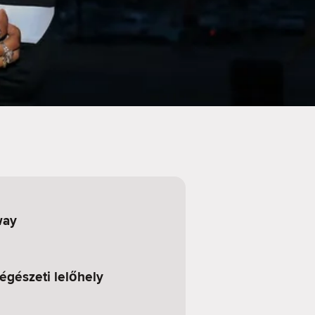
way
gészeti lelőhely