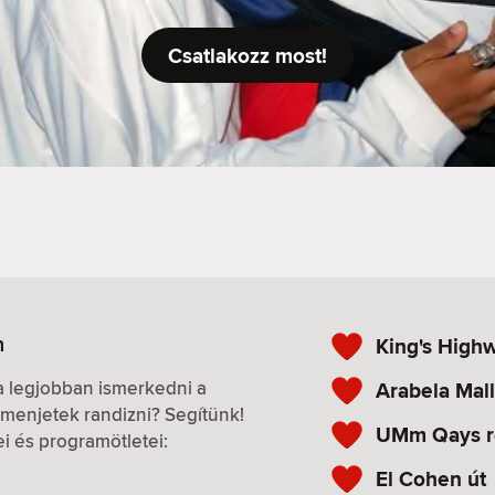
Csatlakozz most!
n
King's High
 a legjobban ismerkedni a
Arabela Mall
menjetek randizni? Segítünk!
UMm Qays ré
ei és programötletei:
El Cohen út