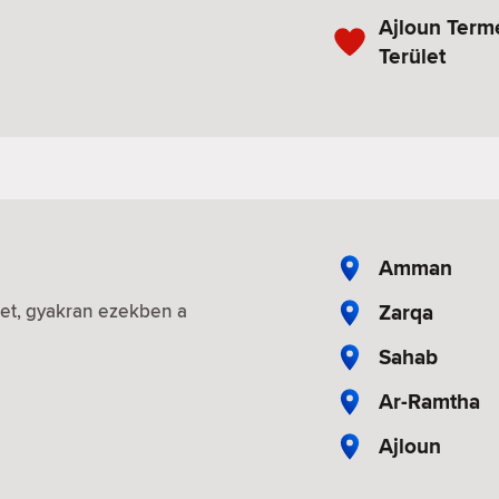
Ajloun Term
Terület
Amman
Zarqa
iket, gyakran ezekben a
Sahab
Ar-Ramtha
Ajloun