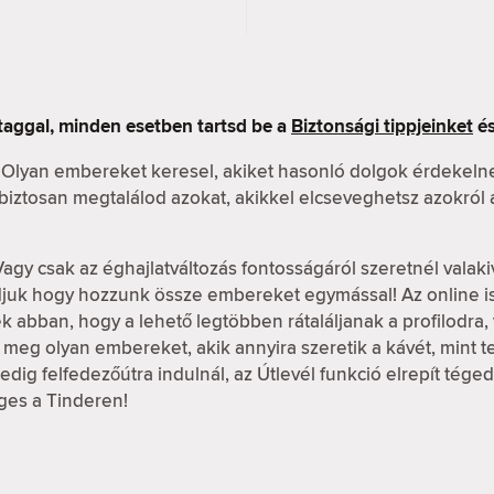
taggal, minden esetben tartsd be a
Biztonsági tippjeinket
és
 Olyan embereket keresel, akiket hasonló dolgok érdekeln
n biztosan megtalálod azokat, akikkel elcseveghetsz azokról
Vagy csak az éghajlatváltozás fontosságáról szeretnél valaki
udjuk hogy hozzunk össze embereket egymással! Az online 
k abban, hogy a lehető legtöbben rátaláljanak a profilodra, v
meg olyan embereket, akik annyira szeretik a kávét, mint te, 
dig felfedezőútra indulnál, az Útlevél funkció elrepít tége
ges a Tinderen!