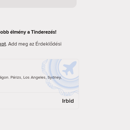
 jobb élmény a Tinderezés!
kot
. Add meg az Érdeklődési
á
ilágon. Párizs, Los Angeles, Sydney,
Irbid