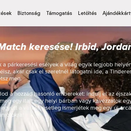
tések
Biztonság
Támogatás
Letöltés
Ajándékkárt
Match keresése! Irbid, Jorda
a párkeresési esélyek a világ egyik legjobb helyén
élsz, akár csak el szeretnél látogatni ide, a Tinder
etsz meg.
od a hozzád hasonló embereket: indulj el az éjsza
 meg egy italt egy helyi bárban vagy kávézzatok eg
 együtt a várost, esetleg ismerjétek meg egy új arcá
zámotokra!