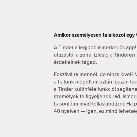
Amikor személyesen találkozol egy 
A Tinder a legjobb ismerkedős app!
utazástól a zenei ízlésig a Tindere
érdekelnek téged.
Fesztiválra mennél, de nincs kivel? 
a hátunk mögött mi aztán igazán t
a Tinder különféle funkciói segítene
személyek felfigyeljenek rád. Ismerj 
hasonlóan imád tollaslabdázni. Ha pe
40 nyelven — igen, ez mind lehetsé