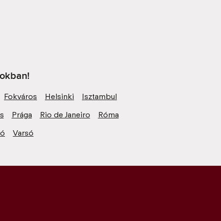
sokban!
Fokváros
Helsinki
Isztambul
zs
Prága
Rio de Janeiro
Róma
ió
Varsó