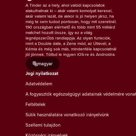
A Tinder az a hely, ahol valódi kapcsolatok
alakulhatnak ki – akár valami komolyat keresel,
akár valami lazát, de akkor is jó helyen jársz, ha
még te sem tudod pontosan, hogy mit szeretnél.
190 országban elérhető és több mint 55 milliárd
matchet hozott össze, így ez a világ
legnépszerűbb randiappja. Az olyan funkciók,
mint a Double date, a Zene mód, az Útlevél, a
Kémia és még sok más, mindenféle kapcsolatnál
jól jönnek. Töltsd le ingyen iOS-re és Androidra.
magyar
Jogi nyilatkozat
Adatvédelem
A fogyasztók egészségügyi adatainak védelmére vona
Feltételek
Sütik használatára vonatkozó irányelvünk
Szellemi tulajdon
Közösségi irányelvek