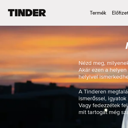
T
Termék
Előfize
i
n
d
e
r
K
e
z
Nézd meg, milyenek 
d
Akár ezen a helyen 
ő
helyivel ismerkedh
o
l
d
A Tinderen megtalál
a
ismerőssel, igyatok
l
Vagy fedezzétek fel
mit tartogat még s