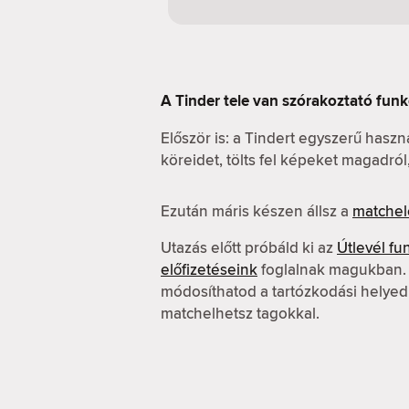
A Tinder tele van szórakoztató funk
Először is: a Tindert egyszerű hasz
köreidet, tölts fel képeket magadró
Ezután máris készen állsz a
matchel
Utazás előtt próbáld ki az
Útlevél fu
előfizetéseink
foglalnak magukban. A
módosíthatod a tartózkodási helyed
matchelhetsz tagokkal.