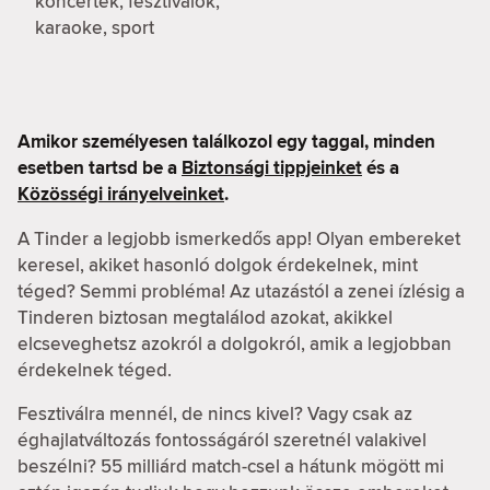
koncertek, fesztiválok,
karaoke, sport
Amikor személyesen találkozol egy taggal, minden
esetben tartsd be a
Biztonsági tippjeinket
és a
Közösségi irányelveinket
.
A Tinder a legjobb ismerkedős app! Olyan embereket
keresel, akiket hasonló dolgok érdekelnek, mint
téged? Semmi probléma! Az utazástól a zenei ízlésig a
Tinderen biztosan megtalálod azokat, akikkel
elcseveghetsz azokról a dolgokról, amik a legjobban
érdekelnek téged.
Fesztiválra mennél, de nincs kivel? Vagy csak az
éghajlatváltozás fontosságáról szeretnél valakivel
beszélni? 55 milliárd match-csel a hátunk mögött mi