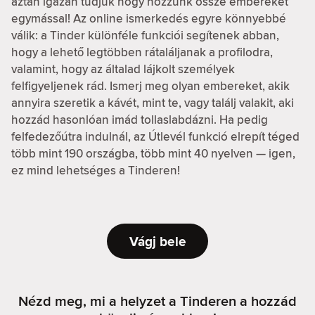
aztán igazán tudjuk hogy hozzunk össze embereket
egymással! Az online ismerkedés egyre könnyebbé
válik: a Tinder különféle funkciói segítenek abban,
hogy a lehető legtöbben rátaláljanak a profilodra,
valamint, hogy az általad lájkolt személyek
felfigyeljenek rád. Ismerj meg olyan embereket, akik
annyira szeretik a kávét, mint te, vagy találj valakit, aki
hozzád hasonlóan imád tollaslabdázni. Ha pedig
felfedezőútra indulnál, az Útlevél funkció elrepít téged
több mint 190 országba, több mint 40 nyelven — igen,
ez mind lehetséges a Tinderen!
Vágj bele
Nézd meg, mi a helyzet a Tinderen a hozzád