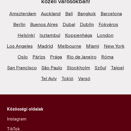
közeli városokban!
Amszterdam
Auckland
Bali
Bangkok
Barcelona
Berlin
Buenos Aires
Dubai
Dublin
Fokváros
Helsinki
Isztambul
Koppenhága
London
Los Angeles
Madrid
Melbourne
Miami
New York
Oslo
Párizs
Prága
Rio de Janeiro
Róma
San Francisco
São Paulo
Stockholm
Szöul
Taipei
Tel Aviv
Tokió
Varsó
Közösségi oldalak
Instagram
TikTok