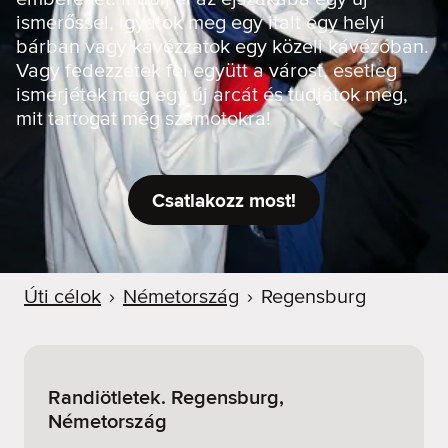
ismerőssel, igyatok meg egy italt egy helyi
bárban vagy kávézzatok egy közeli kávézóban.
Vagy fedezzétek fel együtt a várost, esetleg
ismerjétek meg egy új arcát és tudjátok meg,
mit tartogat még számotokra!
Csatlakozz most!
Úti célok
›
Németország
›
Regensburg
Randiötletek. Regensburg,
Németország