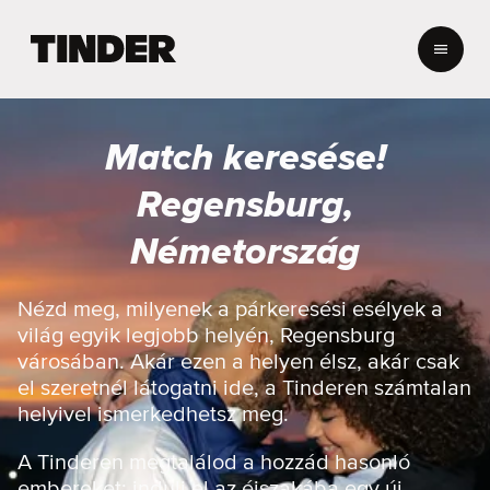
T
i
n
d
e
Match keresése!
r
K
Regensburg,
e
z
Németország
d
ő
o
Nézd meg, milyenek a párkeresési esélyek a
l
világ egyik legjobb helyén, Regensburg
d
városában. Akár ezen a helyen élsz, akár csak
a
el szeretnél látogatni ide, a Tinderen számtalan
l
helyivel ismerkedhetsz meg.
A Tinderen megtalálod a hozzád hasonló
embereket: indulj el az éjszakába egy új