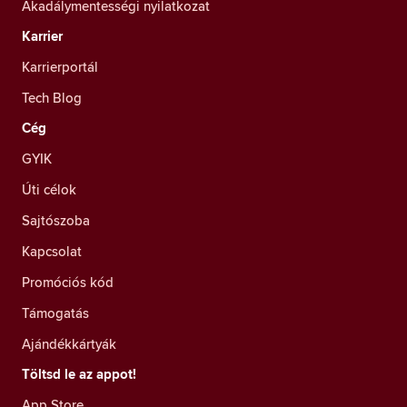
Akadálymentességi nyilatkozat
Karrier
Karrierportál
Tech Blog
Cég
GYIK
Úti célok
Sajtószoba
Kapcsolat
Promóciós kód
Támogatás
Ajándékkártyák
Töltsd le az appot!
App Store