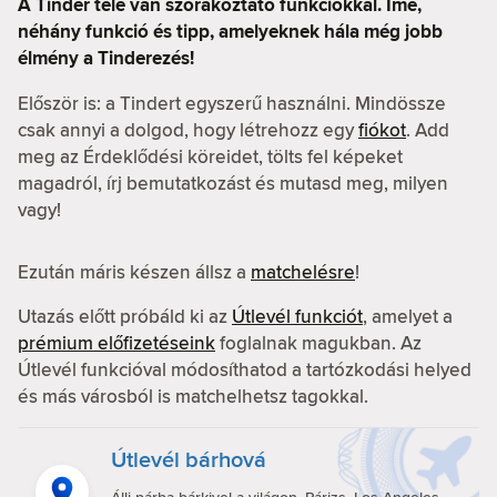
A Tinder tele van szórakoztató funkciókkal. Íme,
néhány funkció és tipp, amelyeknek hála még jobb
élmény a Tinderezés!
Először is: a Tindert egyszerű használni. Mindössze
csak annyi a dolgod, hogy létrehozz egy
fiókot
. Add
meg az Érdeklődési köreidet, tölts fel képeket
magadról, írj bemutatkozást és mutasd meg, milyen
vagy!
Ezután máris készen állsz a
matchelésre
!
Utazás előtt próbáld ki az
Útlevél funkciót
, amelyet a
prémium előfizetéseink
foglalnak magukban. Az
Útlevél funkcióval módosíthatod a tartózkodási helyed
és más városból is matchelhetsz tagokkal.
Útlevél bárhová