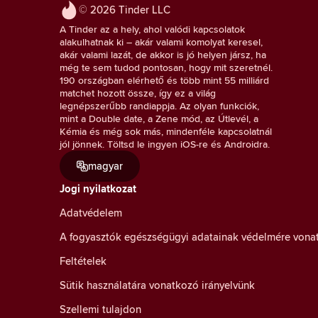
© 2026 Tinder LLC
A Tinder az a hely, ahol valódi kapcsolatok
alakulhatnak ki – akár valami komolyat keresel,
akár valami lazát, de akkor is jó helyen jársz, ha
még te sem tudod pontosan, hogy mit szeretnél.
190 országban elérhető és több mint 55 milliárd
matchet hozott össze, így ez a világ
legnépszerűbb randiappja. Az olyan funkciók,
mint a Double date, a Zene mód, az Útlevél, a
Kémia és még sok más, mindenféle kapcsolatnál
jól jönnek. Töltsd le ingyen iOS-re és Androidra.
magyar
Jogi nyilatkozat
Adatvédelem
A fogyasztók egészségügyi adatainak védelmére vona
Feltételek
Sütik használatára vonatkozó irányelvünk
Szellemi tulajdon