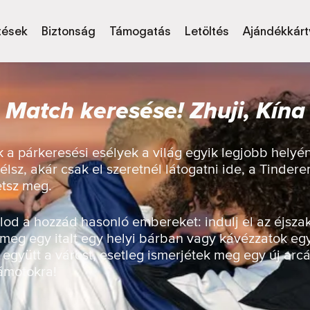
tések
Biztonság
Támogatás
Letöltés
Ajándékkárt
Match keresése! Zhuji, Kína
a párkeresési esélyek a világ egyik legjobb helyén
élsz, akár csak el szeretnél látogatni ide, a Tinder
etsz meg.
od a hozzád hasonló embereket: indulj el az éjsza
 meg egy italt egy helyi bárban vagy kávézzatok eg
 együtt a várost, esetleg ismerjétek meg egy új arcá
zámotokra!