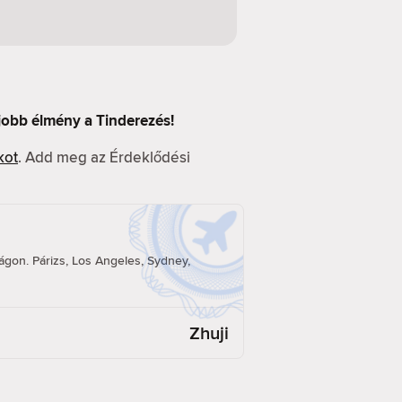
 jobb élmény a Tinderezés!
kot
. Add meg az Érdeklődési
á
ilágon. Párizs, Los Angeles, Sydney,
Zhuji