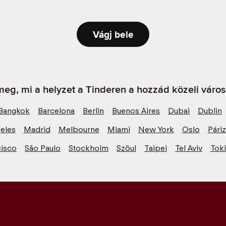
Vágj bele
eg, mi a helyzet a Tinderen a hozzád közeli váro
Bangkok
Barcelona
Berlin
Buenos Aires
Dubai
Dublin
eles
Madrid
Melbourne
Miami
New York
Oslo
Pári
cisco
São Paulo
Stockholm
Szöul
Taipei
Tel Aviv
Tok