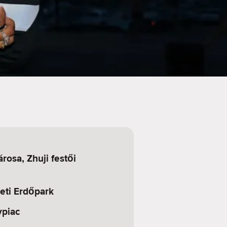
árosa, Zhuji festői
ti Erdőpark
ypiac