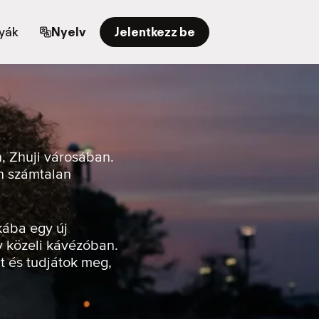
yák
Nyelv
Jelentkezz be
, Zhuji városában.
en számtalan
kába egy új
y közeli kávézóban.
t és tudjátok meg,