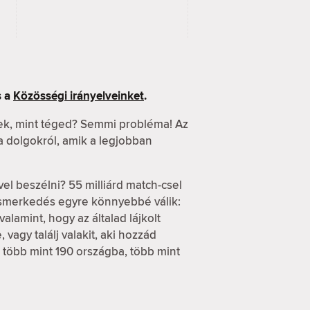
 a
Közösségi irányelveinket
.
ek, mint téged? Semmi probléma! Az
 a dolgokról, amik a legjobban
vel beszélni? 55 milliárd match-csel
ismerkedés egyre könnyebbé válik:
alamint, hogy az általad lájkolt
vagy találj valakit, aki hozzád
d több mint 190 országba, több mint