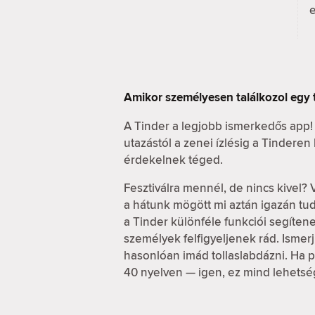
Amikor személyesen találkozol egy 
A Tinder a legjobb ismerkedős app!
utazástól a zenei ízlésig a Tindere
érdekelnek téged.
Fesztiválra mennél, de nincs kivel? 
a hátunk mögött mi aztán igazán t
a Tinder különféle funkciói segítene
személyek felfigyeljenek rád. Ismerj 
hasonlóan imád tollaslabdázni. Ha pe
40 nyelven — igen, ez mind lehetsé