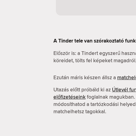
A Tinder tele van szórakoztató funk
Először is: a Tindert egyszerű hasz
köreidet, tölts fel képeket magadró
Ezután máris készen állsz a
matchel
Utazás előtt próbáld ki az
Útlevél fu
előfizetéseink
foglalnak magukban. A
módosíthatod a tartózkodási helyed
matchelhetsz tagokkal.