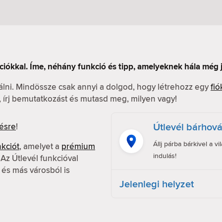
ciókkal. Íme, néhány funkció és tipp, amelyeknek hála még
nálni. Mindössze csak annyi a dolgod, hogy létrehozz egy
fió
l, írj bemutatkozást és mutasd meg, milyen vagy!
Útlevél bárhov
ésre
!
Állj párba bárkivel a v
nkciót
, amelyet a
prémium
indulás!
z Útlevél funkcióval
 és más városból is
Jelenlegi helyzet