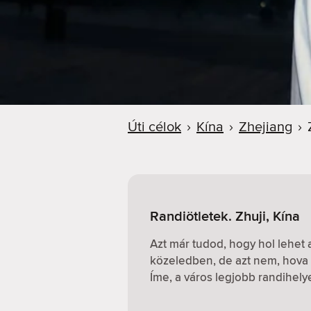
Úti célok
›
Kína
›
Zhejiang
›
Randiötletek. Zhuji, Kína
Azt már tudod, hogy hol lehet
közeledben, de azt nem, hova 
Íme, a város legjobb randihely