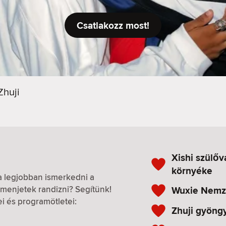
Csatlakozz most!
Zhuji
Xishi szülőv
környéke
 a legjobban ismerkedni a
menjetek randizni? Segítünk!
Wuxie Nemze
ei és programötletei:
Zhuji gyöng