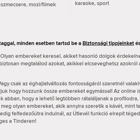
karaoke, sport
eszmecsere, mozi/filmek
taggal, minden esetben tartsd be a
Biztonsági tippjeinket
és
 Olyan embereket keresel, akiket hasonló dolgok érdekeln
n biztosan megtalálod azokat, akikkel elcseveghetsz azokról
Vagy csak az éghajlatváltozás fontosságáról szeretnél valaki
udjuk hogy hozzunk össze embereket egymással! Az online 
k abban, hogy a lehető legtöbben rátaláljanak a profilodra, v
meg olyan embereket, akik annyira szeretik a kávét, mint te, 
dig felfedezőútra indulnál, az Útlevél funkció elrepít tége
ges a Tinderen!