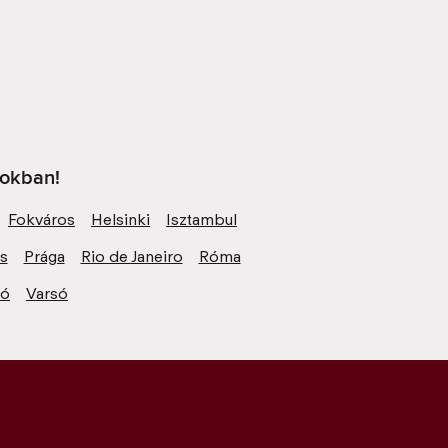
sokban!
Fokváros
Helsinki
Isztambul
zs
Prága
Rio de Janeiro
Róma
ió
Varsó