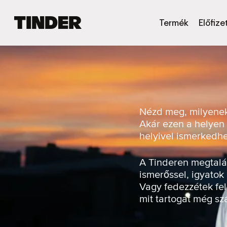
T
Termék
Előfize
i
n
d
e
r
K
e
z
Nézd meg, milyenek 
d
Akár ezen a helyen 
ő
helyivel ismerkedh
o
l
d
A Tinderen megtalál
a
ismerőssel, igyatok
l
Vagy fedezzétek fel
mit tartogat még s