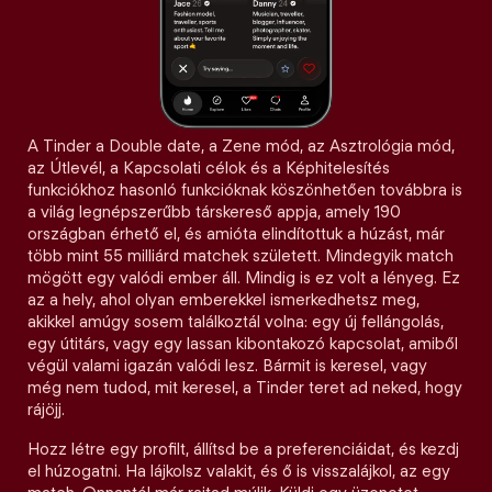
A Tinder a Double date, a Zene mód, az Asztrológia mód,
az Útlevél, a Kapcsolati célok és a Képhitelesítés
funkciókhoz hasonló funkcióknak köszönhetően továbbra is
a világ legnépszerűbb társkereső appja, amely 190
országban érhető el, és amióta elindítottuk a húzást, már
több mint 55 milliárd matchek született. Mindegyik match
mögött egy valódi ember áll. Mindig is ez volt a lényeg. Ez
az a hely, ahol olyan emberekkel ismerkedhetsz meg,
akikkel amúgy sosem találkoztál volna: egy új fellángolás,
egy útitárs, vagy egy lassan kibontakozó kapcsolat, amiből
végül valami igazán valódi lesz. Bármit is keresel, vagy
még nem tudod, mit keresel, a Tinder teret ad neked, hogy
rájöjj.
Hozz létre egy profilt, állítsd be a preferenciáidat, és kezdj
el húzogatni. Ha lájkolsz valakit, és ő is visszalájkol, az egy