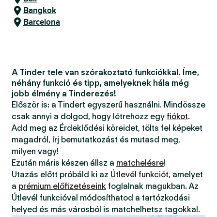
Bangkok
Barcelona
A Tinder tele van szórakoztató funkciókkal. Íme,
néhány funkció és tipp, amelyeknek hála még
jobb élmény a Tinderezés!
Először is: a Tindert egyszerű használni. Mindössze
csak annyi a dolgod, hogy létrehozz egy
fiókot
.
Add meg az Érdeklődési köreidet, tölts fel képeket
magadról, írj bemutatkozást és mutasd meg,
milyen vagy!
Ezután máris készen állsz a
matchelésre
!
Utazás előtt próbáld ki az
Útlevél funkciót
, amelyet
a
prémium előfizetéseink
foglalnak magukban. Az
Útlevél funkcióval módosíthatod a tartózkodási
helyed és más városból is matchelhetsz tagokkal.