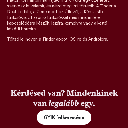
match. Onnantól már rajtad múlik. Küldj egy üzenetet,
szervezz le valamit, és nézd meg, mi történik. A Tinder a
Double date, a Zene mód, az Útlevél, a Kémia stb.
funkciókhoz hasonló funkciókkal más mindenféle
kapcsolódásra készült: lazára, komolyra vagy a kettő
közötti bármire.
Töltsd le ingyen a Tinder appot iOS-re és Androidra.
Kérdésed van? Mindenkinek
van
legalább
egy.
GYIK felkeresése