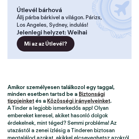
Útlevél bárhová
Állj párba bárkivel a világon. Párizs,
Los Angeles, Sydney, indulás!
Jelenlegi helyzet
:
Weihai
Mi az az Útlevél?
Amikor személyesen találkozol egy taggal,
minden esetben tartsd be a
Biztonsági
tippjeinket
és a
Közösségi irányelveinket
.
A Tinder a legjobb ismerkedős app! Olyan
embereket keresel, akiket hasonló dolgok
érdekelnek, mint téged? Semmi probléma! Az
utazástól a zenei ízlésig a Tinderen biztosan
megtalálod azokat, akikkel elcseveghetsz azokról