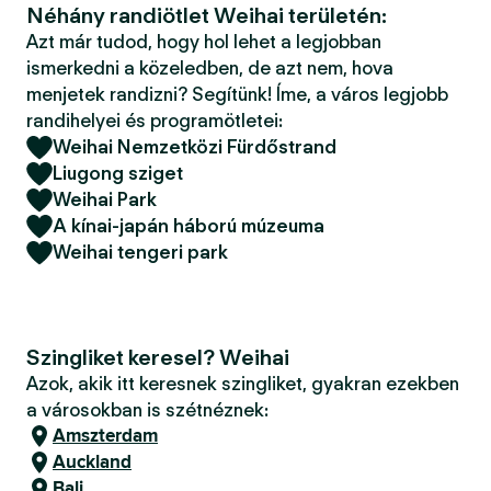
Néhány randiötlet Weihai területén:
Azt már tudod, hogy hol lehet a legjobban
ismerkedni a közeledben, de azt nem, hova
menjetek randizni? Segítünk! Íme, a város legjobb
randihelyei és programötletei:
Weihai Nemzetközi Fürdőstrand
Liugong sziget
Weihai Park
A kínai-japán háború múzeuma
Weihai tengeri park
Szingliket keresel? Weihai
Azok, akik itt keresnek szingliket, gyakran ezekben
a városokban is szétnéznek:
Amszterdam
Auckland
Bali