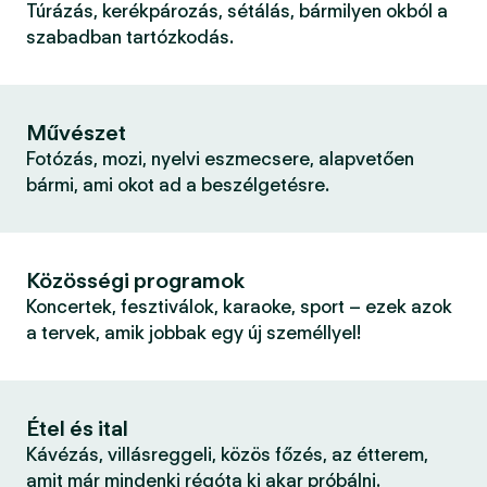
Túrázás, kerékpározás, sétálás, bármilyen okból a
szabadban tartózkodás.
Művészet
Fotózás, mozi, nyelvi eszmecsere, alapvetően
bármi, ami okot ad a beszélgetésre.
Közösségi programok
Koncertek, fesztiválok, karaoke, sport – ezek azok
a tervek, amik jobbak egy új személlyel!
Étel és ital
Kávézás, villásreggeli, közös főzés, az étterem,
amit már mindenki régóta ki akar próbálni.