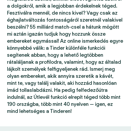
a dolgokról, amik a legjobban érdekelnek téged.
Fesztiválra mennél, de nincs kivel? Vagy csak az
éghajlatváltozás fontosságáról szeretnél valakivel
beszélni? 55 milliárd match-csel a hátunk mögött
mi aztán igazán tudjuk hogy hozzunk össze
embereket egymással! Az online ismerkedés egyre
könnyebbé válik: a Tinder különféle funkciói
segítenek abban, hogy a lehető legtöbben
rátaláljanak a profilodra, valamint, hogy az általad
lájkolt személyek felfigyeljenek rád. Ismerj meg
olyan embereket, akik annyira szeretik a kávét,
mint te, vagy találj valakit, aki hozzád hasonlóan
imád tollaslabdázni. Ha pedig felfedezőútra
indulnál, az Útlevél funkció elrepít téged több mint
190 országba, több mint 40 nyelven — igen, ez
mind lehetséges a Tinderen!