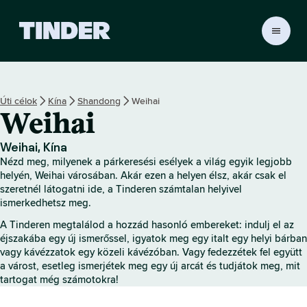
T
i
n
d
e
Úti célok
Kína
Shandong
Weihai
r
Weihai
K
e
z
Weihai, Kína
d
Nézd meg, milyenek a párkeresési esélyek a világ egyik legjobb
ő
helyén, Weihai városában. Akár ezen a helyen élsz, akár csak el
o
szeretnél látogatni ide, a Tinderen számtalan helyivel
ismerkedhetsz meg.
l
d
A Tinderen megtalálod a hozzád hasonló embereket: indulj el az
a
éjszakába egy új ismerőssel, igyatok meg egy italt egy helyi bárban
l
vagy kávézzatok egy közeli kávézóban. Vagy fedezzétek fel együtt
a várost, esetleg ismerjétek meg egy új arcát és tudjátok meg, mit
tartogat még számotokra!