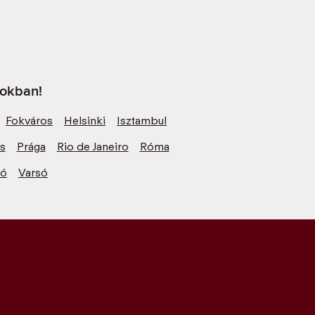
sokban!
Fokváros
Helsinki
Isztambul
zs
Prága
Rio de Janeiro
Róma
ió
Varsó