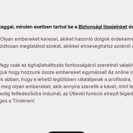
taggal, minden esetben tartsd be a
Biztonsági tippjeinket
és
 Olyan embereket keresel, akiket hasonló dolgok érdekeln
n biztosan megtalálod azokat, akikkel elcseveghetsz azokról
Vagy csak az éghajlatváltozás fontosságáról szeretnél valaki
udjuk hogy hozzunk össze embereket egymással! Az online 
k abban, hogy a lehető legtöbben rátaláljanak a profilodra, v
meg olyan embereket, akik annyira szeretik a kávét, mint te, 
dig felfedezőútra indulnál, az Útlevél funkció elrepít tége
ges a Tinderen!