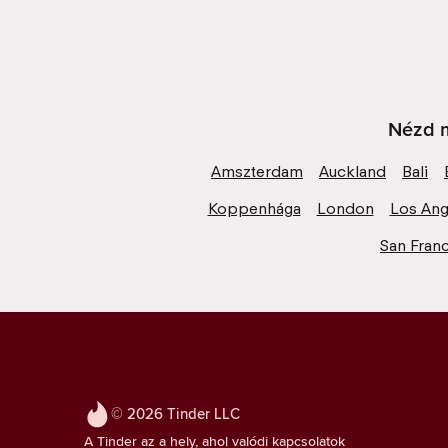
Nézd m
Amszterdam
Auckland
Bali
Koppenhága
London
Los Ang
San Fran
© 2026 Tinder LLC
A Tinder az a hely, ahol valódi kapcsolatok