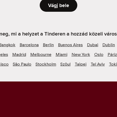
Vágj bele
eg, mi a helyzet a Tinderen a hozzád közeli váro
Bangkok
Barcelona
Berlin
Buenos Aires
Dubai
Dublin
eles
Madrid
Melbourne
Miami
New York
Oslo
Pári
cisco
São Paulo
Stockholm
Szöul
Taipei
Tel Aviv
Tok