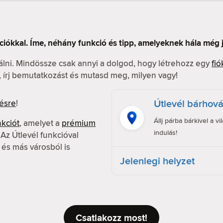
ciókkal. Íme, néhány funkció és tipp, amelyeknek hála még
nálni. Mindössze csak annyi a dolgod, hogy létrehozz egy
fió
l, írj bemutatkozást és mutasd meg, milyen vagy!
Útlevél bárhov
ésre
!
Állj párba bárkivel a v
nkciót
, amelyet a
prémium
indulás!
z Útlevél funkcióval
 és más városból is
Jelenlegi helyzet
Csatlakozz most!