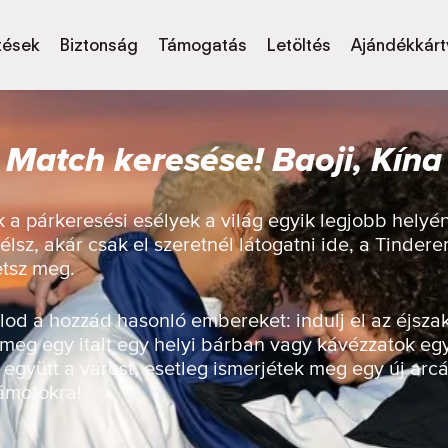
tések
Biztonság
Támogatás
Letöltés
Ajándékkárt
Match keresése! Baoji, Kína
a párkeresési esélyek a világ egyik legjobb helyén
élsz, akár csak el szeretnél látogatni ide, a Tinder
etsz meg.
od a hozzád hasonló embereket: indulj el az éjsza
 meg egy italt egy helyi bárban vagy kávézzatok eg
 együtt a várost, esetleg ismerjétek meg egy új arcá
zámotokra!