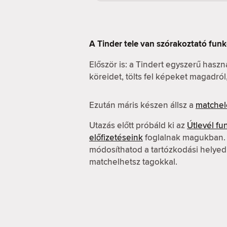
A Tinder tele van szórakoztató funk
Először is: a Tindert egyszerű hasz
köreidet, tölts fel képeket magadró
Ezután máris készen állsz a
matchel
Utazás előtt próbáld ki az
Útlevél fu
előfizetéseink
foglalnak magukban. A
módosíthatod a tartózkodási helyed
matchelhetsz tagokkal.