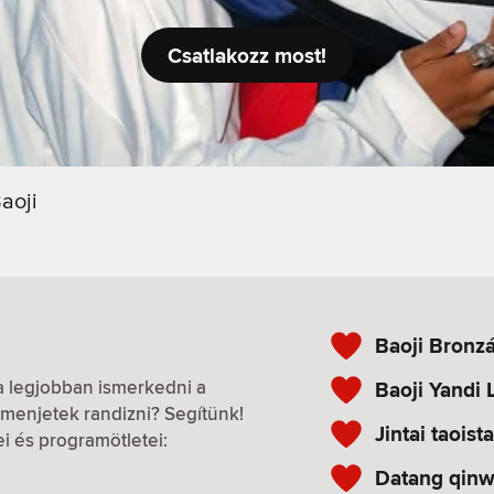
Csatlakozz most!
aoji
Baoji Bron
 a legjobban ismerkedni a
Baoji Yandi L
menjetek randizni? Segítünk!
Jintai taoist
ei és programötletei:
Datang qin