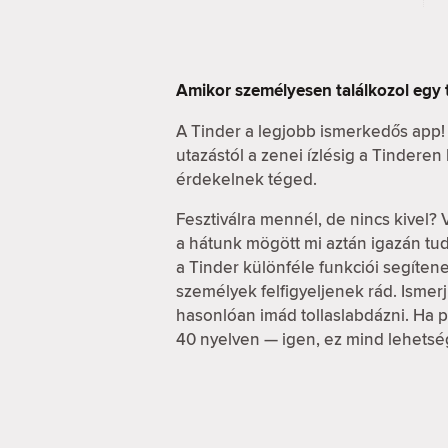
Amikor személyesen találkozol egy 
A Tinder a legjobb ismerkedős app!
utazástól a zenei ízlésig a Tindere
érdekelnek téged.
Fesztiválra mennél, de nincs kivel? 
a hátunk mögött mi aztán igazán t
a Tinder különféle funkciói segítene
személyek felfigyeljenek rád. Ismerj 
hasonlóan imád tollaslabdázni. Ha pe
40 nyelven — igen, ez mind lehetsé