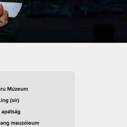
záru Múzeum
ing (sír)
a apátság
wang mauzóleum