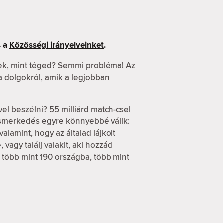
 a
Közösségi irányelveinket
.
ek, mint téged? Semmi probléma! Az
 a dolgokról, amik a legjobban
vel beszélni? 55 milliárd match-csel
ismerkedés egyre könnyebbé válik:
alamint, hogy az általad lájkolt
vagy találj valakit, aki hozzád
d több mint 190 országba, több mint