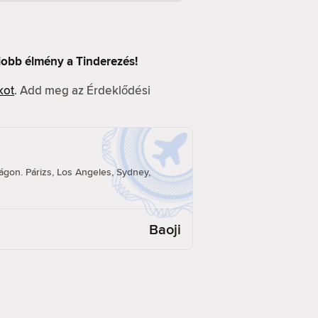
 jobb élmény a Tinderezés!
kot
. Add meg az Érdeklődési
á
ilágon. Párizs, Los Angeles, Sydney,
Baoji