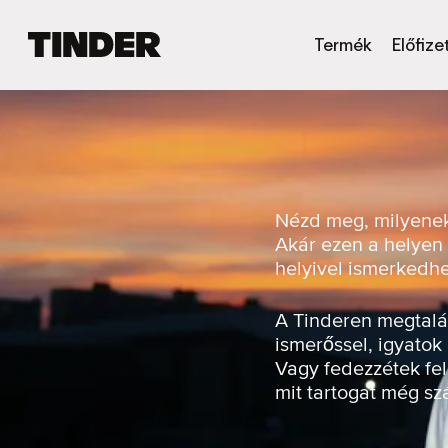
T
Termék
Előfize
i
n
d
e
r
K
e
z
Nézd meg, milyenek 
d
Akár ezen a helyen 
ő
helyivel ismerkedh
o
l
d
A Tinderen megtalál
a
ismerőssel, igyatok
l
Vagy fedezzétek fel
mit tartogat még s