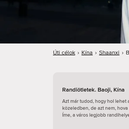
Úti célok
›
Kína
›
Shaanxi
›
B
Randiötletek. Baoji, Kína
Azt már tudod, hogy hol lehet
közeledben, de azt nem, hova 
Íme, a város legjobb randihely