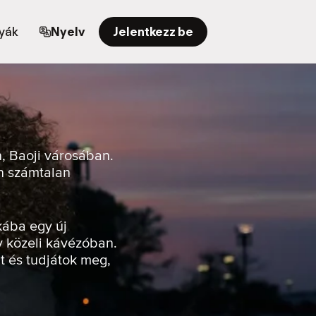
yák
Nyelv
Jelentkezz be
, Baoji városában.
en számtalan
kába egy új
y közeli kávézóban.
t és tudjátok meg,