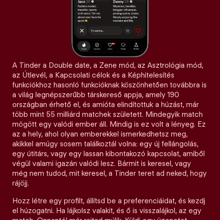
A Tinder a Double date, a Zene mód, az Asztrológia mód,
az Útlevél, a Kapcsolati célok és a Képhitelesítés
funkciókhoz hasonló funkcióknak köszönhetően továbbra is
a világ legnépszerűbb társkereső appja, amely 190
országban érhető el, és amióta elindítottuk a húzást, már
több mint 55 milliárd matchek született. Mindegyik match
mögött egy valódi ember áll. Mindig is ez volt a lényeg. Ez
az a hely, ahol olyan emberekkel ismerkedhetsz meg,
akikkel amúgy sosem találkoztál volna: egy új fellángolás,
egy útitárs, vagy egy lassan kibontakozó kapcsolat, amiből
végül valami igazán valódi lesz. Bármit is keresel, vagy
még nem tudod, mit keresel, a Tinder teret ad neked, hogy
rájöjj.
Hozz létre egy profilt, állítsd be a preferenciáidat, és kezdj
el húzogatni. Ha lájkolsz valakit, és ő is visszalájkol, az egy