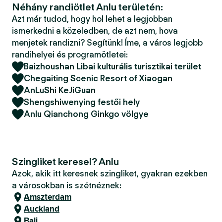
Néhány randiötlet Anlu területén:
Azt már tudod, hogy hol lehet a legjobban
ismerkedni a közeledben, de azt nem, hova
menjetek randizni? Segítünk! Íme, a város legjobb
randihelyei és programötletei:
Baizhoushan Libai kulturális turisztikai terület
Chegaiting Scenic Resort of Xiaogan
AnLuShi KeJiGuan
Shengshiwenying festői hely
Anlu Qianchong Ginkgo völgye
Szingliket keresel? Anlu
Azok, akik itt keresnek szingliket, gyakran ezekben
a városokban is szétnéznek:
Amszterdam
Auckland
Bali