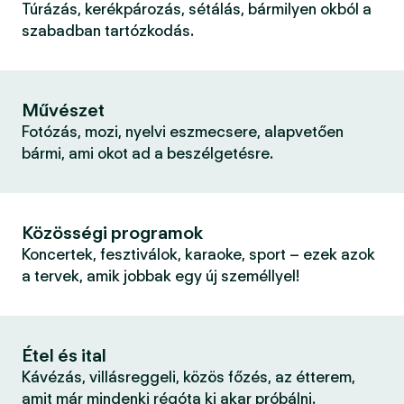
Túrázás, kerékpározás, sétálás, bármilyen okból a
szabadban tartózkodás.
Művészet
Fotózás, mozi, nyelvi eszmecsere, alapvetően
bármi, ami okot ad a beszélgetésre.
Közösségi programok
Koncertek, fesztiválok, karaoke, sport – ezek azok
a tervek, amik jobbak egy új személlyel!
Étel és ital
Kávézás, villásreggeli, közös főzés, az étterem,
amit már mindenki régóta ki akar próbálni.