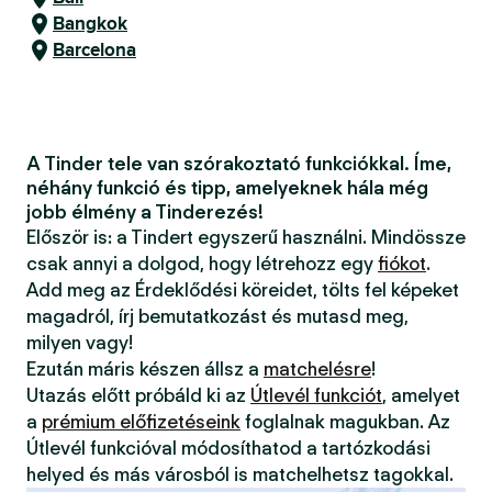
Bangkok
Barcelona
A Tinder tele van szórakoztató funkciókkal. Íme,
néhány funkció és tipp, amelyeknek hála még
jobb élmény a Tinderezés!
Először is: a Tindert egyszerű használni. Mindössze
csak annyi a dolgod, hogy létrehozz egy
fiókot
.
Add meg az Érdeklődési köreidet, tölts fel képeket
magadról, írj bemutatkozást és mutasd meg,
milyen vagy!
Ezután máris készen állsz a
matchelésre
!
Utazás előtt próbáld ki az
Útlevél funkciót
, amelyet
a
prémium előfizetéseink
foglalnak magukban. Az
Útlevél funkcióval módosíthatod a tartózkodási
helyed és más városból is matchelhetsz tagokkal.