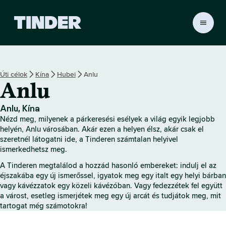
T
i
n
d
e
Úti célok
Kína
Hubei
Anlu
r
Anlu
K
e
z
Anlu, Kína
d
Nézd meg, milyenek a párkeresési esélyek a világ egyik legjobb
ő
helyén, Anlu városában. Akár ezen a helyen élsz, akár csak el
o
szeretnél látogatni ide, a Tinderen számtalan helyivel
ismerkedhetsz meg.
l
d
A Tinderen megtalálod a hozzád hasonló embereket: indulj el az
a
éjszakába egy új ismerőssel, igyatok meg egy italt egy helyi bárban
l
vagy kávézzatok egy közeli kávézóban. Vagy fedezzétek fel együtt
a várost, esetleg ismerjétek meg egy új arcát és tudjátok meg, mit
tartogat még számotokra!