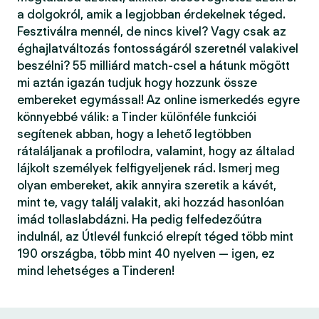
a dolgokról, amik a legjobban érdekelnek téged.
Fesztiválra mennél, de nincs kivel? Vagy csak az
éghajlatváltozás fontosságáról szeretnél valakivel
beszélni? 55 milliárd match-csel a hátunk mögött
mi aztán igazán tudjuk hogy hozzunk össze
embereket egymással! Az online ismerkedés egyre
könnyebbé válik: a Tinder különféle funkciói
segítenek abban, hogy a lehető legtöbben
rátaláljanak a profilodra, valamint, hogy az általad
lájkolt személyek felfigyeljenek rád. Ismerj meg
olyan embereket, akik annyira szeretik a kávét,
mint te, vagy találj valakit, aki hozzád hasonlóan
imád tollaslabdázni. Ha pedig felfedezőútra
indulnál, az Útlevél funkció elrepít téged több mint
190 országba, több mint 40 nyelven — igen, ez
mind lehetséges a Tinderen!