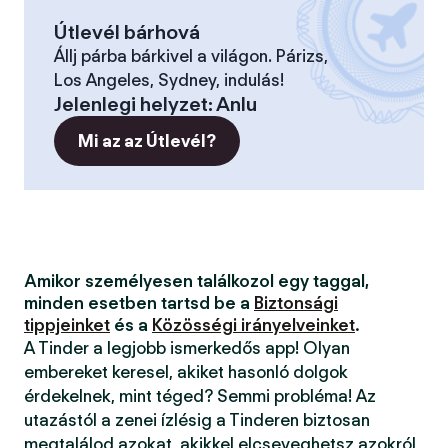
Útlevél bárhová
Állj párba bárkivel a világon. Párizs,
Los Angeles, Sydney, indulás!
Jelenlegi helyzet
:
Anlu
Mi az az Útlevél?
Amikor személyesen találkozol egy taggal,
minden esetben tartsd be a
Biztonsági
tippjeinket
és a
Közösségi irányelveinket
.
A Tinder a legjobb ismerkedős app! Olyan
embereket keresel, akiket hasonló dolgok
érdekelnek, mint téged? Semmi probléma! Az
utazástól a zenei ízlésig a Tinderen biztosan
megtalálod azokat, akikkel elcseveghetsz azokról