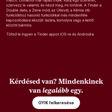
match. Onnantól már rajtad múlik. Küldj egy üzenetet,
szervezz le valamit, és nézd meg, mi történik. A Tinder a
Double date, a Zene mód, az Útlevél, a Kémia stb.
funkciókhoz hasonló funkciókkal más mindenféle
kapcsolódásra készült: lazára, komolyra vagy a kettő
közötti bármire.
Töltsd le ingyen a Tinder appot iOS-re és Androidra.
Kérdésed van? Mindenkinek
van
legalább
egy.
GYIK felkeresése