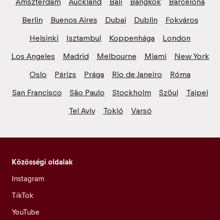
Amszterdam
Auckland
Bali
Bangkok
Barcelona
Berlin
Buenos Aires
Dubai
Dublin
Fokváros
Helsinki
Isztambul
Koppenhága
London
Los Angeles
Madrid
Melbourne
Miami
New York
Oslo
Párizs
Prága
Rio de Janeiro
Róma
San Francisco
São Paulo
Stockholm
Szöul
Taipei
Tel Aviv
Tokió
Varsó
Közösségi oldalak
Instagram
TikTok
YouTube