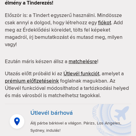
élmény a Tinderezés!
Először is: a Tindert egyszerű használni. Mindössze
csak annyi a dolgod, hogy létrehozz egy
fiókot
. Add
meg az Érdeklődési köreidet, tölts fel képeket
magadról, írj bemutatkozást és mutasd meg, milyen
vagy!
Ezután máris készen állsz a
matchelésre
!
Utazás előtt próbáld ki az
Útlevél funkciót
, amelyet a
prémium előfizetéseink
foglalnak magukban. Az
Útlevél funkcióval módosíthatod a tartózkodási helyed
és más városból is matchelhetsz tagokkal.
Útlevél bárhová
Állj párba bárkivel a világon. Párizs, Los Angeles,
Sydney, indulás!