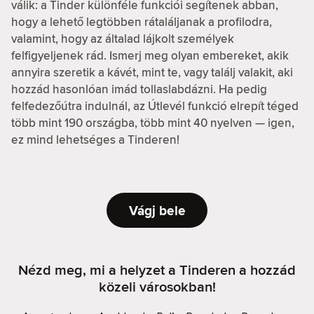
válik: a Tinder különféle funkciói segítenek abban,
hogy a lehető legtöbben rátaláljanak a profilodra,
valamint, hogy az általad lájkolt személyek
felfigyeljenek rád. Ismerj meg olyan embereket, akik
annyira szeretik a kávét, mint te, vagy találj valakit, aki
hozzád hasonlóan imád tollaslabdázni. Ha pedig
felfedezőútra indulnál, az Útlevél funkció elrepít téged
több mint 190 országba, több mint 40 nyelven — igen,
ez mind lehetséges a Tinderen!
Vágj bele
Nézd meg, mi a helyzet a Tinderen a hozzád
közeli városokban!