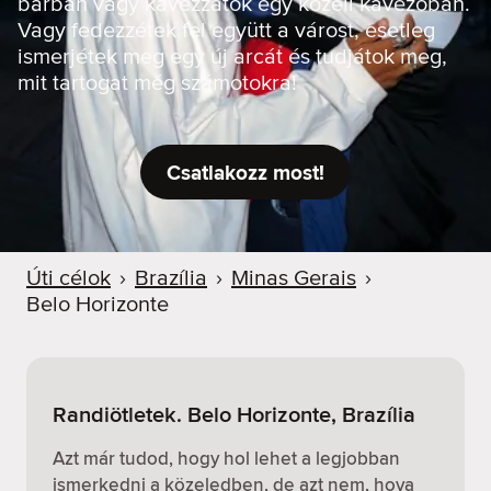
bárban vagy kávézzatok egy közeli kávézóban.
Vagy fedezzétek fel együtt a várost, esetleg
ismerjétek meg egy új arcát és tudjátok meg,
mit tartogat még számotokra!
Csatlakozz most!
Úti célok
›
Brazília
›
Minas Gerais
›
Belo Horizonte
Randiötletek. Belo Horizonte, Brazília
Azt már tudod, hogy hol lehet a legjobban
ismerkedni a közeledben, de azt nem, hova