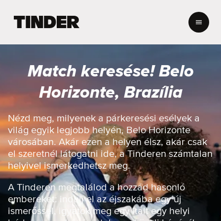
T
i
n
d
e
Match keresése! Belo
r
K
Horizonte, Brazília
e
z
d
Nézd meg, milyenek a párkeresési esélyek a
ő
világ egyik legjobb helyén, Belo Horizonte
o
városában. Akár ezen a helyen élsz, akár csak
l
el szeretnél látogatni ide, a Tinderen számtalan
d
helyivel ismerkedhetsz meg.
a
l
A Tinderen megtalálod a hozzád hasonló
embereket: indulj el az éjszakába egy új
ismerőssel, igyatok meg egy italt egy helyi