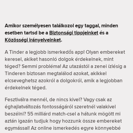
Amikor személyesen találkozol egy taggal, minden
esetben tartsd be a
Biztonsági tippjeinket
és a
Közösségi irányelveinket
.
A Tinder a legjobb ismerkedős app! Olyan embereket
keresel, akiket hasonló dolgok érdekelnek, mint
téged? Semmi probléma! Az utazástól a zenei ízlésig a
Tinderen biztosan megtalálod azokat, akikkel
elcseveghetsz azokról a dolgokról, amik a legjobban
érdekelnek téged.
Fesztiválra mennél, de nincs kivel? Vagy csak az
éghajlatváltozás fontosságáról szeretnél valakivel
beszélni? 55 milliárd match-csel a hátunk mögött mi
aztán igazán tudjuk hogy hozzunk össze embereket
egymással! Az online ismerkedés egyre könnyebbé