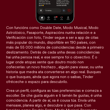
Con funcións como Double Date, Modo Musical, Modo
Astrolóxico, Pasaporte, Aspiracións nunha relación e a
Verificación con foto, Tinder segue a ser a app de citas
máis popular do mundo, dispoñible en 190 países, con
máis de 55 000 millóns de coincidencias desde a primeiro
deslizamento. Detrás de cada unha desas coincidencias
hai unha persoa real, e ese sempre foi o obxectivo. É o
lugar onde atopas xente que doutro modo non
coñecerías: un novo frechazo , alguén para viaxar, ou unha
historia que medra ata converterse en algo real. Busques
o que busques, aínda que agora non o saibas, Tinder
ofréceche o espazo para descubrilo.
Crea un perfil, configura as túas preferencias e comeza a
escoller. Se che gusta alguén e ti tamén lle gustas, é unha
coincidencia. A partir de aí, xa é cousa túa. Envía unha
mensaxe, planea algo, e descubre o que pasa. Con