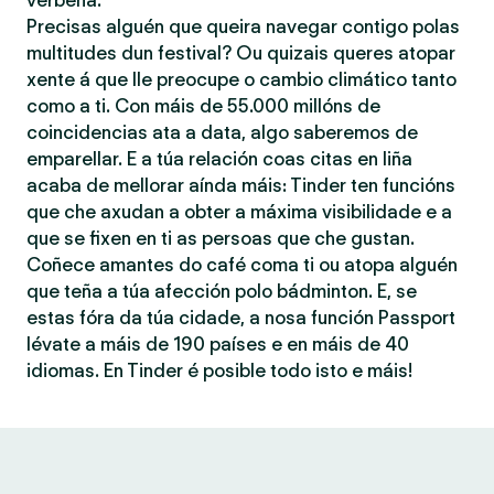
verbena.
Precisas alguén que queira navegar contigo polas
multitudes dun festival? Ou quizais queres atopar
xente á que lle preocupe o cambio climático tanto
como a ti. Con máis de 55.000 millóns de
coincidencias ata a data, algo saberemos de
emparellar. E a túa relación coas citas en liña
acaba de mellorar aínda máis: Tinder ten funcións
que che axudan a obter a máxima visibilidade e a
que se fixen en ti as persoas que che gustan.
Coñece amantes do café coma ti ou atopa alguén
que teña a túa afección polo bádminton. E, se
estas fóra da túa cidade, a nosa función Passport
lévate a máis de 190 países e en máis de 40
idiomas. En Tinder é posible todo isto e máis!