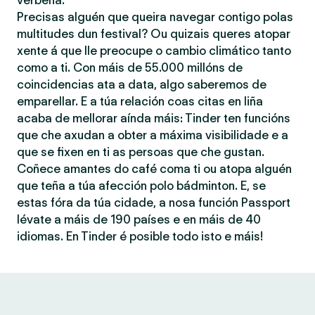
verbena.
Precisas alguén que queira navegar contigo polas
multitudes dun festival? Ou quizais queres atopar
xente á que lle preocupe o cambio climático tanto
como a ti. Con máis de 55.000 millóns de
coincidencias ata a data, algo saberemos de
emparellar. E a túa relación coas citas en liña
acaba de mellorar aínda máis: Tinder ten funcións
que che axudan a obter a máxima visibilidade e a
que se fixen en ti as persoas que che gustan.
Coñece amantes do café coma ti ou atopa alguén
que teña a túa afección polo bádminton. E, se
estas fóra da túa cidade, a nosa función Passport
lévate a máis de 190 países e en máis de 40
idiomas. En Tinder é posible todo isto e máis!