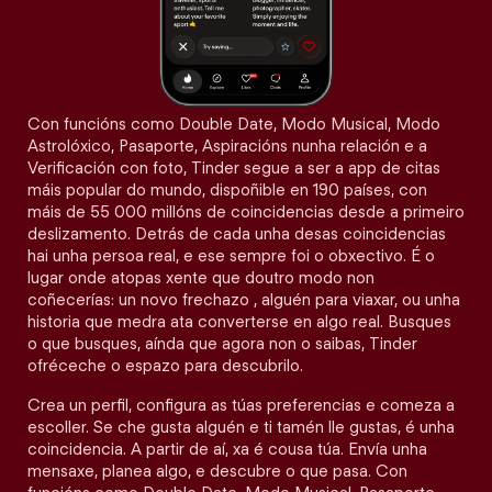
Con funcións como Double Date, Modo Musical, Modo
Astrolóxico, Pasaporte, Aspiracións nunha relación e a
Verificación con foto, Tinder segue a ser a app de citas
máis popular do mundo, dispoñible en 190 países, con
máis de 55 000 millóns de coincidencias desde a primeiro
deslizamento. Detrás de cada unha desas coincidencias
hai unha persoa real, e ese sempre foi o obxectivo. É o
lugar onde atopas xente que doutro modo non
coñecerías: un novo frechazo , alguén para viaxar, ou unha
historia que medra ata converterse en algo real. Busques
o que busques, aínda que agora non o saibas, Tinder
ofréceche o espazo para descubrilo.
Crea un perfil, configura as túas preferencias e comeza a
escoller. Se che gusta alguén e ti tamén lle gustas, é unha
coincidencia. A partir de aí, xa é cousa túa. Envía unha
mensaxe, planea algo, e descubre o que pasa. Con