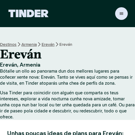
T
i
n
d
e
Destinos
Armenia
Ereván
Ereván
r
Ereván
H
o
m
Ereván, Armenia
e
Bótalle un ollo ao panorama dun dos mellores lugares para
coñecer xente nova: Ereván. Tanto se vives aquí como se pensas ir
de visita, en Tinder atoparás unha chea de perfís da zona.
Usa Tinder para coincidir con alguén que comparta os teus
intereses, explorar a vida nocturna cunha nova amizade, tomar
unha copa nun bar local ou ter unha quedada para un café. Ou para
ir de paseo pola cidade e descubrir, ou redescubrir, todo o que
ofrece.
Unhas poucas ideas de plans para Ereván: