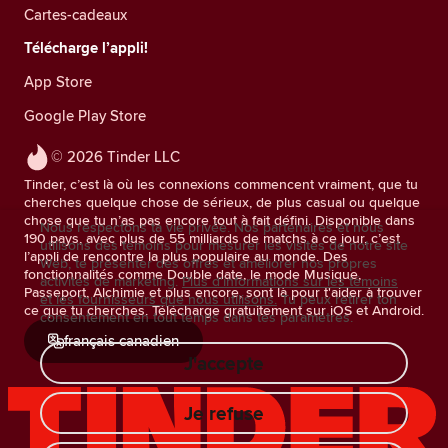
Cartes-cadeaux
Télécharge l’appli!
App Store
Google Play Store
© 2026 Tinder LLC
Tinder, c’est là où les connexions commencent vraiment, que tu
cherches quelque chose de sérieux, de plus casual ou quelque
chose que tu n’as pas encore tout à fait défini. Disponible dans
Nous respectons ta vie privée. Nos partenaires et nous
190 pays, avec plus de 55 milliards de matchs à ce jour, c’est
utilisons des témoins pour mesurer les visites de notre site
l’appli de rencontre la plus populaire au monde. Des
Web, te présenter des offres et améliorer nos propres
fonctionnalités comme Double date, le mode Musique,
activités de marketing.
Plus d'informations sur les témoins
Passeport, Alchimie et plus encore, sont là pour t'aider à trouver
et les fournisseurs que nous utilisons.
Tu peux retirer ton
ce que tu cherches. Télécharge gratuitement sur iOS et Android.
consentement en tout temps dans tes paramètres.
français canadien
J'accepte
Je refuse