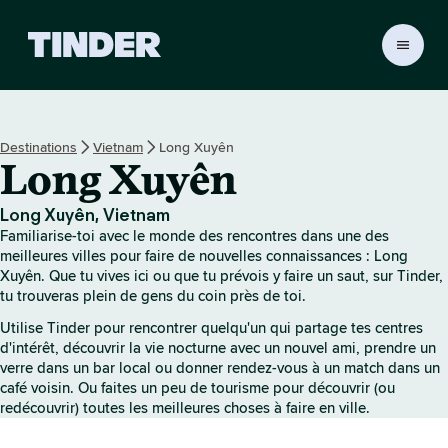
A
c
c
u
e
Destinations
Vietnam
Long Xuyên
i
Long Xuyên
l
T
i
Long Xuyên, Vietnam
n
Familiarise-toi avec le monde des rencontres dans une des
d
meilleures villes pour faire de nouvelles connaissances : Long
e
Xuyên. Que tu vives ici ou que tu prévois y faire un saut, sur Tinder,
tu trouveras plein de gens du coin près de toi.
r
Utilise Tinder pour rencontrer quelqu'un qui partage tes centres
d'intérêt, découvrir la vie nocturne avec un nouvel ami, prendre un
verre dans un bar local ou donner rendez-vous à un match dans un
café voisin. Ou faites un peu de tourisme pour découvrir (ou
redécouvrir) toutes les meilleures choses à faire en ville.