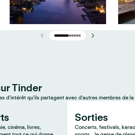
sur Tinder
 d'intérêt qu'ils partagent avec d'autres membres de la
rts
Sorties
e, cinéma, livres,
Concerts, festivals, karao
ment tout ce qui donne
sports… le genre de plans