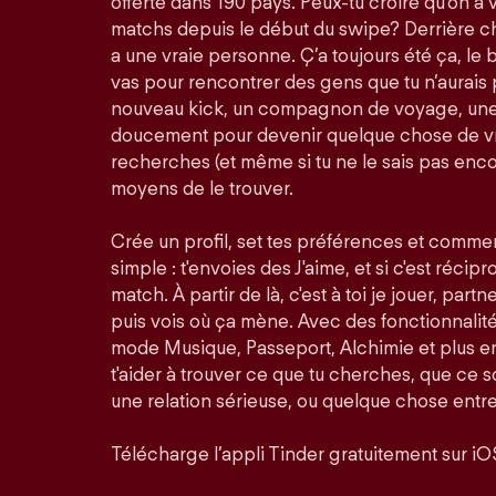
offerte dans 190 pays. Peux-tu croire qu'on a 
matchs depuis le début du swipe? Derrière ch
a une vraie personne. Ç’a toujours été ça, le bu
vas pour rencontrer des gens que tu n’aurais 
nouveau kick, un compagnon de voyage, une 
doucement pour devenir quelque chose de vra
recherches (et même si tu ne le sais pas enco
moyens de le trouver.
Crée un profil, set tes préférences et comme
simple : t'envoies des J'aime, et si c'est récip
match. À partir de là, c'est à toi je jouer, partn
puis vois où ça mène. Avec des fonctionnali
mode Musique, Passeport, Alchimie et plus en
t'aider à trouver ce que tu cherches, que ce so
une relation sérieuse, ou quelque chose entre
Télécharge l’appli Tinder gratuitement sur iO