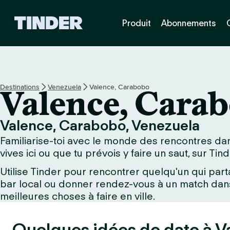
A
Produit
Abonnements
c
c
u
e
i
l
Destinations
Venezuela
Valence, Carabobo
Valence, Cara
T
i
n
Valence, Carabobo, Venezuela
d
Familiarise-toi avec le monde des rencontres dan
e
r
vives ici ou que tu prévois y faire un saut, sur Tin
Utilise Tinder pour rencontrer quelqu'un qui part
bar local ou donner rendez-vous à un match dans 
meilleures choses à faire en ville.
Quelques idées de date à V