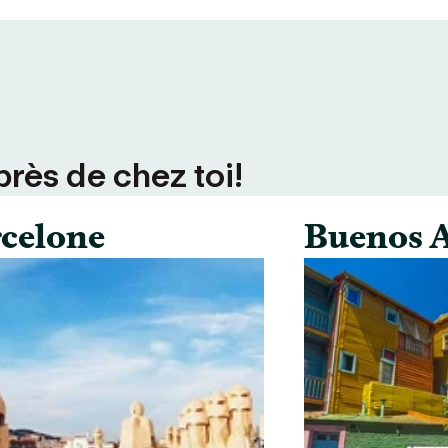
près de chez toi!
celone
Buenos A