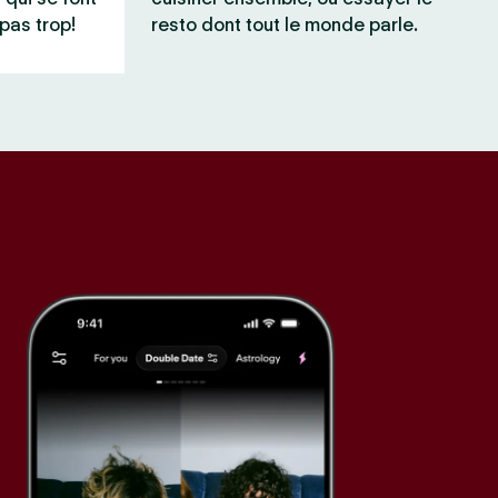
pas trop!
resto dont tout le monde parle.