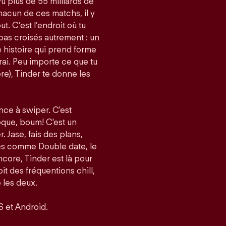
vu plus de 55 milliards de
acun de ces matchs, il y
t. C’est l’endroit où tu
pas croisés autrement : un
histoire qui prend forme
i. Peu importe ce que tu
re), Tinder te donne les
nce à swiper. C'est
roque, boum! C'est un
er. Jase, fais des plans,
tés comme Double date, le
core, Tinder est là pour
it des fréquentions chill,
 les deux.
S et Android.