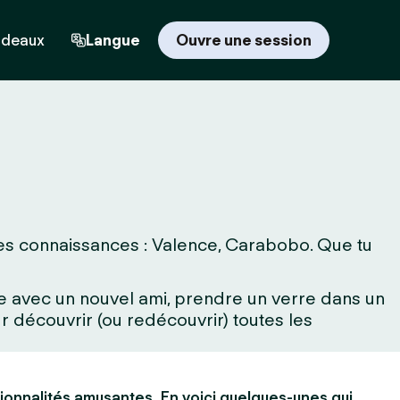
adeaux
Langue
Ouvre une session
les connaissances : Valence, Carabobo. Que tu
rne avec un nouvel ami, prendre un verre dans un
 découvrir (ou redécouvrir) toutes les
ionnalités amusantes. En voici quelques-unes qui