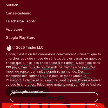
Soutien
Cartes-cadeaux
Télécharge l’appli!
App Store
Google Play Store
© 2026 Tinder LLC
Tinder, c’est là où les connexions commencent vraiment, que tu
cherches quelque chose de sérieux, de plus casual ou quelque
chose que tu n’as pas encore tout à fait défini. Disponible dans
Nous respectons ta vie privée. Nos partenaires et nous
190 pays, avec plus de 55 milliards de matchs à ce jour, c’est
utilisons des témoins pour mesurer les visites de notre site
l’appli de rencontre la plus populaire au monde. Des
Web, te présenter des offres et améliorer nos propres
fonctionnalités comme Double date, le mode Musique,
activités de marketing.
Plus d'informations sur les témoins
Passeport, Alchimie et plus encore, sont là pour t'aider à trouver
et les fournisseurs que nous utilisons.
Tu peux retirer ton
ce que tu cherches. Télécharge gratuitement sur iOS et Android.
consentement en tout temps dans tes paramètres.
français canadien
J'accepte