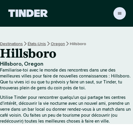
A
c
c
u
e
Destinations
États-Unis
Oregon
Hillsboro
i
Hillsboro
l
T
i
Hillsboro, Oregon
n
Familiarise-toi avec le monde des rencontres dans une des
d
meilleures villes pour faire de nouvelles connaissances : Hillsboro.
e
Que tu vives ici ou que tu prévois y faire un saut, sur Tinder, tu
trouveras plein de gens du coin près de toi.
r
Utilise Tinder pour rencontrer quelqu'un qui partage tes centres
d'intérêt, découvrir la vie nocturne avec un nouvel ami, prendre un
verre dans un bar local ou donner rendez-vous à un match dans un
café voisin. Ou faites un peu de tourisme pour découvrir (ou
redécouvrir) toutes les meilleures choses à faire en ville.