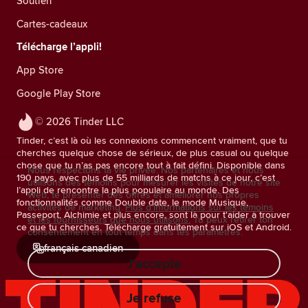
Soutien
Cartes-cadeaux
Télécharge l’appli!
App Store
Google Play Store
© 2026 Tinder LLC
Tinder, c’est là où les connexions commencent vraiment, que tu
cherches quelque chose de sérieux, de plus casual ou quelque
chose que tu n’as pas encore tout à fait défini. Disponible dans
Nous respectons ta vie privée. Nos partenaires et nous
190 pays, avec plus de 55 milliards de matchs à ce jour, c’est
utilisons des témoins pour mesurer les visites de notre site
l’appli de rencontre la plus populaire au monde. Des
Web, te présenter des offres et améliorer nos propres
fonctionnalités comme Double date, le mode Musique,
activités de marketing.
Plus d'informations sur les témoins
Passeport, Alchimie et plus encore, sont là pour t'aider à trouver
et les fournisseurs que nous utilisons.
Tu peux retirer ton
ce que tu cherches. Télécharge gratuitement sur iOS et Android.
consentement en tout temps dans tes paramètres.
français canadien
J'accepte
Je refuse