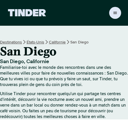
A
c
c
u
e
Destinations
États-Unis
Californie
San Diego
i
San Diego
l
T
i
San Diego, Californie
n
Familiarise-toi avec le monde des rencontres dans une des
d
meilleures villes pour faire de nouvelles connaissances : San Diego.
e
Que tu vives ici ou que tu prévois y faire un saut, sur Tinder, tu
trouveras plein de gens du coin près de toi.
r
Utilise Tinder pour rencontrer quelqu'un qui partage tes centres
d'intérêt, découvrir la vie nocturne avec un nouvel ami, prendre un
verre dans un bar local ou donner rendez-vous à un match dans un
café voisin. Ou faites un peu de tourisme pour découvrir (ou
redécouvrir) toutes les meilleures choses à faire en ville.