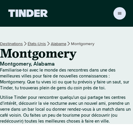
A
c
c
u
e
Destinations
États-Unis
Alabama
Montgomery
i
Montgomery
l
T
i
Montgomery, Alabama
n
Familiarise-toi avec le monde des rencontres dans une des
d
meilleures villes pour faire de nouvelles connaissances :
e
Montgomery. Que tu vives ici ou que tu prévois y faire un saut, sur
Tinder, tu trouveras plein de gens du coin près de toi.
r
Utilise Tinder pour rencontrer quelqu'un qui partage tes centres
d'intérêt, découvrir la vie nocturne avec un nouvel ami, prendre un
verre dans un bar local ou donner rendez-vous à un match dans un
café voisin. Ou faites un peu de tourisme pour découvrir (ou
redécouvrir) toutes les meilleures choses à faire en ville.