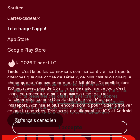
Soutien
Cartes-cadeaux
Télécharge l’appli!
App Store
Google Play Store
© 2026 Tinder LLC
Tinder, c’est là où les connexions commencent vraiment, que tu
cherches quelque chose de sérieux, de plus casual ou quelque
chose que tu n’as pas encore tout à fait défini. Disponible dans
Nous respectons ta vie privée. Nos partenaires et nous
190 pays, avec plus de 55 milliards de matchs à ce jour, c’est
utilisons des témoins pour mesurer les visites de notre site
l’appli de rencontre la plus populaire au monde. Des
Web, te présenter des offres et améliorer nos propres
fonctionnalités comme Double date, le mode Musique,
activités de marketing.
Plus d'informations sur les témoins
Passeport, Alchimie et plus encore, sont là pour t'aider à trouver
et les fournisseurs que nous utilisons.
Tu peux retirer ton
ce que tu cherches. Télécharge gratuitement sur iOS et Android.
consentement en tout temps dans tes paramètres.
français canadien
J'accepte