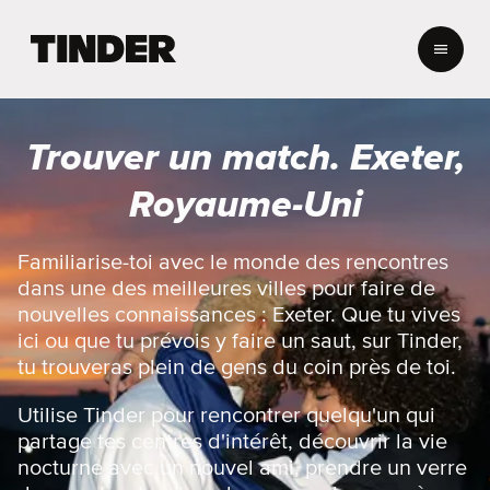
A
c
c
u
e
Trouver un match. Exeter,
i
l
Royaume-Uni
T
i
n
Familiarise-toi avec le monde des rencontres
d
dans une des meilleures villes pour faire de
e
nouvelles connaissances : Exeter. Que tu vives
r
ici ou que tu prévois y faire un saut, sur Tinder,
tu trouveras plein de gens du coin près de toi.
Utilise Tinder pour rencontrer quelqu'un qui
partage tes centres d'intérêt, découvrir la vie
nocturne avec un nouvel ami, prendre un verre