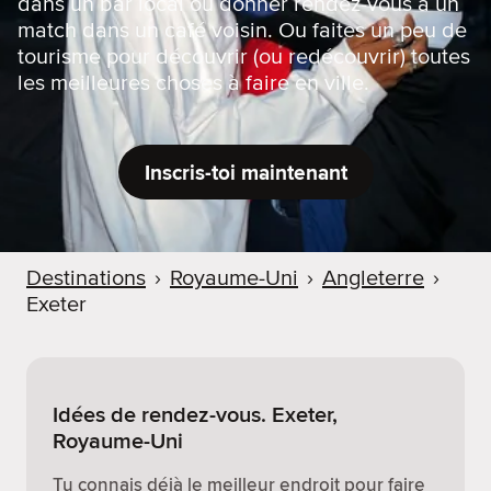
dans un bar local ou donner rendez-vous à un
match dans un café voisin. Ou faites un peu de
tourisme pour découvrir (ou redécouvrir) toutes
les meilleures choses à faire en ville.
Inscris-toi maintenant
Destinations
›
Royaume-Uni
›
Angleterre
›
Exeter
Idées de rendez-vous. Exeter,
Royaume-Uni
Tu connais déjà le meilleur endroit pour faire