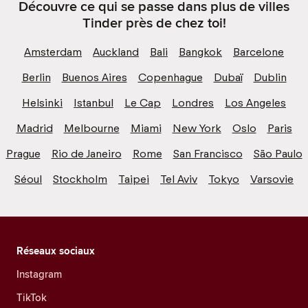
Découvre ce qui se passe dans plus de villes
Tinder près de chez toi!
Amsterdam
Auckland
Bali
Bangkok
Barcelone
Berlin
Buenos Aires
Copenhague
Dubaï
Dublin
Helsinki
Istanbul
Le Cap
Londres
Los Angeles
Madrid
Melbourne
Miami
New York
Oslo
Paris
Prague
Rio de Janeiro
Rome
San Francisco
São Paulo
Séoul
Stockholm
Taipei
Tel Aviv
Tokyo
Varsovie
Réseaux sociaux
Instagram
TikTok