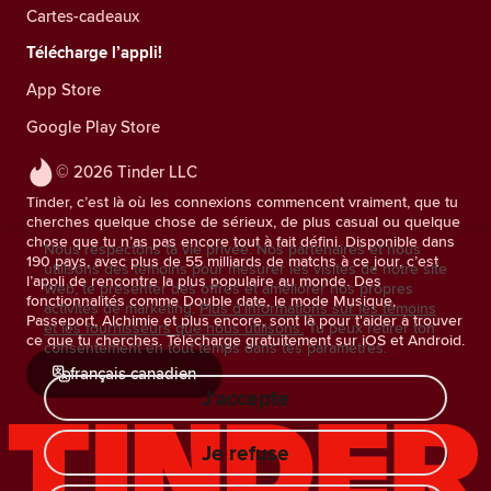
Cartes-cadeaux
Télécharge l’appli!
App Store
Google Play Store
© 2026 Tinder LLC
Tinder, c’est là où les connexions commencent vraiment, que tu
cherches quelque chose de sérieux, de plus casual ou quelque
chose que tu n’as pas encore tout à fait défini. Disponible dans
Nous respectons ta vie privée. Nos partenaires et nous
190 pays, avec plus de 55 milliards de matchs à ce jour, c’est
utilisons des témoins pour mesurer les visites de notre site
l’appli de rencontre la plus populaire au monde. Des
Web, te présenter des offres et améliorer nos propres
fonctionnalités comme Double date, le mode Musique,
activités de marketing.
Plus d'informations sur les témoins
Passeport, Alchimie et plus encore, sont là pour t'aider à trouver
et les fournisseurs que nous utilisons.
Tu peux retirer ton
ce que tu cherches. Télécharge gratuitement sur iOS et Android.
consentement en tout temps dans tes paramètres.
français canadien
J'accepte
Je refuse