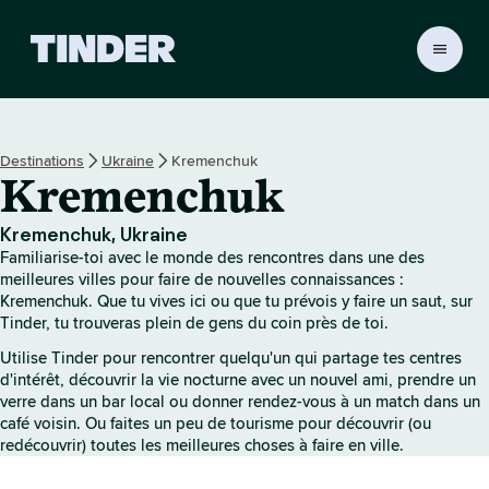
A
c
c
u
e
Destinations
Ukraine
Kremenchuk
i
Kremenchuk
l
T
i
Kremenchuk, Ukraine
n
Familiarise-toi avec le monde des rencontres dans une des
d
meilleures villes pour faire de nouvelles connaissances :
e
Kremenchuk. Que tu vives ici ou que tu prévois y faire un saut, sur
Tinder, tu trouveras plein de gens du coin près de toi.
r
Utilise Tinder pour rencontrer quelqu'un qui partage tes centres
d'intérêt, découvrir la vie nocturne avec un nouvel ami, prendre un
verre dans un bar local ou donner rendez-vous à un match dans un
café voisin. Ou faites un peu de tourisme pour découvrir (ou
redécouvrir) toutes les meilleures choses à faire en ville.