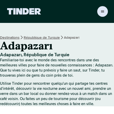
A
c
c
u
e
Destinations
République de Turquie
Adapazarı
i
Adapazarı
l
T
i
Adapazarı, République de Turquie
n
Familiarise-toi avec le monde des rencontres dans une des
d
meilleures villes pour faire de nouvelles connaissances : Adapazarı.
e
Que tu vives ici ou que tu prévois y faire un saut, sur Tinder, tu
trouveras plein de gens du coin près de toi.
r
Utilise Tinder pour rencontrer quelqu'un qui partage tes centres
d'intérêt, découvrir la vie nocturne avec un nouvel ami, prendre un
verre dans un bar local ou donner rendez-vous à un match dans un
café voisin. Ou faites un peu de tourisme pour découvrir (ou
redécouvrir) toutes les meilleures choses à faire en ville.