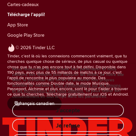
Cartes-cadeaux
Télécharge l’appli!
App Store
Google Play Store
© 2026 Tinder LLC
Tinder, c’est là où les connexions commencent vraiment, que tu
cherches quelque chose de sérieux, de plus casual ou quelque
chose que tu n’as pas encore tout à fait défini. Disponible dans
Nous respectons ta vie privée. Nos partenaires et nous
190 pays, avec plus de 55 milliards de matchs à ce jour, c’est
utilisons des témoins pour mesurer les visites de notre site
l’appli de rencontre la plus populaire au monde. Des
Web, te présenter des offres et améliorer nos propres
fonctionnalités comme Double date, le mode Musique,
activités de marketing.
Plus d'informations sur les témoins
Passeport, Alchimie et plus encore, sont là pour t'aider à trouver
et les fournisseurs que nous utilisons.
Tu peux retirer ton
ce que tu cherches. Télécharge gratuitement sur iOS et Android.
consentement en tout temps dans tes paramètres.
français canadien
J'accepte
Je refuse